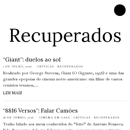
Recuperados
“Giant”: duelos ao sol
1 DE JULHO, 2026
CRÍTICAS
·
RECUPERADOS
Realizado por George Stevens, Giant (O Gigante, 1956) é uma das
grandes epopeias do cinema norte-americano: um filme de vastos
cenários texanos,…
LER MAIS
“8816 Versos”: Falar Camões
18 DE JUNHO, 2026
CINEMA EM CASA
·
CRÍTICAS
·
RECUPERADOS
Tenho falado aos meus conhecidos do “feito” de António Fonseca.