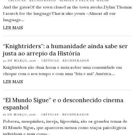
CRÍTICAS
·
RECUPERADOS
·
SESSÕES À PALA DE WALSH
And the gatesOf the town closed as the town awoke.Dylan Thomas
I search for the languageThat is also yours –Almost all our
language…
LER MAIS
“Knightriders”: a humanidade ainda sabe ser
justa ao arrepio da História
30 DE MARÇO, 2026
CRÍTICAS
·
RECUPERADOS
Knightriders são duas horas e meia sobre uma comunidade em
choque com o seu tempo e com uma "feia e má" América…
LER MAIS
“El Mundo Sigue” e o desconhecido cinema
espanhol
26 DE MARÇO, 2026
CRÍTICAS
·
RECUPERADOS
Pobreza, mesquinhez, inveja, hipocrisia, são os grandes temas de
El Mundo Sigue, que aparecem menos como traços psicológicos
individuais e mais como…