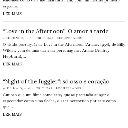
Falo-lhes como dele me falaram a mim, com um mesmo primeiro
espanto:…
LER MAIS
“Love in the Afternoon”: O amor à tarde
1 DE JUNHO, 2026
CRÍTICAS
·
RECUPERADOS
O título português de Love in the Afternoon (Ariane, 1957), de Billy
Wilder, vem de uma das suas personagens, Ariane (Audrey
Hepburn),…
LER MAIS
“Night of the Juggler”: só osso e coração
27 DE MAIO, 2026
CRÍTICAS
·
RECUPERADOS
Curioso que um filme como este, que se pretendia atingir o
espectador como uma flecha, ou ser percorrido por este como
que…
LER MAIS