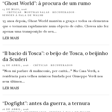
“Ghost World”: à procura de um rumo
15 DE MAIO, 2026
CRÍTICAS
·
NOUTRAS SALAS
·
RECUPERADOS
·
SESSÕES À PALA DE WALSH
25 anos depois, Ghost World mantém a graça e todos os elementos
que o tornaram rapidamente num objecto de culto. Clowes não fez
apenas uma transposição do seu…
LER MAIS
“Il bacio di Tosca”: o beijo de Tosca, o beijinho
da Scuderi
23 DE ABRIL, 2026
CRÍTICAS
·
RECUPERADOS
“Non mi parlare di malinconie, per carità…” Na Casa Verdi, a
residência para velhos músicos fundada por Giuseppe Verdi nos
seus últimos…
LER MAIS
“Dogfight”: antes da guerra, a ternura
16 DE ABRIL, 2026