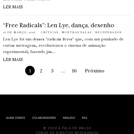
LER MAIS
“Free Radicals”: Len Lye, dança, desenho
16 DE MARÇO, 2026
CRÍTICAS
·
NOUTRAS SALAS
·
RECUPERADOS
Len Lye foi um desses "radicais livres" que, com um punhado de
curtas metragens, revolucionou o cinema de animação
experimental, fazendo jus…
LER MAIS
1
2
3
…
16
Próximo
QUEM SOMOS
COLABORADORES
ARQUIVO
RSS
© 2024 À PALA DE WALSH
TODOS OS DIREITOS RESERVADOS