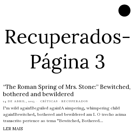
Recuperados
-
Página 3
“The Roman Spring of Mrs. Stone:” Bewitched,
bothered and bewildered
24 DE ABRIL, 2025
CRÍTICAS
·
RECUPERADOS
I’m wild again!Beguiled again!A simpering, whimpering child
again!Bewitched, bothered and bewildered am I. O trecho acima
transcrito pertence ao tema “Bewitched, Bothered…
LER MAIS