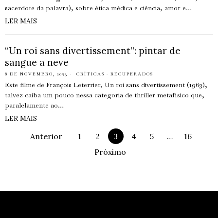
sacerdote da palavra), sobre ética médica e ciência, amor e…
LER MAIS
“Un roi sans divertissement”: pintar de
sangue a neve
8 DE NOVEMBRO, 2023
CRÍTICAS
·
RECUPERADOS
Este filme de François Leterrier, Un roi sans divertissement (1963),
talvez caiba um pouco nessa categoria de thriller metafísico que,
paralelamente ao…
LER MAIS
Anterior
1
2
3
4
5
…
16
Próximo