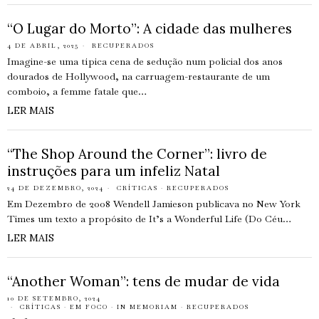
“O Lugar do Morto”: A cidade das mulheres
4 DE ABRIL, 2025
RECUPERADOS
Imagine-se uma típica cena de sedução num policial dos anos
dourados de Hollywood, na carruagem-restaurante de um
comboio, a femme fatale que…
LER MAIS
“The Shop Around the Corner”: livro de
instruções para um infeliz Natal
24 DE DEZEMBRO, 2024
CRÍTICAS
·
RECUPERADOS
Em Dezembro de 2008 Wendell Jamieson publicava no New York
Times um texto a propósito de It’s a Wonderful Life (Do Céu…
LER MAIS
“Another Woman”: tens de mudar de vida
10 DE SETEMBRO, 2024
CRÍTICAS
·
EM FOCO
·
IN MEMORIAM
·
RECUPERADOS