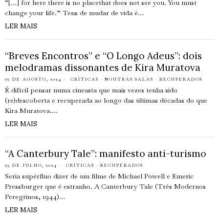
“[…] for here there is no placethat does not see you. You must
change your life.” Tens de mudar de vida é…
LER MAIS
“Breves Encontros” e “O Longo Adeus”: dois
melodramas dissonantes de Kira Muratova
27 DE AGOSTO, 2024
CRÍTICAS
·
NOUTRAS SALAS
·
RECUPERADOS
É difícil pensar numa cineasta que mais vezes tenha sido
(re)descoberta e recuperada ao longo das últimas décadas do que
Kira Muratova.…
LER MAIS
“A Canterbury Tale”: manifesto anti-turismo
23 DE JULHO, 2024
CRÍTICAS
·
RECUPERADOS
Seria supérfluo dizer de um filme de Michael Powell e Emeric
Pressburger que é estranho. A Canterbury Tale (Três Modernos
Peregrinos, 1944)…
LER MAIS