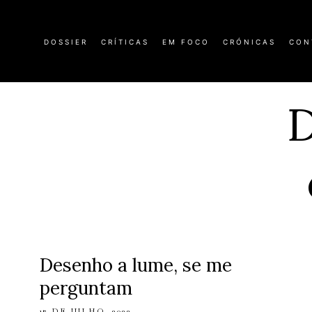
DOSSIER
CRÍTICAS
EM FOCO
CRÓNICAS
CON
D
Desenho a lume, se me
perguntam
17 DE JULHO, 2022