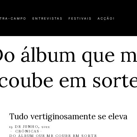
TRA-CAMPO
ENTREVISTAS
FESTIVAIS
ACÇÃO!
o álbum que 
coube em sort
Tudo vertiginosamente se eleva
19 DE JUNHO, 2022
CRÓNICAS
·
DO ÁLBUM QUE ME COUBE EM SORTE