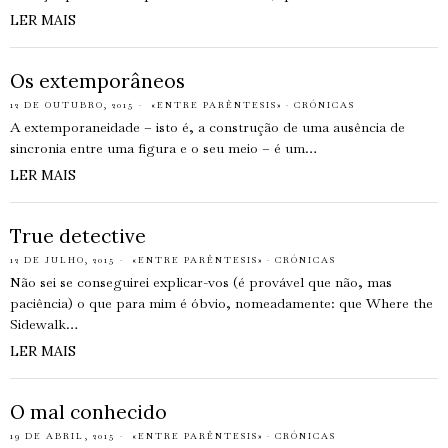
LER MAIS
Os extemporâneos
12 DE OUTUBRO, 2015
«ENTRE PARÊNTESIS»
·
CRÓNICAS
A extemporaneidade – isto é, a construção de uma ausência de
sincronia entre uma figura e o seu meio – é um…
LER MAIS
True detective
12 DE JULHO, 2015
«ENTRE PARÊNTESIS»
·
CRÓNICAS
Não sei se conseguirei explicar-vos (é provável que não, mas
paciência) o que para mim é óbvio, nomeadamente: que Where the
Sidewalk…
LER MAIS
O mal conhecido
19 DE ABRIL, 2015
«ENTRE PARÊNTESIS»
·
CRÓNICAS