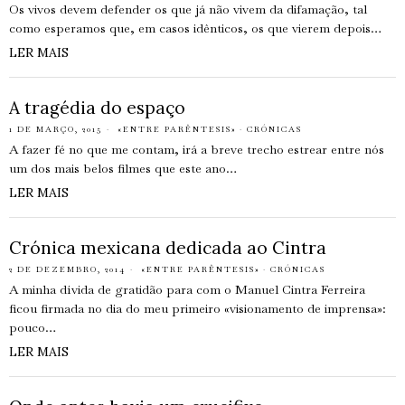
Os vivos devem defender os que já não vivem da difamação, tal
como esperamos que, em casos idênticos, os que vierem depois…
LER MAIS
A tragédia do espaço
1 DE MARÇO, 2015
«ENTRE PARÊNTESIS»
·
CRÓNICAS
A fazer fé no que me contam, irá a breve trecho estrear entre nós
um dos mais belos filmes que este ano…
LER MAIS
Crónica mexicana dedicada ao Cintra
2 DE DEZEMBRO, 2014
«ENTRE PARÊNTESIS»
·
CRÓNICAS
A minha dívida de gratidão para com o Manuel Cintra Ferreira
ficou firmada no dia do meu primeiro «visionamento de imprensa»:
pouco…
LER MAIS