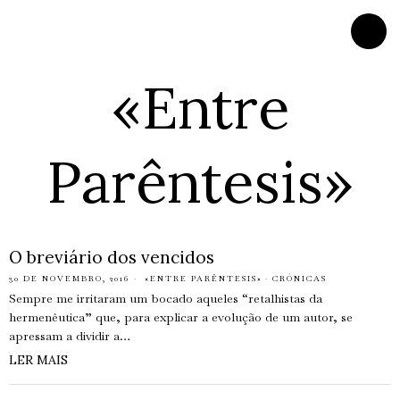
«Entre
Parêntesis»
O breviário dos vencidos
30 DE NOVEMBRO, 2016
«ENTRE PARÊNTESIS»
·
CRÓNICAS
Sempre me irritaram um bocado aqueles “retalhistas da
hermenêutica” que, para explicar a evolução de um autor, se
apressam a dividir a…
LER MAIS