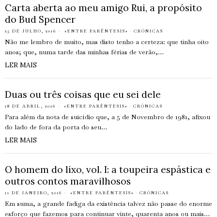
Carta aberta ao meu amigo Rui, a propósito
do Bud Spencer
25 DE JULHO, 2016
«ENTRE PARÊNTESIS»
·
CRÓNICAS
Não me lembro de muito, mas disto tenho a certeza: que tinha oito
anos; que, numa tarde das minhas férias de verão,…
LER MAIS
Duas ou três coisas que eu sei dele
18 DE ABRIL, 2016
«ENTRE PARÊNTESIS»
·
CRÓNICAS
Para além da nota de suicídio que, a 5 de Novembro de 1981, afixou
do lado de fora da porta do seu…
LER MAIS
O homem do lixo, vol. I: a toupeira espástica e
outros contos maravilhosos
11 DE JANEIRO, 2016
«ENTRE PARÊNTESIS»
·
CRÓNICAS
Em suma, a grande fadiga da existência talvez não passe do enorme
esforço que fazemos para continuar vinte, quarenta anos ou mais…