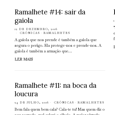
Ramalhete #14: sair da
gaiola
12 DE DEZEMBRO, 2016
CRÓNICAS
·
RAMALHETES
A gaiola que nos prende é também a gaiola que
segura o perigo. Ela protege-nos e prende-nos. A
gaiola é também a armação que…
LER MAIS
Ramalhete #11: na boca da
loucura
24 DE JULHO, 2016
CRÓNICAS
·
RAMALHETES
Bem fala quem bem cala? Cala-te tu! Mas quem diz o
seu segredo, mal calará o alheio. A maior virtude