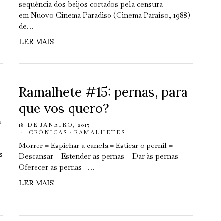
sequência dos beijos cortados pela censura
em Nuovo Cinema Paradiso (Cinema Paraíso, 1988)
de…
LER MAIS
Ramalhete #15: pernas, para
que vos quero?
a
18 DE JANEIRO, 2017
CRÓNICAS
·
RAMALHETES
Morrer = Espichar a canela = Esticar o pernil =
s
Descansar = Estender as pernas = Dar às pernas =
Oferecer as pernas =…
LER MAIS