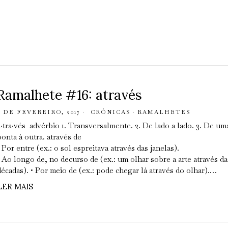
Ramalhete #16: através
8 DE FEVEREIRO, 2017
CRÓNICAS
·
RAMALHETES
a·tra·vés advérbio 1. Transversalmente. 2. De lado a lado. 3. De um
ponta à outra. através de
• Por entre (ex.: o sol espreitava através das janelas).
• Ao longo de, no decurso de (ex.: um olhar sobre a arte através da
décadas). • Por meio de (ex.: pode chegar lá através do olhar).…
LER MAIS