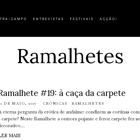
TRA-CAMPO
ENTREVISTAS
FESTIVAIS
ACÇÃO!
Ramalhetes
Ramalhete #19: à caça da carpete
31 DE MAIO, 2017
CRÓNICAS
·
RAMALHETES
A eterna pergunta da erótica de andaime: condizem as cortinas com
a carpete? Neste Ramalhete a outrora pujante e feroz carpete fez-s
decorativo…
LER MAIS