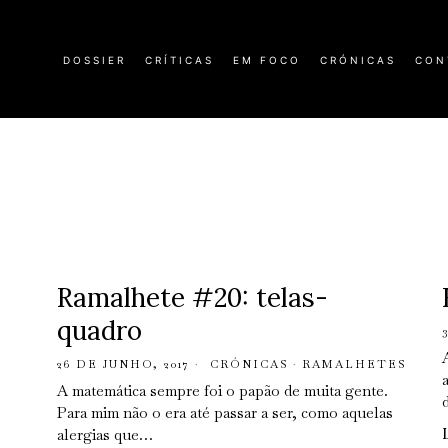
DOSSIER
CRÍTICAS
EM FOCO
CRÓNICAS
CON
Ramalhete #20: telas-
quadro
26 DE JUNHO, 2017
CRÓNICAS
·
RAMALHETES
A matemática sempre foi o papão de muita gente.
Para mim não o era até passar a ser, como aquelas
alergias que…