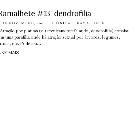
Ramalhete #13: dendrofilia
1 DE NOVEMBRO, 2016
CRÓNICAS
·
RAMALHETES
“Atração por plantas (ou tecnicamente falando, dendrofilia) consist
em uma parafilia onde há atração sexual por árvores, legumes,
frutas, etc. Pode ser…
LER MAIS