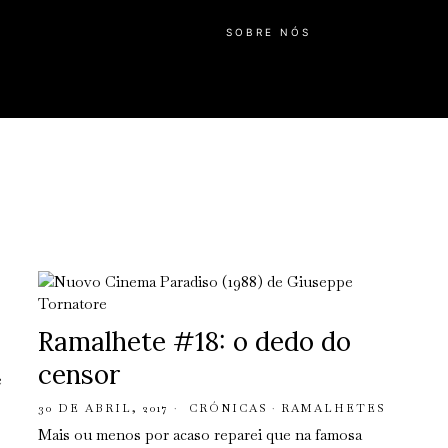
SOBRE NÓS
Ramalhete #18: o dedo do
censor
e
30 DE ABRIL, 2017
CRÓNICAS
·
RAMALHETES
Mais ou menos por acaso reparei que na famosa