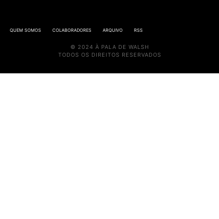
QUEM SOMOS
COLABORADORES
ARQUIVO
RSS
© 2024 À PALA DE WALSH
TODOS OS DIREITOS RESERVADOS