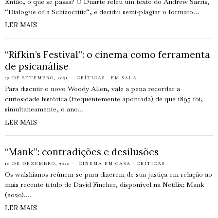
Então, o que se passa? O Duarte releu um texto do Andrew Sarris,
“Dialogue of a Schizocritic“, e decidiu semi-plagiar o formato…
LER MAIS
“Rifkin’s Festival”: o cinema como ferramenta
de psicanálise
23 DE SETEMBRO, 2021
CRÍTICAS
·
EM SALA
Para discutir o novo Woody Allen, vale a pena recordar a
curiosidade histórica (frequentemente apontada) de que 1895 foi,
simultaneamente, o ano…
LER MAIS
“Mank”: contradições e desilusões
10 DE DEZEMBRO, 2020
CINEMA EM CASA
·
CRÍTICAS
Os walshianos reúnem-se para dizerem de sua justiça em relação ao
mais recente título de David Fincher, disponível na Netflix: Mank
(2020).…
LER MAIS