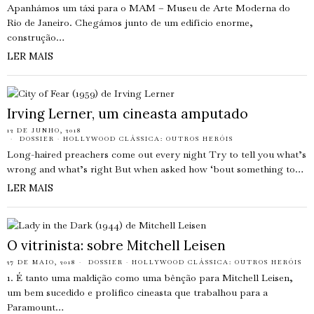
Apanhámos um táxi para o MAM – Museu de Arte Moderna do
Rio de Janeiro. Chegámos junto de um edifício enorme,
construção…
LER MAIS
Irving Lerner, um cineasta amputado
12 DE JUNHO, 2018
DOSSIER
·
HOLLYWOOD CLÁSSICA: OUTROS HERÓIS
Long-haired preachers come out every night Try to tell you what’s
wrong and what’s right But when asked how ‘bout something to…
LER MAIS
O vitrinista: sobre Mitchell Leisen
27 DE MAIO, 2018
DOSSIER
·
HOLLYWOOD CLÁSSICA: OUTROS HERÓIS
1. É tanto uma maldição como uma bênção para Mitchell Leisen,
um bem sucedido e prolífico cineasta que trabalhou para a
Paramount…