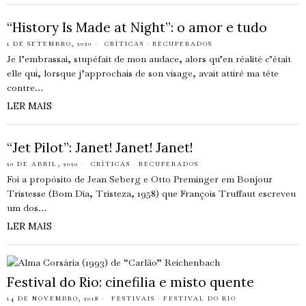
“History Is Made at Night”: o amor e tudo
1 DE SETEMBRO, 2020
CRÍTICAS
·
RECUPERADOS
Je l’embrassai, stupéfait de mon audace, alors qu’en réalité c’était
elle qui, lorsque j’approchais de son visage, avait attiré ma tête
contre…
LER MAIS
“Jet Pilot”: Janet! Janet! Janet!
20 DE ABRIL, 2020
CRÍTICAS
·
RECUPERADOS
Foi a propósito de Jean Seberg e Otto Preminger em Bonjour
Tristesse (Bom Dia, Tristeza, 1958) que François Truffaut escreveu
um dos…
LER MAIS
Festival do Rio: cinefilia e misto quente
14 DE NOVEMBRO, 2018
FESTIVAIS
·
FESTIVAL DO RIO