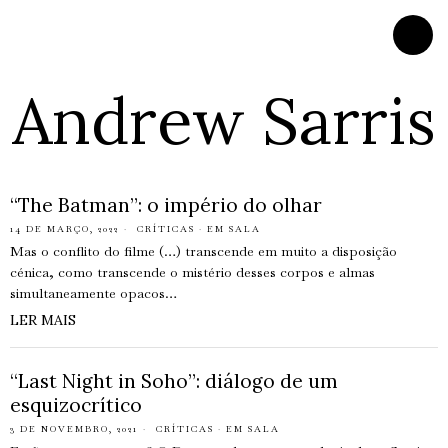
Andrew Sarris
“The Batman”: o império do olhar
14 DE MARÇO, 2022
CRÍTICAS
·
EM SALA
Mas o conflito do filme (…) transcende em muito a disposição
cénica, como transcende o mistério desses corpos e almas
simultaneamente opacos…
LER MAIS
“Last Night in Soho”: diálogo de um
esquizocrítico
3 DE NOVEMBRO, 2021
CRÍTICAS
·
EM SALA