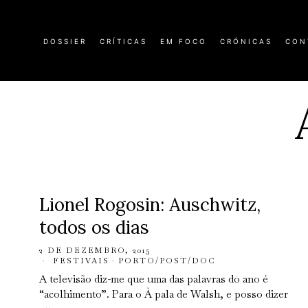
DOSSIER
CRÍTICAS
EM FOCO
CRÓNICAS
CON
Lionel Rogosin: Auschwitz,
todos os dias
2 DE DEZEMBRO, 2015
FESTIVAIS
·
PORTO/POST/DOC
A televisão diz-me que uma das palavras do ano é
“acolhimento”. Para o À pala de Walsh, e posso dizer