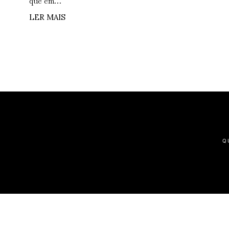
que em…
LER MAIS
Q