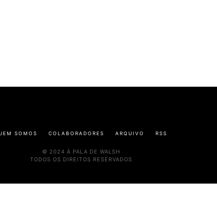
UEM SOMOS
COLABORADORES
ARQUIVO
RSS
© 2024 À PALA DE WALSH
TODOS OS DIREITOS RESERVADOS