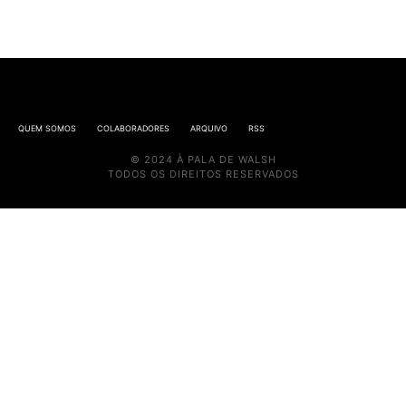
QUEM SOMOS
COLABORADORES
ARQUIVO
RSS
© 2024 À PALA DE WALSH
TODOS OS DIREITOS RESERVADOS