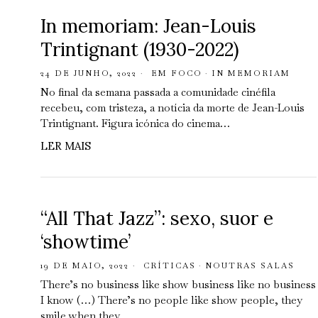
In memoriam: Jean-Louis
Trintignant (1930-2022)
24 DE JUNHO, 2022
EM FOCO
·
IN MEMORIAM
No final da semana passada a comunidade cinéfila
recebeu, com tristeza, a notícia da morte de Jean-Louis
Trintignant. Figura icónica do cinema…
LER MAIS
“All That Jazz”: sexo, suor e
‘showtime’
19 DE MAIO, 2022
CRÍTICAS
·
NOUTRAS SALAS
There’s no business like show business like no business
I know (…) There’s no people like show people, they
smile when they…