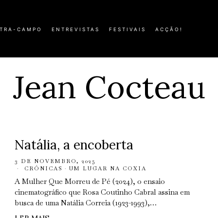
TRA-CAMPO
ENTREVISTAS
FESTIVAIS
ACÇÃO!
Jean Cocteau
Natália, a encoberta
3 DE NOVEMBRO, 2025
CRÓNICAS
·
UM LUGAR NA COXIA
A Mulher Que Morreu de Pé (2024), o ensaio
cinematográfico que Rosa Coutinho Cabral assina em
busca de uma Natália Correia (1923-1993),…