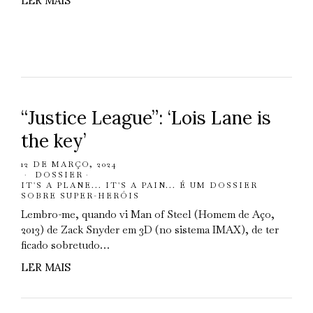
LER MAIS
“Justice League”: ‘Lois Lane is
the key’
12 DE MARÇO, 2024
DOSSIER
·
IT'S A PLANE... IT'S A PAIN... É UM DOSSIER
SOBRE SUPER-HERÓIS
Lembro-me, quando vi Man of Steel (Homem de Aço,
2013) de Zack Snyder em 3D (no sistema IMAX), de ter
ficado sobretudo…
LER MAIS