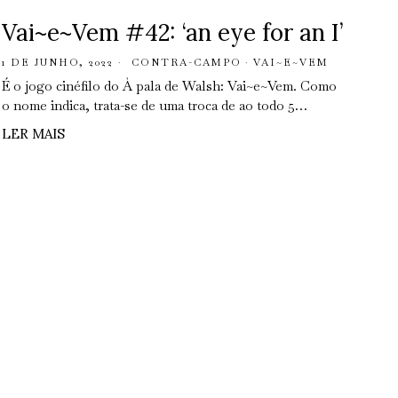
Vai~e~Vem #42: ‘an eye for an I’
1 DE JUNHO, 2022
CONTRA-CAMPO
·
VAI~E~VEM
É o jogo cinéfilo do À pala de Walsh: Vai~e~Vem. Como
o nome indica, trata-se de uma troca de ao todo 5…
LER MAIS