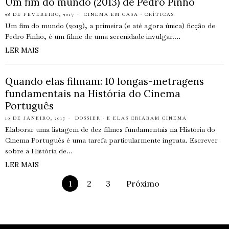
Um fim do mundo (2013) de Pedro Pinho
28 DE FEVEREIRO, 2017
CINEMA EM CASA
·
CRÍTICAS
Um fim do mundo (2013), a primeira (e até agora única) ficção de
Pedro Pinho, é um filme de uma serenidade invulgar.…
LER MAIS
Quando elas filmam: 10 longas-metragens
fundamentais na História do Cinema
Português
10 DE JANEIRO, 2017
DOSSIER
·
E ELAS CRIARAM CINEMA
Elaborar uma listagem de dez filmes fundamentais na História do
Cinema Português é uma tarefa particularmente ingrata. Escrever
sobre a História de…
LER MAIS
1
2
3
Próximo