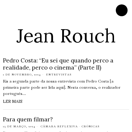
Jean Rouch
Pedro Costa: “Eu sei que quando perco a
realidade, perco o cinema” (Parte II)
1 DE NOVEMBRO, 2024
ENTREVISTAS
Eis a segunda parte da nossa entrevista com Pedro Costa [a
primeira parte pode ser lida aqui]. Nesta conversa, o realizador
português…
LER MAIS
Para quem filmar?
13 DE MARÇO, 2024
CÂMARA REFLEXIVA
·
CRÓNICAS