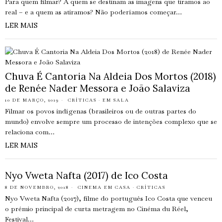
Para quem filmar? A quem se destinam as imagens que tiramos ao
real – e a quem as atiramos? Não poderíamos começar…
LER MAIS
Chuva É Cantoria Na Aldeia Dos Mortos (2018)
de Renée Nader Messora e João Salaviza
10 DE MARÇO, 2019
CRÍTICAS
·
EM SALA
Filmar os povos indígenas (brasileiros ou de outras partes do
mundo) envolve sempre um processo de intenções complexo que se
relaciona com…
LER MAIS
Nyo Vweta Nafta (2017) de Ico Costa
8 DE NOVEMBRO, 2018
CINEMA EM CASA
·
CRÍTICAS
Nyo Vweta Nafta (2017), filme do português Ico Costa que venceu
o prémio principal de curta metragem no Cinéma du Réel,
Festival…