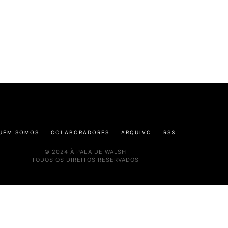
UEM SOMOS
COLABORADORES
ARQUIVO
RSS
© 2024 À PALA DE WALSH
TODOS OS DIREITOS RESERVADOS