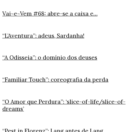
Vai~e~Vem #68: abre-se a caixa e…
“L’Aventura”: adeus, Sardanha!
“A Odisseia”: o domínio dos deuses
“Familiar Touch”: coreografia da perda
“O Amor que Perdura”: ‘slice-of-life/slice-of-
dreams’
“Pest in Florenz”: Lang antes de Lang