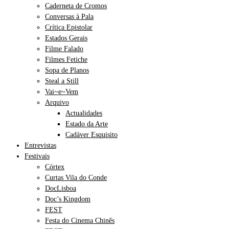
Caderneta de Cromos
Conversas à Pala
Crítica Epistolar
Estados Gerais
Filme Falado
Filmes Fetiche
Sopa de Planos
Steal a Still
Vai~e~Vem
Arquivo
Actualidades
Estado da Arte
Cadáver Esquisito
Entrevistas
Festivais
Córtex
Curtas Vila do Conde
DocLisboa
Doc’s Kingdom
FEST
Festa do Cinema Chinês