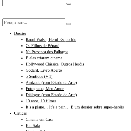
Dossier
Raoul Walsh, Herói Esquecido
Os Filhos de Bénard
Na Presença dos Palhaços
E elas criaram cinema
Hollywood Clássica: Outros Heróis
Godard, Livro Aberto
5 Sentidos (+ 1)
Amizade (com Estado da Arte)
Fotograma, Meu Amor
Diálogos (com Estado da Arte)
10 anos, 10 filmes
It’s a plane… It’s a pain… É um dossier sobre super-heróis
Críticas
Cinema em Casa
Em Sala