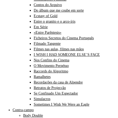
Contos do Arquivo
Do álbum que me coube em sorte
Ecstasy of Gold
Entre o granito e o arco-íris
Em Série
«Entre Parêntesis»
Ficheiros Secretos do Cinema Português
Filmado Tangente
Filmes nas aulas, filmes nas mãos
I WISH I HAD SOMEONE ELSE’S FACE
Nos Confins do Cinema
O Movimento Perpétuo
Raccords do Algoritmo
Ramalhetes
Recordações da casa de Alpendre
Retratos de Projecção
Se Confinado Um Espectador
Simulacros
Sometimes I Wish We Were an Eagle
Contra-campo
Body Double