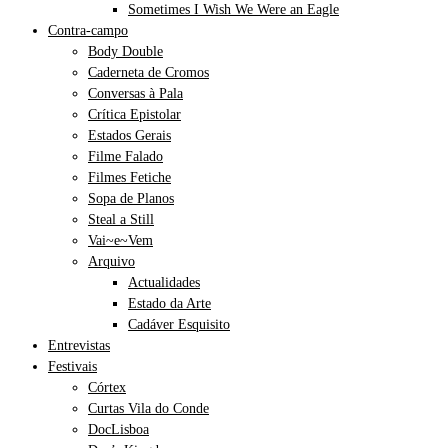
Sometimes I Wish We Were an Eagle
Contra-campo
Body Double
Caderneta de Cromos
Conversas à Pala
Crítica Epistolar
Estados Gerais
Filme Falado
Filmes Fetiche
Sopa de Planos
Steal a Still
Vai~e~Vem
Arquivo
Actualidades
Estado da Arte
Cadáver Esquisito
Entrevistas
Festivais
Córtex
Curtas Vila do Conde
DocLisboa