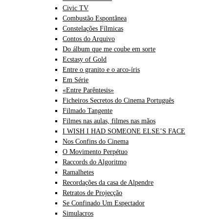
Civic TV
Combustão Espontânea
Constelações Fílmicas
Contos do Arquivo
Do álbum que me coube em sorte
Ecstasy of Gold
Entre o granito e o arco-íris
Em Série
«Entre Parêntesis»
Ficheiros Secretos do Cinema Português
Filmado Tangente
Filmes nas aulas, filmes nas mãos
I WISH I HAD SOMEONE ELSE’S FACE
Nos Confins do Cinema
O Movimento Perpétuo
Raccords do Algoritmo
Ramalhetes
Recordações da casa de Alpendre
Retratos de Projecção
Se Confinado Um Espectador
Simulacros