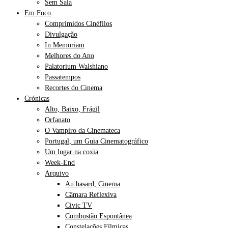
Sem Sala
Em Foco
Comprimidos Cinéfilos
Divulgação
In Memoriam
Melhores do Ano
Palatorium Walshiano
Passatempos
Recortes do Cinema
Crónicas
Alto, Baixo, Frágil
Orfanato
O Vampiro da Cinemateca
Portugal, um Guia Cinematográfico
Um lugar na coxia
Week-End
Arquivo
Au hasard, Cinema
Câmara Reflexiva
Civic TV
Combustão Espontânea
Constelações Fílmicas