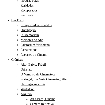
Noutras Salas
Raridades
Recuperados
Sem Sala
Em Foco
Comprimidos Cinéfilos
Divulgação
In Memoriam
Melhores do Ano
Palatorium Walshiano
Passatempos
Recortes do Cinema
Crónicas
Alto, Baixo, Frágil
Orfanato
O Vampiro da Cinemateca
Portugal, um Guia Cinematográfico
Um lugar na coxia
Week-End
Arquivo
Au hasard, Cinema
Câmara Reflexiva