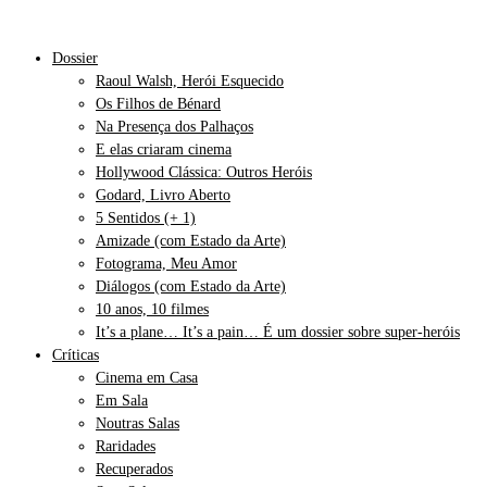
Dossier
Raoul Walsh, Herói Esquecido
Os Filhos de Bénard
Na Presença dos Palhaços
E elas criaram cinema
Hollywood Clássica: Outros Heróis
Godard, Livro Aberto
5 Sentidos (+ 1)
Amizade (com Estado da Arte)
Fotograma, Meu Amor
Diálogos (com Estado da Arte)
10 anos, 10 filmes
It’s a plane… It’s a pain… É um dossier sobre super-heróis
Críticas
Cinema em Casa
Em Sala
Noutras Salas
Raridades
Recuperados