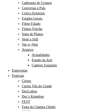
Caderneta de Cromos
Conversas à Pala
Crítica Epistolar
Estados Gerais
Filme Falado
Filmes Fetiche
Sopa de Planos
Steal a Still
Vai~e~Vem
Arquivo
Actualidades
Estado da Arte
Cadáver Esquisito
Entrevistas
Festivais
Córtex
Curtas Vila do Conde
DocLisboa
Doc’s Kingdom
FEST
Festa do Cinema Chinês