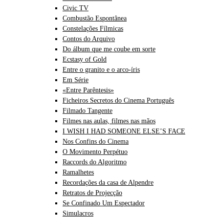
Civic TV
Combustão Espontânea
Constelações Fílmicas
Contos do Arquivo
Do álbum que me coube em sorte
Ecstasy of Gold
Entre o granito e o arco-íris
Em Série
«Entre Parêntesis»
Ficheiros Secretos do Cinema Português
Filmado Tangente
Filmes nas aulas, filmes nas mãos
I WISH I HAD SOMEONE ELSE’S FACE
Nos Confins do Cinema
O Movimento Perpétuo
Raccords do Algoritmo
Ramalhetes
Recordações da casa de Alpendre
Retratos de Projecção
Se Confinado Um Espectador
Simulacros