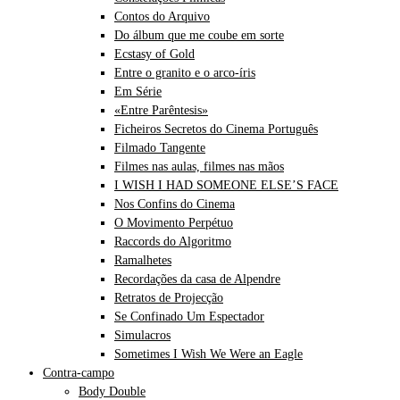
Contos do Arquivo
Do álbum que me coube em sorte
Ecstasy of Gold
Entre o granito e o arco-íris
Em Série
«Entre Parêntesis»
Ficheiros Secretos do Cinema Português
Filmado Tangente
Filmes nas aulas, filmes nas mãos
I WISH I HAD SOMEONE ELSE’S FACE
Nos Confins do Cinema
O Movimento Perpétuo
Raccords do Algoritmo
Ramalhetes
Recordações da casa de Alpendre
Retratos de Projecção
Se Confinado Um Espectador
Simulacros
Sometimes I Wish We Were an Eagle
Contra-campo
Body Double