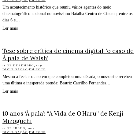
Um acontecimento histórico que reuniu vários agentes do meio
cinematográfico nacional no novíssimo Batalha Centro de Cinema, entre os
dias 6 e…
Ler mais
Tese sobre crítica de cinema digital: ‘o caso de
À pala de Walsh’
11 DE DEZEMBRO, 2022
DIVULGAÇÃO
·
EM FOCO
Mesmo a fechar o ano em que completou uma década, o nosso site recebeu
uma última e inesperada prenda: Beatriz Carrilho Fernandes…
Ler mais
10 anos ‘À pala’: “A Vida de O’Haru” de Kenji
Mizoguchi
22 DE JULHO, 2022
DIVULGAÇÃO
·
EM FOCO