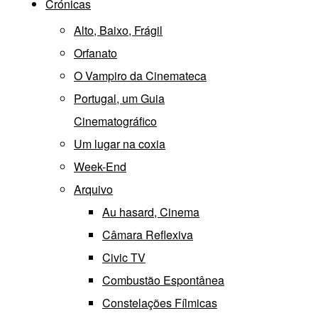
Crónicas
Alto, Baixo, Frágil
Orfanato
O Vampiro da Cinemateca
Portugal, um Guia
Cinematográfico
Um lugar na coxia
Week-End
Arquivo
Au hasard, Cinema
Câmara Reflexiva
Civic TV
Combustão Espontânea
Constelações Fílmicas