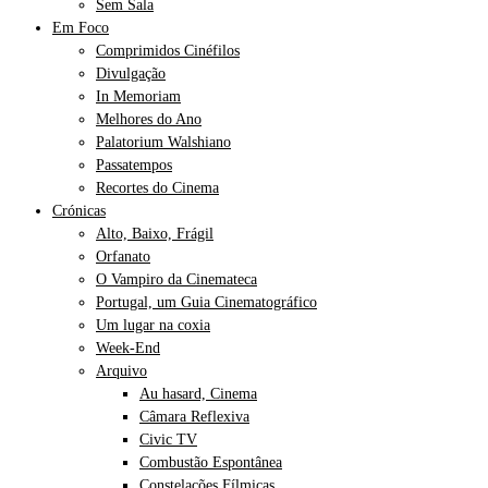
Sem Sala
Em Foco
Comprimidos Cinéfilos
Divulgação
In Memoriam
Melhores do Ano
Palatorium Walshiano
Passatempos
Recortes do Cinema
Crónicas
Alto, Baixo, Frágil
Orfanato
O Vampiro da Cinemateca
Portugal, um Guia Cinematográfico
Um lugar na coxia
Week-End
Arquivo
Au hasard, Cinema
Câmara Reflexiva
Civic TV
Combustão Espontânea
Constelações Fílmicas