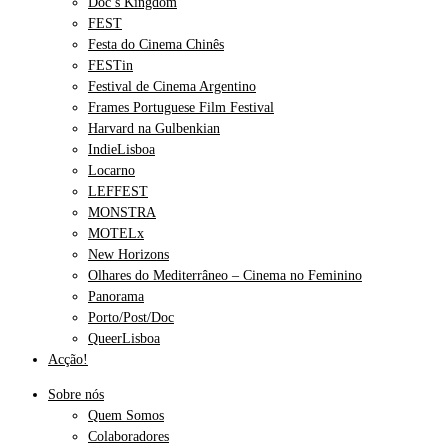
Doc’s Kingdom
FEST
Festa do Cinema Chinês
FESTin
Festival de Cinema Argentino
Frames Portuguese Film Festival
Harvard na Gulbenkian
IndieLisboa
Locarno
LEFFEST
MONSTRA
MOTELx
New Horizons
Olhares do Mediterrâneo – Cinema no Feminino
Panorama
Porto/Post/Doc
QueerLisboa
Acção!
Sobre nós
Quem Somos
Colaboradores