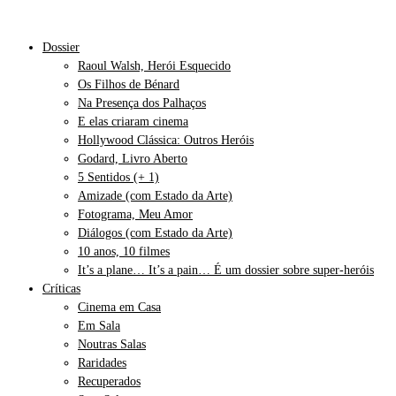
Dossier
Raoul Walsh, Herói Esquecido
Os Filhos de Bénard
Na Presença dos Palhaços
E elas criaram cinema
Hollywood Clássica: Outros Heróis
Godard, Livro Aberto
5 Sentidos (+ 1)
Amizade (com Estado da Arte)
Fotograma, Meu Amor
Diálogos (com Estado da Arte)
10 anos, 10 filmes
It’s a plane… It’s a pain… É um dossier sobre super-heróis
Críticas
Cinema em Casa
Em Sala
Noutras Salas
Raridades
Recuperados