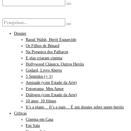
Dossier
Raoul Walsh, Herói Esquecido
Os Filhos de Bénard
Na Presença dos Palhaços
E elas criaram cinema
Hollywood Clássica: Outros Heróis
Godard, Livro Aberto
5 Sentidos (+ 1)
Amizade (com Estado da Arte)
Fotograma, Meu Amor
Diálogos (com Estado da Arte)
10 anos, 10 filmes
It’s a plane… It’s a pain… É um dossier sobre super-heróis
Críticas
Cinema em Casa
Em Sala