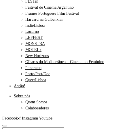
FESTin
Festival de Cinema Argentino
Frames Portuguese Film Festival
Harvard na Gulbenkian
IndieLisboa
Locarno
LEFFEST
MONSTRA
MOTELx
New Horizons
Olhares do Mediterrâneo – Cinema no Feminino
Panorama
Porto/Post/Doc
QueerLisboa
Acção!
Sobre nós
Quem Somos
Colaboradores
Facebook-f
Instagram
Youtube