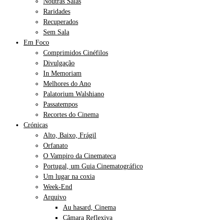
Noutras Salas
Raridades
Recuperados
Sem Sala
Em Foco
Comprimidos Cinéfilos
Divulgação
In Memoriam
Melhores do Ano
Palatorium Walshiano
Passatempos
Recortes do Cinema
Crónicas
Alto, Baixo, Frágil
Orfanato
O Vampiro da Cinemateca
Portugal, um Guia Cinematográfico
Um lugar na coxia
Week-End
Arquivo
Au hasard, Cinema
Câmara Reflexiva