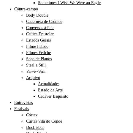
Sometimes I Wish We Were an Eagle
Contra-campo
Body Double
Caderneta de Cromos
Conversas à Pala
Crítica Epistolar
Estados Gerais
Filme Falado
Filmes Fetiche
Sopa de Planos
Steal a Still
Vai~e~Vem
Arquivo
Actualidades
Estado da Arte
Cadáver Esquisito
Entrevistas
Festivais
Córtex
Curtas Vila do Conde
DocLisboa