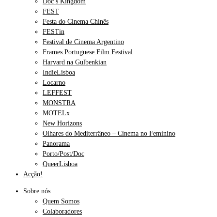
Doc’s Kingdom
FEST
Festa do Cinema Chinês
FESTin
Festival de Cinema Argentino
Frames Portuguese Film Festival
Harvard na Gulbenkian
IndieLisboa
Locarno
LEFFEST
MONSTRA
MOTELx
New Horizons
Olhares do Mediterrâneo – Cinema no Feminino
Panorama
Porto/Post/Doc
QueerLisboa
Acção!
Sobre nós
Quem Somos
Colaboradores