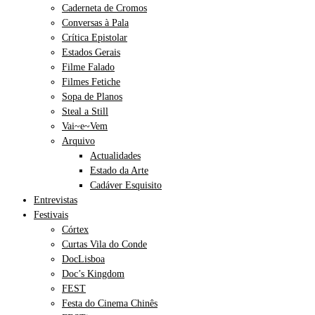
Caderneta de Cromos
Conversas à Pala
Crítica Epistolar
Estados Gerais
Filme Falado
Filmes Fetiche
Sopa de Planos
Steal a Still
Vai~e~Vem
Arquivo
Actualidades
Estado da Arte
Cadáver Esquisito
Entrevistas
Festivais
Córtex
Curtas Vila do Conde
DocLisboa
Doc’s Kingdom
FEST
Festa do Cinema Chinês