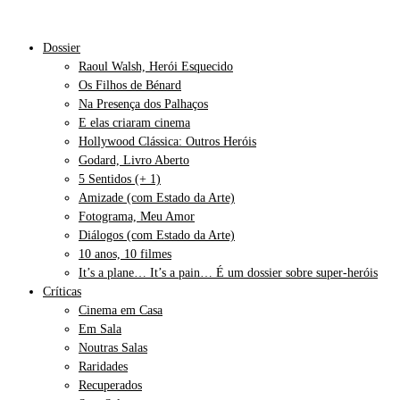
Dossier
Raoul Walsh, Herói Esquecido
Os Filhos de Bénard
Na Presença dos Palhaços
E elas criaram cinema
Hollywood Clássica: Outros Heróis
Godard, Livro Aberto
5 Sentidos (+ 1)
Amizade (com Estado da Arte)
Fotograma, Meu Amor
Diálogos (com Estado da Arte)
10 anos, 10 filmes
It’s a plane… It’s a pain… É um dossier sobre super-heróis
Críticas
Cinema em Casa
Em Sala
Noutras Salas
Raridades
Recuperados