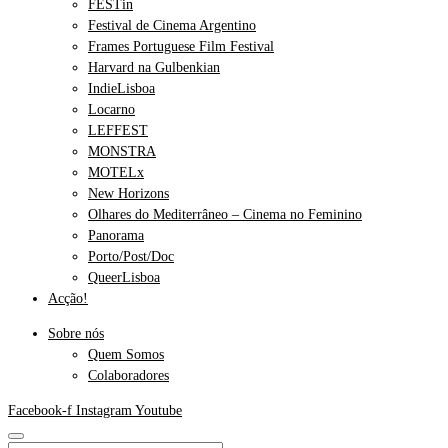
FESTin
Festival de Cinema Argentino
Frames Portuguese Film Festival
Harvard na Gulbenkian
IndieLisboa
Locarno
LEFFEST
MONSTRA
MOTELx
New Horizons
Olhares do Mediterrâneo – Cinema no Feminino
Panorama
Porto/Post/Doc
QueerLisboa
Acção!
Sobre nós
Quem Somos
Colaboradores
Facebook-f
Instagram
Youtube