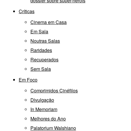
dossier sobre super-heróis
Críticas
Cinema em Casa
Em Sala
Noutras Salas
Raridades
Recuperados
Sem Sala
Em Foco
Comprimidos Cinéfilos
Divulgação
In Memoriam
Melhores do Ano
Palatorium Walshiano