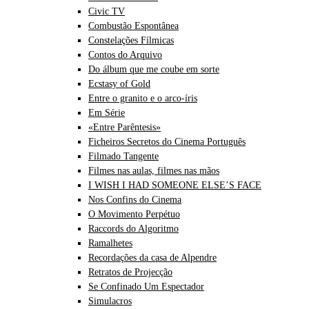
Civic TV
Combustão Espontânea
Constelações Fílmicas
Contos do Arquivo
Do álbum que me coube em sorte
Ecstasy of Gold
Entre o granito e o arco-íris
Em Série
«Entre Parêntesis»
Ficheiros Secretos do Cinema Português
Filmado Tangente
Filmes nas aulas, filmes nas mãos
I WISH I HAD SOMEONE ELSE’S FACE
Nos Confins do Cinema
O Movimento Perpétuo
Raccords do Algoritmo
Ramalhetes
Recordações da casa de Alpendre
Retratos de Projecção
Se Confinado Um Espectador
Simulacros