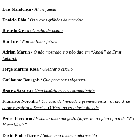
Luís Mendonça /
Ali, à janela
Daniela Rôla /
Os suaves grilhões da memória
Ricardo Gross /
O culto do oculto
Rui Luís /
Não há finais felizes
Adrian Martin /
O não mostrado e o não dito em “Angel” de Ernst
Lubitsch
Jorge Martins Rosa /
Quebrar o círculo
Guillaume Bourgois /
Que pena seres vigarista!
Beatriz Saraiva /
Uma história menos extraordinária
Francisco Noronha /
Um caso de ‘verdade à primeira vista’: o raio-X de
carne e espírito a Scarlett O’Hara na escadaria da vida
Pedro Florêncio /
Vislumbrando um gesto (in)visível no plano final de “No
Home Movie”
David Pinho Barros /
Sobre uma imagem adormecida