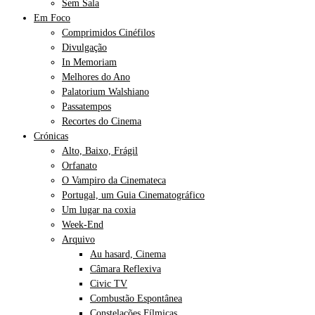
Sem Sala
Em Foco
Comprimidos Cinéfilos
Divulgação
In Memoriam
Melhores do Ano
Palatorium Walshiano
Passatempos
Recortes do Cinema
Crónicas
Alto, Baixo, Frágil
Orfanato
O Vampiro da Cinemateca
Portugal, um Guia Cinematográfico
Um lugar na coxia
Week-End
Arquivo
Au hasard, Cinema
Câmara Reflexiva
Civic TV
Combustão Espontânea
Constelações Fílmicas