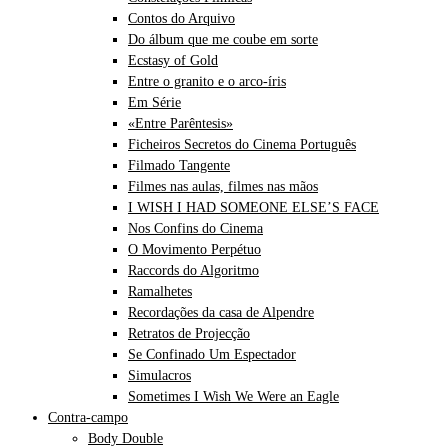
Contos do Arquivo
Do álbum que me coube em sorte
Ecstasy of Gold
Entre o granito e o arco-íris
Em Série
«Entre Parêntesis»
Ficheiros Secretos do Cinema Português
Filmado Tangente
Filmes nas aulas, filmes nas mãos
I WISH I HAD SOMEONE ELSE’S FACE
Nos Confins do Cinema
O Movimento Perpétuo
Raccords do Algoritmo
Ramalhetes
Recordações da casa de Alpendre
Retratos de Projecção
Se Confinado Um Espectador
Simulacros
Sometimes I Wish We Were an Eagle
Contra-campo
Body Double