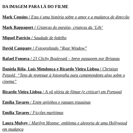
DA IMAGEM PARA LÁ DO FILME
Mark Cousins /
Esta é uma história sobre o amor e a mudança de direcção
Mark Rappaport /
Crianças do paraíso, crianças da ‘Life’
Miguel Patrício /
Saudade de fedelho
David Campany /
Fotografando “Rear Window”
Rafael Fonseca /
23 Clichy Boulevard – breve passagem por Brisseau
Daniela Rôla, Luís Mendonça e Ricardo Vieira Lisboa /
Christian
Petzold: “Tens de regressar à fotografia para compreenderes algo sobre o
cinema”
Ricardo Vieira Lisboa
/
A vã glória de filmar (e criticar) em Portugal
Emília Tavares
/
Entre anjinhos e rapazes traquinas
Emília Tavares
/
Ficções marítimas
Laura Mulvey
/
Marilyn Monroe: emblema e alegoria de uma Hollywood
em mudança