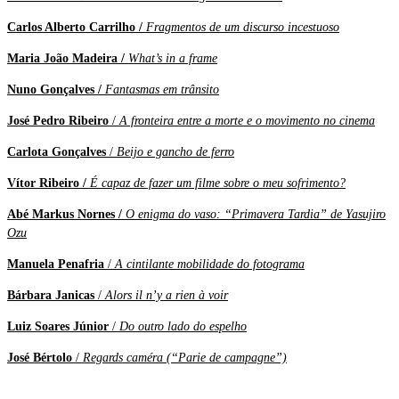
Carlos Alberto Carrilho /
Fragmentos de um discurso incestuoso
Maria João Madeira /
What’s in a frame
Nuno Gonçalves /
Fantasmas em trânsito
José Pedro Ribeiro
/
A fronteira entre a morte e o movimento no cinema
Carlota Gonçalves
/
Beijo e gancho de ferro
Vítor Ribeiro /
É capaz de fazer um filme sobre o meu sofrimento?
Abé Markus Nornes /
O enigma do vaso: “Primavera Tardia” de Yasujiro
Ozu
Manuela Penafria
/
A cintilante mobilidade do fotograma
Bárbara Janicas
/
Alors il n’y a rien à voir
Luiz Soares Júnior
/
Do outro lado do espelho
José Bértolo
/
Regards caméra (“Parie de campagne”)