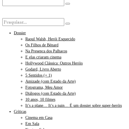
Dossier
Raoul Walsh, Herói Esquecido
Os Filhos de Bénard
Na Presença dos Palhaços
E elas criaram cinema
Hollywood Clássica: Outros Heróis
Godard, Livro Aberto
5 Sentidos (+ 1)
Amizade (com Estado da Arte)
Fotograma, Meu Amor
Diálogos (com Estado da Arte)
10 anos, 10 filmes
It’s a plane… It’s a pain… É um dossier sobre super-heróis
Críticas
Cinema em Casa
Em Sala