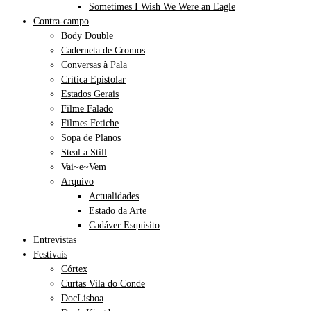
Sometimes I Wish We Were an Eagle
Contra-campo
Body Double
Caderneta de Cromos
Conversas à Pala
Crítica Epistolar
Estados Gerais
Filme Falado
Filmes Fetiche
Sopa de Planos
Steal a Still
Vai~e~Vem
Arquivo
Actualidades
Estado da Arte
Cadáver Esquisito
Entrevistas
Festivais
Córtex
Curtas Vila do Conde
DocLisboa