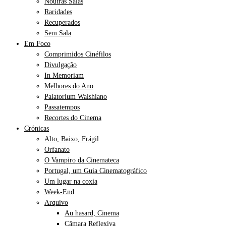
Noutras Salas
Raridades
Recuperados
Sem Sala
Em Foco
Comprimidos Cinéfilos
Divulgação
In Memoriam
Melhores do Ano
Palatorium Walshiano
Passatempos
Recortes do Cinema
Crónicas
Alto, Baixo, Frágil
Orfanato
O Vampiro da Cinemateca
Portugal, um Guia Cinematográfico
Um lugar na coxia
Week-End
Arquivo
Au hasard, Cinema
Câmara Reflexiva