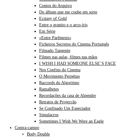
Contos do Arquivo
Do álbum que me coube em sorte
Ecstasy of Gold
Entre o granito e o arco-íris
Em Série
«Entre Parêntesis»
Ficheiros Secretos do Cinema Português
Filmado Tangente
Filmes nas aulas, filmes nas mãos
I WISH I HAD SOMEONE ELSE’S FACE
Nos Confins do Cinema
O Movimento Perpétuo
Raccords do Algoritmo
Ramalhetes
Recordações da casa de Alpendre
Retratos de Projecção
Se Confinado Um Espectador
Simulacros
Sometimes I Wish We Were an Eagle
Contra-campo
Body Double