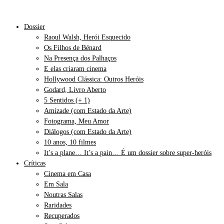
Dossier
Raoul Walsh, Herói Esquecido
Os Filhos de Bénard
Na Presença dos Palhaços
E elas criaram cinema
Hollywood Clássica: Outros Heróis
Godard, Livro Aberto
5 Sentidos (+ 1)
Amizade (com Estado da Arte)
Fotograma, Meu Amor
Diálogos (com Estado da Arte)
10 anos, 10 filmes
It’s a plane… It’s a pain… É um dossier sobre super-heróis
Críticas
Cinema em Casa
Em Sala
Noutras Salas
Raridades
Recuperados