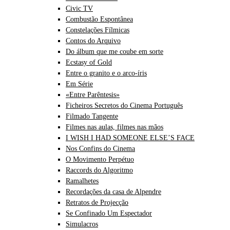
Civic TV
Combustão Espontânea
Constelações Fílmicas
Contos do Arquivo
Do álbum que me coube em sorte
Ecstasy of Gold
Entre o granito e o arco-íris
Em Série
«Entre Parêntesis»
Ficheiros Secretos do Cinema Português
Filmado Tangente
Filmes nas aulas, filmes nas mãos
I WISH I HAD SOMEONE ELSE’S FACE
Nos Confins do Cinema
O Movimento Perpétuo
Raccords do Algoritmo
Ramalhetes
Recordações da casa de Alpendre
Retratos de Projecção
Se Confinado Um Espectador
Simulacros