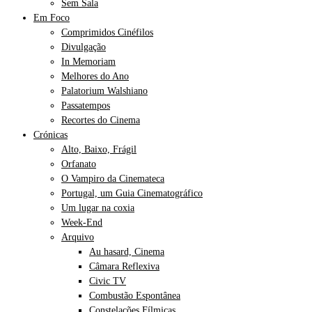
Sem Sala
Em Foco
Comprimidos Cinéfilos
Divulgação
In Memoriam
Melhores do Ano
Palatorium Walshiano
Passatempos
Recortes do Cinema
Crónicas
Alto, Baixo, Frágil
Orfanato
O Vampiro da Cinemateca
Portugal, um Guia Cinematográfico
Um lugar na coxia
Week-End
Arquivo
Au hasard, Cinema
Câmara Reflexiva
Civic TV
Combustão Espontânea
Constelações Fílmicas