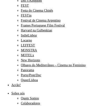
Doc’s Kingdom
FEST
Festa do Cinema Chinês
FESTin
Festival de Cinema Argentino
Frames Portuguese Film Festival
Harvard na Gulbenkian
IndieLisboa
Locarno
LEFFEST
MONSTRA
MOTELx
New Horizons
Olhares do Mediterrâneo – Cinema no Feminino
Panorama
Porto/Post/Doc
QueerLisboa
Acção!
Sobre nós
Quem Somos
Colaboradores