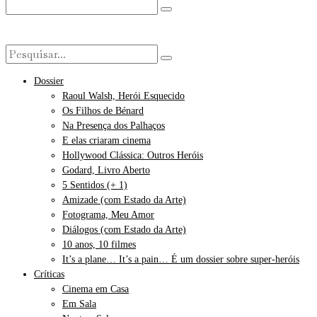
Dossier
Raoul Walsh, Herói Esquecido
Os Filhos de Bénard
Na Presença dos Palhaços
E elas criaram cinema
Hollywood Clássica: Outros Heróis
Godard, Livro Aberto
5 Sentidos (+ 1)
Amizade (com Estado da Arte)
Fotograma, Meu Amor
Diálogos (com Estado da Arte)
10 anos, 10 filmes
It’s a plane… It’s a pain… É um dossier sobre super-heróis
Críticas
Cinema em Casa
Em Sala