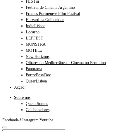
FESTin
Festival de Cinema Argentino
Frames Portuguese Film Festival
Harvard na Gulbenkian
IndieLisboa
Locarno
LEFFEST
MONSTRA
MOTELx
New Horizons
Olhares do Mediterrâneo – Cinema no Feminino
Panorama
Porto/Post/Doc
QueerLisboa
Acção!
Sobre nós
Quem Somos
Colaboradores
Facebook-f
Instagram
Youtube