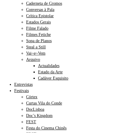
Caderneta de Cromos
Conversas à Pala
Crítica Epistolar
Estados Gerais
Filme Falado
Filmes Fetiche
Sopa de Planos
Steal a Still
Vai~e~Vem
Arquivo
Actualidades
Estado da Arte
Cadáver Esquisito
Entrevistas
Festivais
Córtex
Curtas Vila do Conde
DocLisboa
Doc’s Kingdom
FEST
Festa do Cinema Chinês