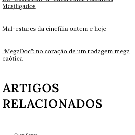
(des)ligados
Mal-estares da cinefilia ontem e hoje
“MegaDoc”: no coração de um rodagem mega
caótica
ARTIGOS
RELACIONADOS