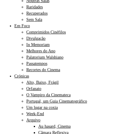
Noutras Salas
Raridades
Recuperados
Sem Sala
Em Foco
Comprimidos Cinéfilos
Divulgação
In Memoriam
Melhores do Ano
Palatorium Walshiano
Passatempos
Recortes do Cinema
Crónicas
Alto, Baixo, Frágil
Orfanato
O Vampiro da Cinemateca
Portugal, um Guia Cinematográfico
Um lugar na coxia
Week-End
Arquivo
Au hasard, Cinema
Câmara Reflexiva