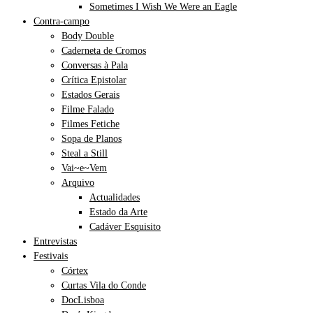
Sometimes I Wish We Were an Eagle
Contra-campo
Body Double
Caderneta de Cromos
Conversas à Pala
Crítica Epistolar
Estados Gerais
Filme Falado
Filmes Fetiche
Sopa de Planos
Steal a Still
Vai~e~Vem
Arquivo
Actualidades
Estado da Arte
Cadáver Esquisito
Entrevistas
Festivais
Córtex
Curtas Vila do Conde
DocLisboa