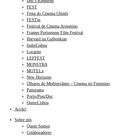
Doc’s Kingdom
FEST
Festa do Cinema Chinês
FESTin
Festival de Cinema Argentino
Frames Portuguese Film Festival
Harvard na Gulbenkian
IndieLisboa
Locarno
LEFFEST
MONSTRA
MOTELx
New Horizons
Olhares do Mediterrâneo – Cinema no Feminino
Panorama
Porto/Post/Doc
QueerLisboa
Acção!
Sobre nós
Quem Somos
Colaboradores