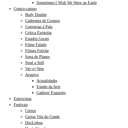
Sometimes I Wish We Were an Eagle
Contra-campo
Body Double
Caderneta de Cromos
Conversas à Pala
Crítica Epistolar
Estados Gerais
Filme Falado
Filmes Fetiche
Sopa de Planos
Steal a Still
Vai~e~Vem
Arquivo
Actualidades
Estado da Arte
Cadáver Esquisito
Entrevistas
Festivais
Córtex
Curtas Vila do Conde
DocLisboa