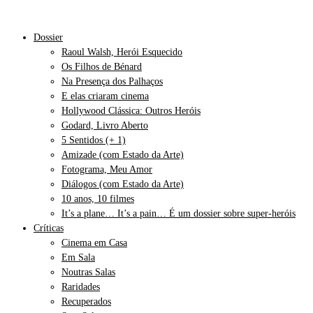
Dossier
Raoul Walsh, Herói Esquecido
Os Filhos de Bénard
Na Presença dos Palhaços
E elas criaram cinema
Hollywood Clássica: Outros Heróis
Godard, Livro Aberto
5 Sentidos (+ 1)
Amizade (com Estado da Arte)
Fotograma, Meu Amor
Diálogos (com Estado da Arte)
10 anos, 10 filmes
It’s a plane… It’s a pain… É um dossier sobre super-heróis
Críticas
Cinema em Casa
Em Sala
Noutras Salas
Raridades
Recuperados