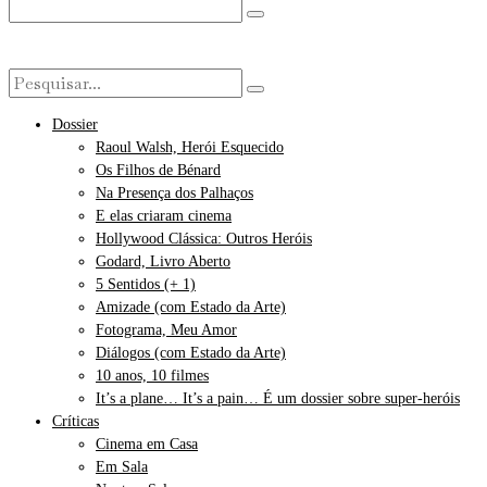
Dossier
Raoul Walsh, Herói Esquecido
Os Filhos de Bénard
Na Presença dos Palhaços
E elas criaram cinema
Hollywood Clássica: Outros Heróis
Godard, Livro Aberto
5 Sentidos (+ 1)
Amizade (com Estado da Arte)
Fotograma, Meu Amor
Diálogos (com Estado da Arte)
10 anos, 10 filmes
It’s a plane… It’s a pain… É um dossier sobre super-heróis
Críticas
Cinema em Casa
Em Sala