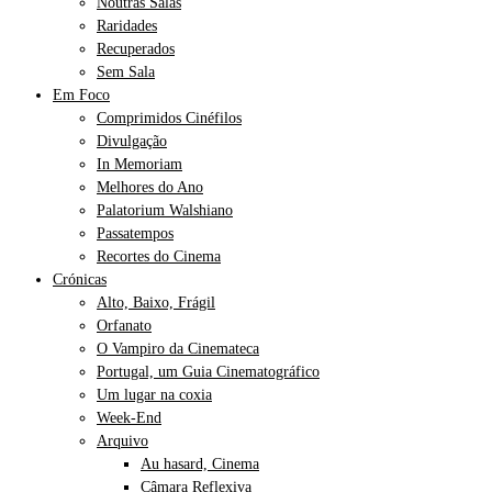
Noutras Salas
Raridades
Recuperados
Sem Sala
Em Foco
Comprimidos Cinéfilos
Divulgação
In Memoriam
Melhores do Ano
Palatorium Walshiano
Passatempos
Recortes do Cinema
Crónicas
Alto, Baixo, Frágil
Orfanato
O Vampiro da Cinemateca
Portugal, um Guia Cinematográfico
Um lugar na coxia
Week-End
Arquivo
Au hasard, Cinema
Câmara Reflexiva