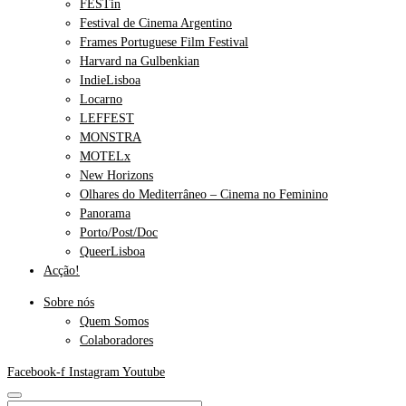
FESTin
Festival de Cinema Argentino
Frames Portuguese Film Festival
Harvard na Gulbenkian
IndieLisboa
Locarno
LEFFEST
MONSTRA
MOTELx
New Horizons
Olhares do Mediterrâneo – Cinema no Feminino
Panorama
Porto/Post/Doc
QueerLisboa
Acção!
Sobre nós
Quem Somos
Colaboradores
Facebook-f
Instagram
Youtube