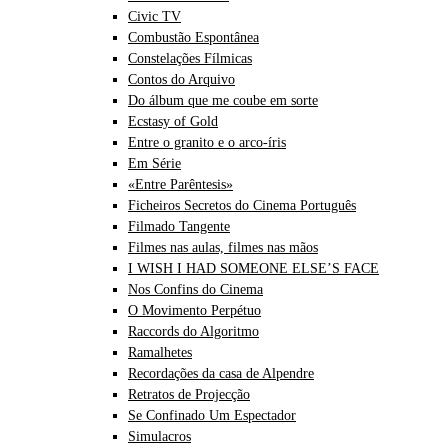
Civic TV
Combustão Espontânea
Constelações Fílmicas
Contos do Arquivo
Do álbum que me coube em sorte
Ecstasy of Gold
Entre o granito e o arco-íris
Em Série
«Entre Parêntesis»
Ficheiros Secretos do Cinema Português
Filmado Tangente
Filmes nas aulas, filmes nas mãos
I WISH I HAD SOMEONE ELSE’S FACE
Nos Confins do Cinema
O Movimento Perpétuo
Raccords do Algoritmo
Ramalhetes
Recordações da casa de Alpendre
Retratos de Projecção
Se Confinado Um Espectador
Simulacros