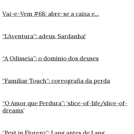
Vai~e~Vem #68: abre-se a caixa e…
“L’Aventura”: adeus, Sardanha!
“A Odisseia”: o domínio dos deuses
“Familiar Touch”: coreografia da perda
“O Amor que Perdura”: ‘slice-of-life/slice-of-
dreams’
“Pest in Florenz”: Lang antes de Lang