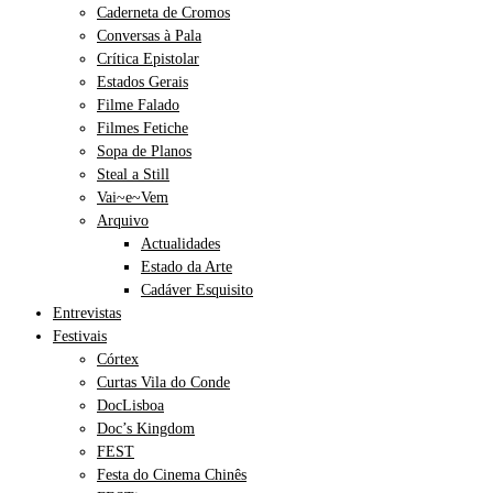
Caderneta de Cromos
Conversas à Pala
Crítica Epistolar
Estados Gerais
Filme Falado
Filmes Fetiche
Sopa de Planos
Steal a Still
Vai~e~Vem
Arquivo
Actualidades
Estado da Arte
Cadáver Esquisito
Entrevistas
Festivais
Córtex
Curtas Vila do Conde
DocLisboa
Doc’s Kingdom
FEST
Festa do Cinema Chinês