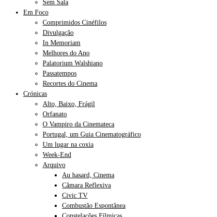
Sem Sala
Em Foco
Comprimidos Cinéfilos
Divulgação
In Memoriam
Melhores do Ano
Palatorium Walshiano
Passatempos
Recortes do Cinema
Crónicas
Alto, Baixo, Frágil
Orfanato
O Vampiro da Cinemateca
Portugal, um Guia Cinematográfico
Um lugar na coxia
Week-End
Arquivo
Au hasard, Cinema
Câmara Reflexiva
Civic TV
Combustão Espontânea
Constelações Fílmicas