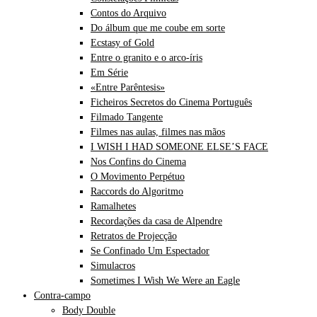
Contos do Arquivo
Do álbum que me coube em sorte
Ecstasy of Gold
Entre o granito e o arco-íris
Em Série
«Entre Parêntesis»
Ficheiros Secretos do Cinema Português
Filmado Tangente
Filmes nas aulas, filmes nas mãos
I WISH I HAD SOMEONE ELSE’S FACE
Nos Confins do Cinema
O Movimento Perpétuo
Raccords do Algoritmo
Ramalhetes
Recordações da casa de Alpendre
Retratos de Projecção
Se Confinado Um Espectador
Simulacros
Sometimes I Wish We Were an Eagle
Contra-campo
Body Double