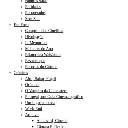
Noutras Salas
Raridades
Recuperados
Sem Sala
Em Foco
Comprimidos Cinéfilos
Divulgação
In Memoriam
Melhores do Ano
Palatorium Walshiano
Passatempos
Recortes do Cinema
Crónicas
Alto, Baixo, Frágil
Orfanato
O Vampiro da Cinemateca
Portugal, um Guia Cinematográfico
Um lugar na coxia
Week-End
Arquivo
Au hasard, Cinema
Câmara Reflexiva