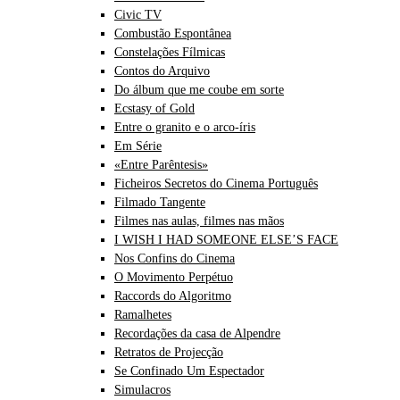
Civic TV
Combustão Espontânea
Constelações Fílmicas
Contos do Arquivo
Do álbum que me coube em sorte
Ecstasy of Gold
Entre o granito e o arco-íris
Em Série
«Entre Parêntesis»
Ficheiros Secretos do Cinema Português
Filmado Tangente
Filmes nas aulas, filmes nas mãos
I WISH I HAD SOMEONE ELSE’S FACE
Nos Confins do Cinema
O Movimento Perpétuo
Raccords do Algoritmo
Ramalhetes
Recordações da casa de Alpendre
Retratos de Projecção
Se Confinado Um Espectador
Simulacros