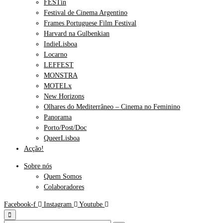
FESTin
Festival de Cinema Argentino
Frames Portuguese Film Festival
Harvard na Gulbenkian
IndieLisboa
Locarno
LEFFEST
MONSTRA
MOTELx
New Horizons
Olhares do Mediterrâneo – Cinema no Feminino
Panorama
Porto/Post/Doc
QueerLisboa
Acção!
Sobre nós
Quem Somos
Colaboradores
Facebook-f
Instagram
Youtube