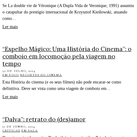
Se La double vie de Véronique (A Dupla Vida de Veronique, 1991) assumiu
o catapultar do prestígio internacional de Krzysztof Kieślowski, atuando
como…
Ler mais
“Espelho Mágico: Uma História do Cinema”: o
comboio em locomoção pela viagem no
tempo
30 DE JULHO, 2024
EM FOCO
·
RECORTES DO CINEMA
Esta História do cinema (e os seus filmes) não pode encarar‑se como
definitiva. Deve ser vista como uma viagem de comboio em…
Ler mais
“Dalva”: retrato do (des)amor
21 DE JUNHO, 2024
CRÍTICAS
·
EM SALA