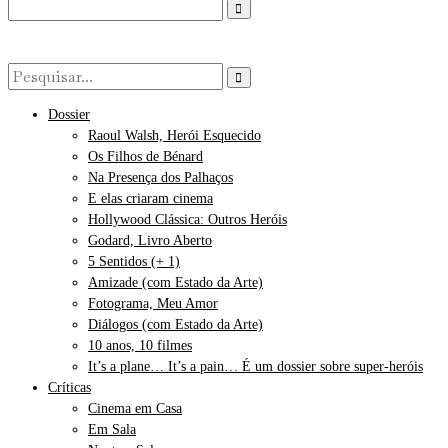
Dossier
Raoul Walsh, Herói Esquecido
Os Filhos de Bénard
Na Presença dos Palhaços
E elas criaram cinema
Hollywood Clássica: Outros Heróis
Godard, Livro Aberto
5 Sentidos (+ 1)
Amizade (com Estado da Arte)
Fotograma, Meu Amor
Diálogos (com Estado da Arte)
10 anos, 10 filmes
It’s a plane… It’s a pain… É um dossier sobre super-heróis
Críticas
Cinema em Casa
Em Sala