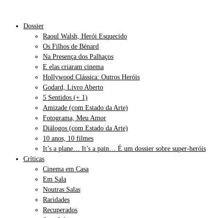
Dossier
Raoul Walsh, Herói Esquecido
Os Filhos de Bénard
Na Presença dos Palhaços
E elas criaram cinema
Hollywood Clássica: Outros Heróis
Godard, Livro Aberto
5 Sentidos (+ 1)
Amizade (com Estado da Arte)
Fotograma, Meu Amor
Diálogos (com Estado da Arte)
10 anos, 10 filmes
It’s a plane… It’s a pain… É um dossier sobre super-heróis
Críticas
Cinema em Casa
Em Sala
Noutras Salas
Raridades
Recuperados