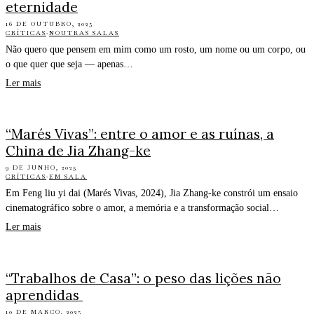
eternidade
16 DE OUTUBRO, 2025
CRÍTICAS
·
NOUTRAS SALAS
Não quero que pensem em mim como um rosto, um nome ou um corpo, ou
o que quer que seja — apenas…
Ler mais
“Marés Vivas”: entre o amor e as ruínas, a
China de Jia Zhang-ke
9 DE JUNHO, 2025
CRÍTICAS
·
EM SALA
Em Feng liu yi dai (Marés Vivas, 2024), Jia Zhang-ke constrói um ensaio
cinematográfico sobre o amor, a memória e a transformação social…
Ler mais
“Trabalhos de Casa”: o peso das lições não
aprendidas
10 DE MARÇO, 2025