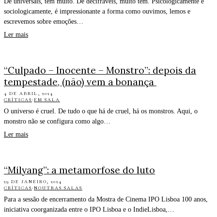
De universais, têm muito. De decifráveis, muito têm. Psicologicamente e
sociologicamente, é impressionante a forma como ouvimos, lemos e
escrevemos sobre emoções…
Ler mais
“Culpado – Inocente – Monstro”: depois da
tempestade, (não) vem a bonança
4 DE ABRIL, 2024
CRÍTICAS
·
EM SALA
O universo é cruel. De tudo o que há de cruel, há os monstros. Aqui, o
monstro não se configura como algo…
Ler mais
“Milyang”: a metamorfose do luto
29 DE JANEIRO, 2024
CRÍTICAS
·
NOUTRAS SALAS
Para a sessão de encerramento da Mostra de Cinema IPO Lisboa 100 anos,
iniciativa coorganizada entre o IPO Lisboa e o IndieLisboa,…