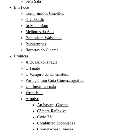
Sem Sala
Em Foco
Comprimidos Cinéfilos
Divulgação
In Memoriam
Melhores do Ano
Palatorium Walshiano
Passatempos
Recortes do Cinema
Crónicas
Alto, Baixo, Frágil
Orfanato
O Vampiro da Cinemateca
Portugal, um Guia Cinematográfico
Um lugar na coxia
Week-End
Arquivo
Au hasard, Cinema
Câmara Reflexiva
Civic TV
Combustão Espontânea
Constelações Fílmicas