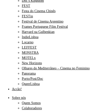
Doc’s Kingdom
FEST
Festa do Cinema Chinês
FESTin
Festival de Cinema Argentino
Frames Portuguese Film Festival
Harvard na Gulbenkian
IndieLisboa
Locarno
LEFFEST
MONSTRA
MOTELx
New Horizons
Olhares do Mediterrâneo – Cinema no Feminino
Panorama
Porto/Post/Doc
QueerLisboa
Acção!
Sobre nós
Quem Somos
Colaboradores