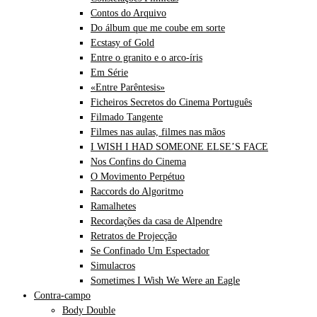
Contos do Arquivo
Do álbum que me coube em sorte
Ecstasy of Gold
Entre o granito e o arco-íris
Em Série
«Entre Parêntesis»
Ficheiros Secretos do Cinema Português
Filmado Tangente
Filmes nas aulas, filmes nas mãos
I WISH I HAD SOMEONE ELSE’S FACE
Nos Confins do Cinema
O Movimento Perpétuo
Raccords do Algoritmo
Ramalhetes
Recordações da casa de Alpendre
Retratos de Projecção
Se Confinado Um Espectador
Simulacros
Sometimes I Wish We Were an Eagle
Contra-campo
Body Double