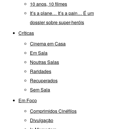
10 anos, 10 filmes
It’s a plane… It’s a pain… É um
dossier sobre super-heróis
Críticas
Cinema em Casa
Em Sala
Noutras Salas
Raridades
Recuperados
Sem Sala
Em Foco
Comprimidos Cinéfilos
Divulgação