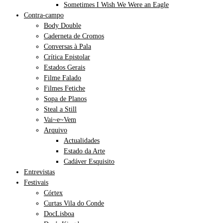
Sometimes I Wish We Were an Eagle
Contra-campo
Body Double
Caderneta de Cromos
Conversas à Pala
Crítica Epistolar
Estados Gerais
Filme Falado
Filmes Fetiche
Sopa de Planos
Steal a Still
Vai~e~Vem
Arquivo
Actualidades
Estado da Arte
Cadáver Esquisito
Entrevistas
Festivais
Córtex
Curtas Vila do Conde
DocLisboa