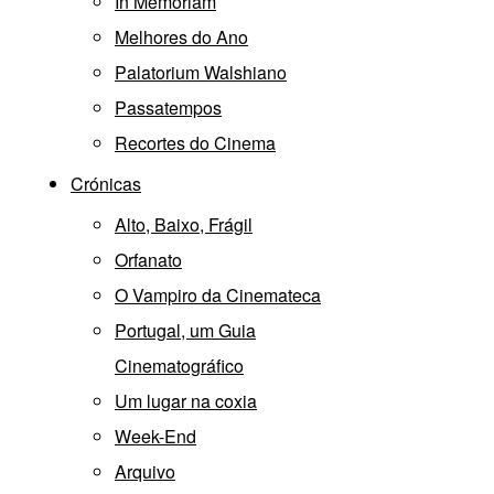
In Memoriam
Melhores do Ano
Palatorium Walshiano
Passatempos
Recortes do Cinema
Crónicas
Alto, Baixo, Frágil
Orfanato
O Vampiro da Cinemateca
Portugal, um Guia
Cinematográfico
Um lugar na coxia
Week-End
Arquivo