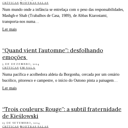
CRÍTICAS
·
NOUTRAS SALAS
Num mundo onde a infância se entrelaça com o peso das responsabilidades,
Mashgh-e Shab (Trabalhos de Casa, 1989), de Abbas Kiarostami,
transporta-nos numa…
Ler mais
“Quand vient l’automne”: desfolhando
emoções
3 DE DEZEMBRO, 2024
CRÍTICAS
·
EM SALA
Numa pacífica e acolhedora aldeia da Borgonha, cercada por um cenário
bucólico, pitoresco e campestre, o início do Outono pinta a paisagem…
Ler mais
“Trois couleurs: Rouge”: a subtil fraternidade
de Kieślowski
23 DE SETEMBRO, 2024
CRÍTICAS
·
NOUTRAS SALAS