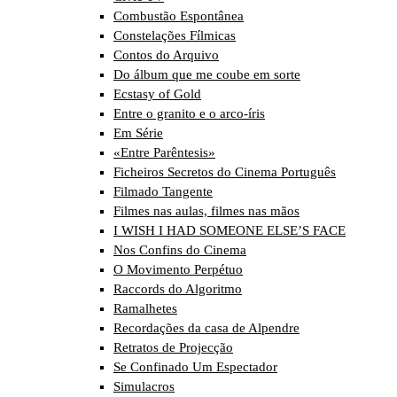
Combustão Espontânea
Constelações Fílmicas
Contos do Arquivo
Do álbum que me coube em sorte
Ecstasy of Gold
Entre o granito e o arco-íris
Em Série
«Entre Parêntesis»
Ficheiros Secretos do Cinema Português
Filmado Tangente
Filmes nas aulas, filmes nas mãos
I WISH I HAD SOMEONE ELSE’S FACE
Nos Confins do Cinema
O Movimento Perpétuo
Raccords do Algoritmo
Ramalhetes
Recordações da casa de Alpendre
Retratos de Projecção
Se Confinado Um Espectador
Simulacros