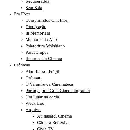
Recuperados
Sem Sala
Em Foco
Comprimidos Cinéfilos
Divulgação
In Memoriam
Melhores do Ano
Palatorium Walshiano
Passatempos
Recortes do Cinema
Crónicas
Alto, Baixo, Frágil
Orfanato
O Vampiro da Cinemateca
Portugal, um Guia Cinematográfico
Um lugar na coxia
Week-End
Arquivo
Au hasard, Cinema
Câmara Reflexiva
Civic TV