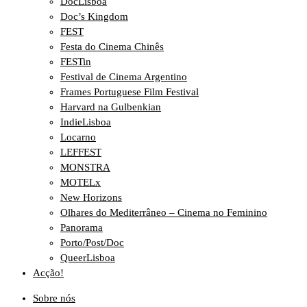
DocLisboa
Doc’s Kingdom
FEST
Festa do Cinema Chinês
FESTin
Festival de Cinema Argentino
Frames Portuguese Film Festival
Harvard na Gulbenkian
IndieLisboa
Locarno
LEFFEST
MONSTRA
MOTELx
New Horizons
Olhares do Mediterrâneo – Cinema no Feminino
Panorama
Porto/Post/Doc
QueerLisboa
Acção!
Sobre nós