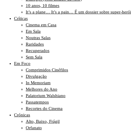
10 anos, 10 filmes
It’s a plane… It’s a pain… É um dossier sobre super-heró
Críticas
Cinema em Casa
Em Sala
Noutras Salas
Raridades
Recuperados
Sem Sala
Em Foco
Comprimidos Cinéfilos
Divulgação
In Memoriam
Melhores do Ano
Palatorium Walshiano
Passatempos
Recortes do Cinema
Crónicas
Alto, Baixo, Frágil
Orfanato