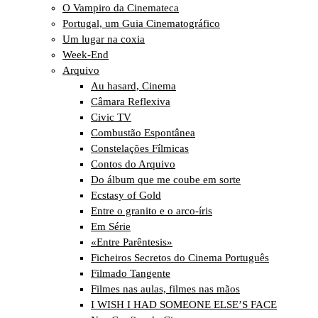
O Vampiro da Cinemateca
Portugal, um Guia Cinematográfico
Um lugar na coxia
Week-End
Arquivo
Au hasard, Cinema
Câmara Reflexiva
Civic TV
Combustão Espontânea
Constelações Fílmicas
Contos do Arquivo
Do álbum que me coube em sorte
Ecstasy of Gold
Entre o granito e o arco-íris
Em Série
«Entre Parêntesis»
Ficheiros Secretos do Cinema Português
Filmado Tangente
Filmes nas aulas, filmes nas mãos
I WISH I HAD SOMEONE ELSE’S FACE