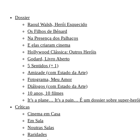
Dossier
Raoul Walsh, Herói Esquecido
Os Filhos de Bénard
Na Presença dos Palhaços
E elas criaram cinema
Hollywood Clássica: Outros Heróis
Godard, Livro Aberto
5 Sentidos (+ 1)
Amizade (com Estado da Arte)
Fotograma, Meu Amor
Diálogos (com Estado da Arte)
10 anos, 10 filmes
It’s a plane… It’s a pain… É um dossier sobre super-heró
Críticas
Cinema em Casa
Em Sala
Noutras Salas
Raridades