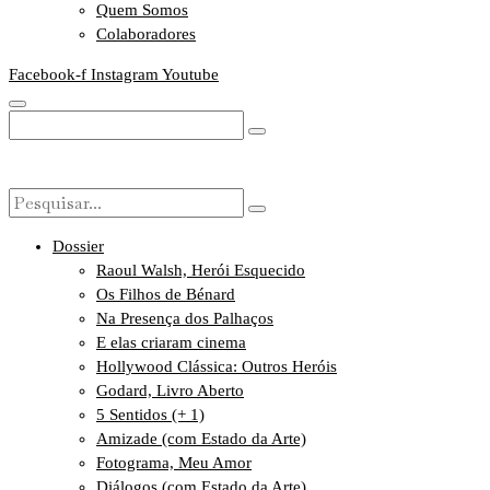
Quem Somos
Colaboradores
Facebook-f
Instagram
Youtube
Dossier
Raoul Walsh, Herói Esquecido
Os Filhos de Bénard
Na Presença dos Palhaços
E elas criaram cinema
Hollywood Clássica: Outros Heróis
Godard, Livro Aberto
5 Sentidos (+ 1)
Amizade (com Estado da Arte)
Fotograma, Meu Amor
Diálogos (com Estado da Arte)