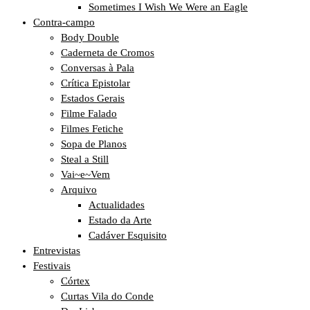
Sometimes I Wish We Were an Eagle
Contra-campo
Body Double
Caderneta de Cromos
Conversas à Pala
Crítica Epistolar
Estados Gerais
Filme Falado
Filmes Fetiche
Sopa de Planos
Steal a Still
Vai~e~Vem
Arquivo
Actualidades
Estado da Arte
Cadáver Esquisito
Entrevistas
Festivais
Córtex
Curtas Vila do Conde