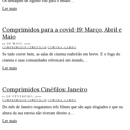
Os destaques de Agosto vão para o ensaio…
Ler mais
Comprimidos para a covid-19: Março, Abril e
Maio
29 DE MAIO, 2020
COMPRIMIDOS CINÉFILOS
·
CONTRA-CAMPO
Se tudo correr bem, as salas de cinema reabrirão em breve. E o fogo do
cinema e suas comunidades refrescará um mundo,…
Ler mais
Comprimidos Cinéfilos: Janeiro
21 DE FEVEREIRO, 2020
COMPRIMIDOS CINÉFILOS
·
CONTRA-CAMPO
Do mês de Janeiro resgatamos três filmes que são aqui elogiados e que na
altura da sua estreia não tiveram direito a…
Ler mais