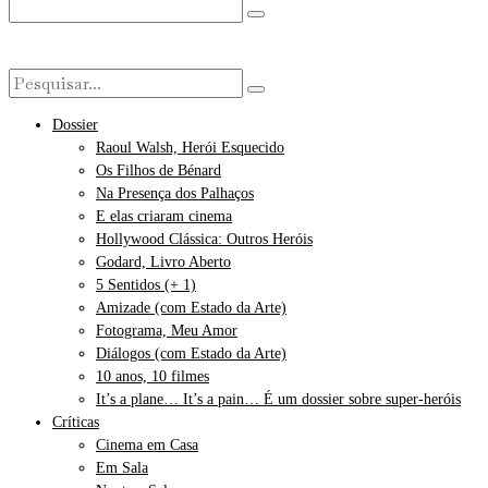
Dossier
Raoul Walsh, Herói Esquecido
Os Filhos de Bénard
Na Presença dos Palhaços
E elas criaram cinema
Hollywood Clássica: Outros Heróis
Godard, Livro Aberto
5 Sentidos (+ 1)
Amizade (com Estado da Arte)
Fotograma, Meu Amor
Diálogos (com Estado da Arte)
10 anos, 10 filmes
It’s a plane… It’s a pain… É um dossier sobre super-heróis
Críticas
Cinema em Casa
Em Sala