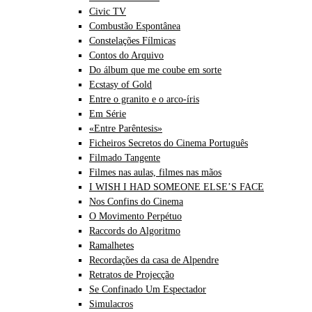
Civic TV
Combustão Espontânea
Constelações Fílmicas
Contos do Arquivo
Do álbum que me coube em sorte
Ecstasy of Gold
Entre o granito e o arco-íris
Em Série
«Entre Parêntesis»
Ficheiros Secretos do Cinema Português
Filmado Tangente
Filmes nas aulas, filmes nas mãos
I WISH I HAD SOMEONE ELSE’S FACE
Nos Confins do Cinema
O Movimento Perpétuo
Raccords do Algoritmo
Ramalhetes
Recordações da casa de Alpendre
Retratos de Projecção
Se Confinado Um Espectador
Simulacros