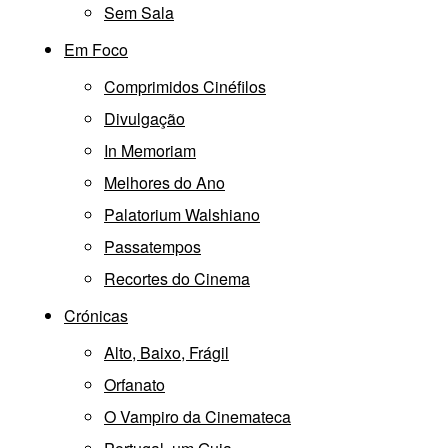
Sem Sala
Em Foco
Comprimidos Cinéfilos
Divulgação
In Memoriam
Melhores do Ano
Palatorium Walshiano
Passatempos
Recortes do Cinema
Crónicas
Alto, Baixo, Frágil
Orfanato
O Vampiro da Cinemateca