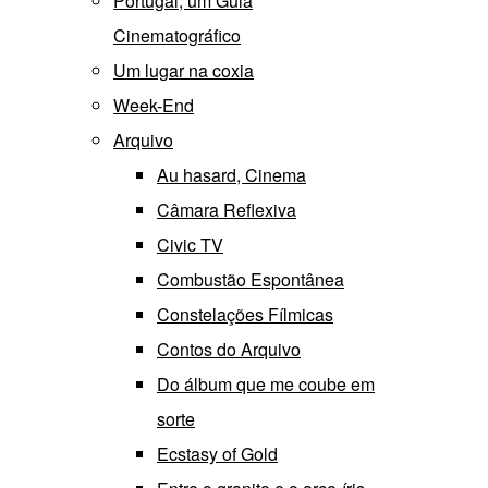
Portugal, um Guia
Cinematográfico
Um lugar na coxia
Week-End
Arquivo
Au hasard, Cinema
Câmara Reflexiva
Civic TV
Combustão Espontânea
Constelações Fílmicas
Contos do Arquivo
Do álbum que me coube em
sorte
Ecstasy of Gold