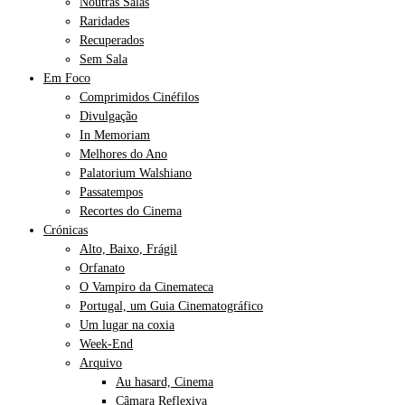
Noutras Salas
Raridades
Recuperados
Sem Sala
Em Foco
Comprimidos Cinéfilos
Divulgação
In Memoriam
Melhores do Ano
Palatorium Walshiano
Passatempos
Recortes do Cinema
Crónicas
Alto, Baixo, Frágil
Orfanato
O Vampiro da Cinemateca
Portugal, um Guia Cinematográfico
Um lugar na coxia
Week-End
Arquivo
Au hasard, Cinema
Câmara Reflexiva