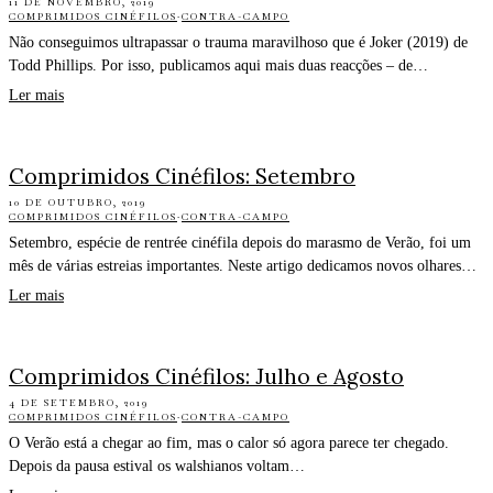
11 DE NOVEMBRO, 2019
COMPRIMIDOS CINÉFILOS
·
CONTRA-CAMPO
Não conseguimos ultrapassar o trauma maravilhoso que é Joker (2019) de
Todd Phillips. Por isso, publicamos aqui mais duas reacções – de…
Ler mais
Comprimidos Cinéfilos: Setembro
10 DE OUTUBRO, 2019
COMPRIMIDOS CINÉFILOS
·
CONTRA-CAMPO
Setembro, espécie de rentrée cinéfila depois do marasmo de Verão, foi um
mês de várias estreias importantes. Neste artigo dedicamos novos olhares…
Ler mais
Comprimidos Cinéfilos: Julho e Agosto
4 DE SETEMBRO, 2019
COMPRIMIDOS CINÉFILOS
·
CONTRA-CAMPO
O Verão está a chegar ao fim, mas o calor só agora parece ter chegado.
Depois da pausa estival os walshianos voltam…