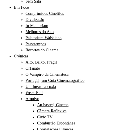
Sem Sala
Em Foco
Comprimidos Cinéfilos
Divulgação
In Memoriam
Melhores do Ano
Palatorium Walshiano
Passatempos
Recortes do Cinema
Crónicas
Alto, Baixo, Frágil
Orfanato
O Vampiro da Cinemateca
Portugal, um Guia Cinematográfico
Um lugar na coxia
Week-End
Arquivo
Au hasard, Cinema
Câmara Reflexiva
Civic TV
Combustão Espontânea
Constelações Fílmicas