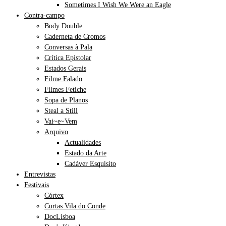
Sometimes I Wish We Were an Eagle
Contra-campo
Body Double
Caderneta de Cromos
Conversas à Pala
Crítica Epistolar
Estados Gerais
Filme Falado
Filmes Fetiche
Sopa de Planos
Steal a Still
Vai~e~Vem
Arquivo
Actualidades
Estado da Arte
Cadáver Esquisito
Entrevistas
Festivais
Córtex
Curtas Vila do Conde
DocLisboa