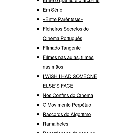
Entre o granito e o arco-íris
Em Série
«Entre Parêntesis»
Ficheiros Secretos do
Cinema Português
Filmado Tangente
Filmes nas aulas, filmes
nas mãos
I WISH I HAD SOMEONE
ELSE’S FACE
Nos Confins do Cinema
O Movimento Perpétuo
Raccords do Algoritmo
Ramalhetes