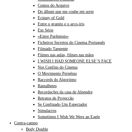
Contos do Arquivo
Do álbum que me coube em sorte
Ecstasy of Gold
Entre o granito e o arco-íris
Em Série
«Entre Parêntesis»
Ficheiros Secretos do Cinema Português
Filmado Tangente
Filmes nas aulas, filmes nas mãos
I WISH I HAD SOMEONE ELSE’S FACE
Nos Confins do Cinema
O Movimento Perpétuo
Raccords do Algoritmo
Ramalhetes
Recordações da casa de Alpendre
Retratos de Projecção
Se Confinado Um Espectador
Simulacros
Sometimes I Wish We Were an Eagle
Contra-campo
Body Double