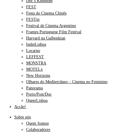
Doc’s Kingdom
FEST
Festa do Cinema Chinês
FESTin
Festival de Cinema Argentino
Frames Portuguese Film Festival
Harvard na Gulbenkian
IndieLisboa
Locarno
LEFFEST
MONSTRA
MOTELx
New Horizons
Olhares do Mediterrâneo – Cinema no Feminino
Panorama
Porto/Post/Doc
QueerLisboa
Acção!
Sobre nós
Quem Somos
Colaboradores