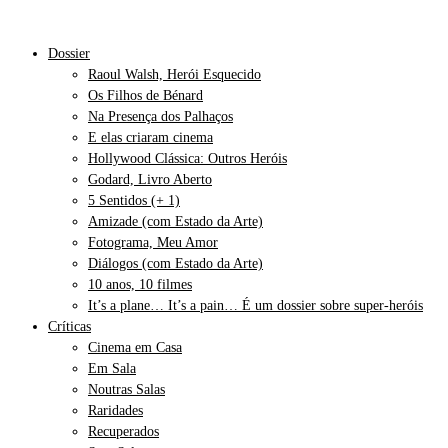
Dossier
Raoul Walsh, Herói Esquecido
Os Filhos de Bénard
Na Presença dos Palhaços
E elas criaram cinema
Hollywood Clássica: Outros Heróis
Godard, Livro Aberto
5 Sentidos (+ 1)
Amizade (com Estado da Arte)
Fotograma, Meu Amor
Diálogos (com Estado da Arte)
10 anos, 10 filmes
It’s a plane… It’s a pain… É um dossier sobre super-heróis
Críticas
Cinema em Casa
Em Sala
Noutras Salas
Raridades
Recuperados