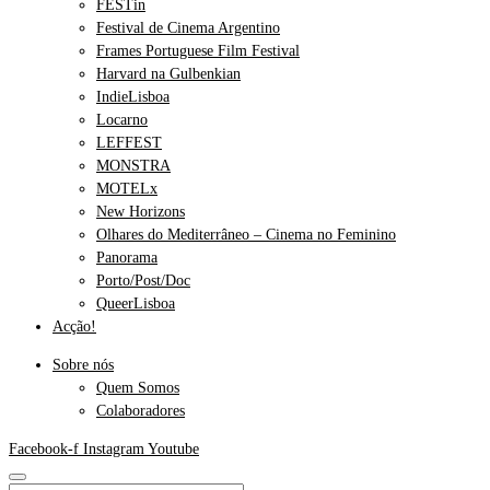
FESTin
Festival de Cinema Argentino
Frames Portuguese Film Festival
Harvard na Gulbenkian
IndieLisboa
Locarno
LEFFEST
MONSTRA
MOTELx
New Horizons
Olhares do Mediterrâneo – Cinema no Feminino
Panorama
Porto/Post/Doc
QueerLisboa
Acção!
Sobre nós
Quem Somos
Colaboradores
Facebook-f
Instagram
Youtube