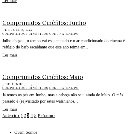
Ler mais
Comprimidos Cinéfilos: Junho
2 DE JULHO, 2019
COMPRIMIDOS CINÉFILOS
·
CONTRA-CAMPO
Julho chegou, o tempo vai esquentando e o ar condicionado do cinema é
refúgio do bafo escaldante que este ano teima em…
Ler mais
Comprimidos Cinéfilos: Maio
3 DE JUNHO, 2019
COMPRIMIDOS CINÉFILOS
·
CONTRA-CAMPO
Já temos os pés em Junho, mas a cabeça não saiu ainda de Maio. O mês
passado é (re)visitado por estes walshianos,…
Ler mais
Anterior
1
2
3
4
5
Próximo
Quem Somos