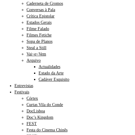
Caderneta de Cromos
Conversas à Pala
Crítica Epistolar
Estados Gerais
Filme Falado
Filmes Fetiche
Sopa de Planos
Steal a Still
Vai~e~Vem
Arquivo
Actualidades
Estado da Arte
Cadáver Esquisito
Entrevistas
Festivais
Córtex
Curtas Vila do Conde
DocLisboa
Doc’s Kingdom
FEST
Festa do Cinema Chinês