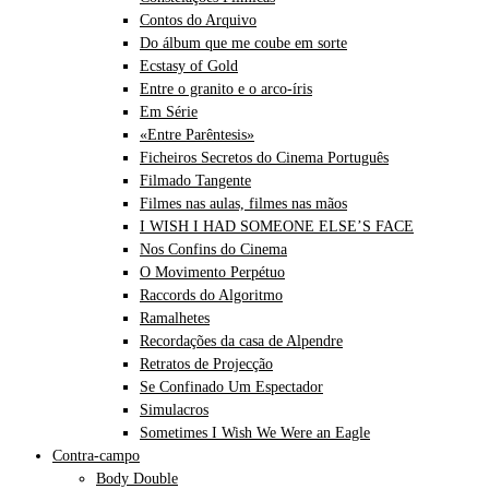
Contos do Arquivo
Do álbum que me coube em sorte
Ecstasy of Gold
Entre o granito e o arco-íris
Em Série
«Entre Parêntesis»
Ficheiros Secretos do Cinema Português
Filmado Tangente
Filmes nas aulas, filmes nas mãos
I WISH I HAD SOMEONE ELSE’S FACE
Nos Confins do Cinema
O Movimento Perpétuo
Raccords do Algoritmo
Ramalhetes
Recordações da casa de Alpendre
Retratos de Projecção
Se Confinado Um Espectador
Simulacros
Sometimes I Wish We Were an Eagle
Contra-campo
Body Double