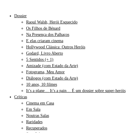
Dossier
Raoul Walsh, Herói Esquecido
Os Filhos de Bénard
Na Presença dos Palhaços
E elas criaram cinema
Hollywood Clássica: Outros Heróis
Godard, Livro Aberto
5 Sentidos (+ 1)
Amizade (com Estado da Arte)
Fotograma, Meu Amor
Diálogos (com Estado da Arte)
10 anos, 10 filmes
It’s a plane… It’s a pain… É um dossier sobre super-heróis
Críticas
Cinema em Casa
Em Sala
Noutras Salas
Raridades
Recuperados