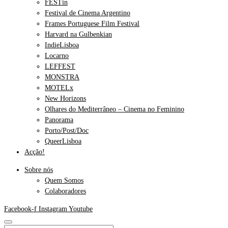
FESTin
Festival de Cinema Argentino
Frames Portuguese Film Festival
Harvard na Gulbenkian
IndieLisboa
Locarno
LEFFEST
MONSTRA
MOTELx
New Horizons
Olhares do Mediterrâneo – Cinema no Feminino
Panorama
Porto/Post/Doc
QueerLisboa
Acção!
Sobre nós
Quem Somos
Colaboradores
Facebook-f
Instagram
Youtube