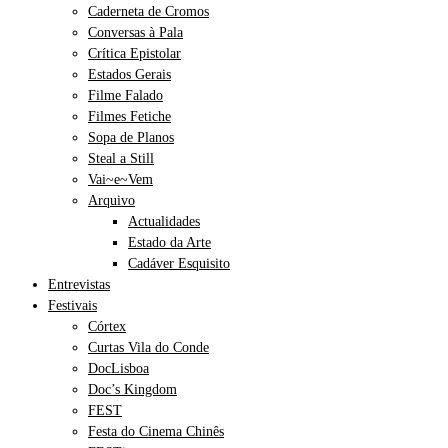
Caderneta de Cromos
Conversas à Pala
Crítica Epistolar
Estados Gerais
Filme Falado
Filmes Fetiche
Sopa de Planos
Steal a Still
Vai~e~Vem
Arquivo
Actualidades
Estado da Arte
Cadáver Esquisito
Entrevistas
Festivais
Córtex
Curtas Vila do Conde
DocLisboa
Doc’s Kingdom
FEST
Festa do Cinema Chinês