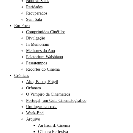
Noutras Salas
Raridades
Recuperados
Sem Sala
Em Foco
Comprimidos Cinéfilos
Divulgação
In Memoriam
Melhores do Ano
Palatorium Walshiano
Passatempos
Recortes do Cinema
Crónicas
Alto, Baixo, Frágil
Orfanato
O Vampiro da Cinemateca
Portugal, um Guia Cinematográfico
Um lugar na coxia
Week-End
Arquivo
Au hasard, Cinema
Câmara Reflexiva