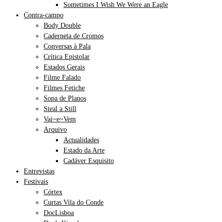
Sometimes I Wish We Were an Eagle
Contra-campo
Body Double
Caderneta de Cromos
Conversas à Pala
Crítica Epistolar
Estados Gerais
Filme Falado
Filmes Fetiche
Sopa de Planos
Steal a Still
Vai~e~Vem
Arquivo
Actualidades
Estado da Arte
Cadáver Esquisito
Entrevistas
Festivais
Córtex
Curtas Vila do Conde
DocLisboa