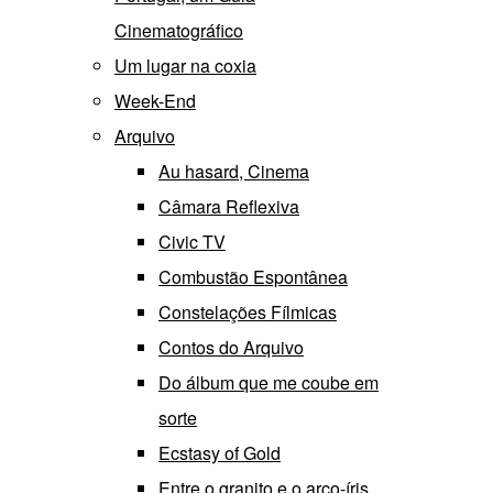
Cinematográfico
Um lugar na coxia
Week-End
Arquivo
Au hasard, Cinema
Câmara Reflexiva
Civic TV
Combustão Espontânea
Constelações Fílmicas
Contos do Arquivo
Do álbum que me coube em
sorte
Ecstasy of Gold
Entre o granito e o arco-íris