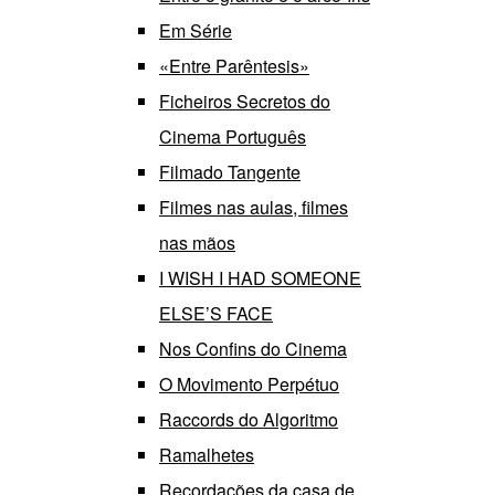
Em Série
«Entre Parêntesis»
Ficheiros Secretos do
Cinema Português
Filmado Tangente
Filmes nas aulas, filmes
nas mãos
I WISH I HAD SOMEONE
ELSE’S FACE
Nos Confins do Cinema
O Movimento Perpétuo
Raccords do Algoritmo
Ramalhetes
Recordações da casa de