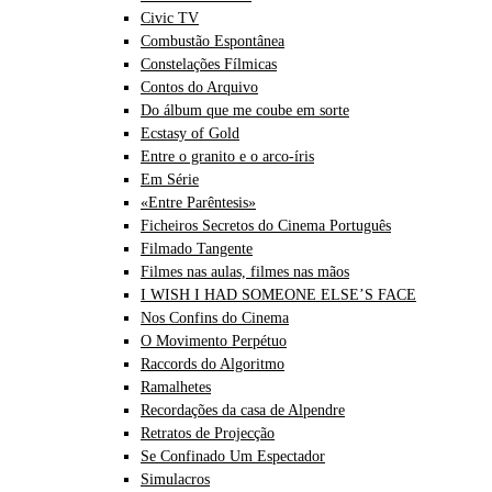
Civic TV
Combustão Espontânea
Constelações Fílmicas
Contos do Arquivo
Do álbum que me coube em sorte
Ecstasy of Gold
Entre o granito e o arco-íris
Em Série
«Entre Parêntesis»
Ficheiros Secretos do Cinema Português
Filmado Tangente
Filmes nas aulas, filmes nas mãos
I WISH I HAD SOMEONE ELSE’S FACE
Nos Confins do Cinema
O Movimento Perpétuo
Raccords do Algoritmo
Ramalhetes
Recordações da casa de Alpendre
Retratos de Projecção
Se Confinado Um Espectador
Simulacros