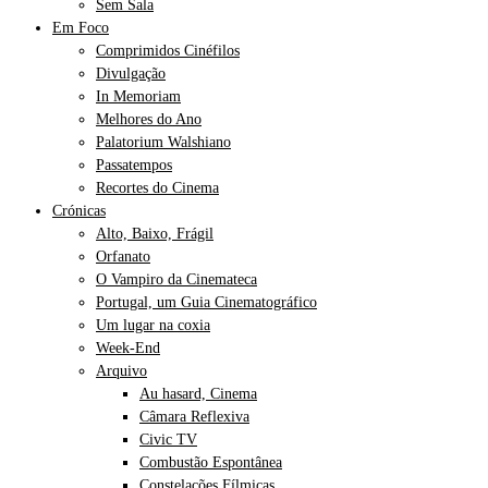
Sem Sala
Em Foco
Comprimidos Cinéfilos
Divulgação
In Memoriam
Melhores do Ano
Palatorium Walshiano
Passatempos
Recortes do Cinema
Crónicas
Alto, Baixo, Frágil
Orfanato
O Vampiro da Cinemateca
Portugal, um Guia Cinematográfico
Um lugar na coxia
Week-End
Arquivo
Au hasard, Cinema
Câmara Reflexiva
Civic TV
Combustão Espontânea
Constelações Fílmicas