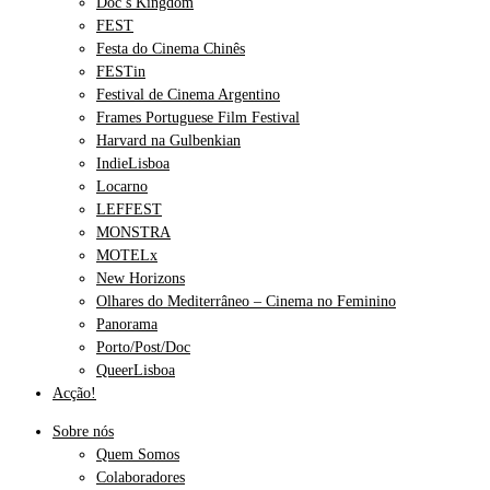
Doc’s Kingdom
FEST
Festa do Cinema Chinês
FESTin
Festival de Cinema Argentino
Frames Portuguese Film Festival
Harvard na Gulbenkian
IndieLisboa
Locarno
LEFFEST
MONSTRA
MOTELx
New Horizons
Olhares do Mediterrâneo – Cinema no Feminino
Panorama
Porto/Post/Doc
QueerLisboa
Acção!
Sobre nós
Quem Somos
Colaboradores