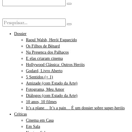
Dossier
Raoul Walsh, Herói Esquecido
Os Filhos de Bénard
Na Presença dos Palhaços
E elas criaram cinema
Hollywood Clássica: Outros Heróis
Godard, Livro Aberto
5 Sentidos (+ 1)
Amizade (com Estado da Arte)
Fotograma, Meu Amor
Diálogos (com Estado da Arte)
10 anos, 10 filmes
It’s a plane… It’s a pain… É um dossier sobre super-heróis
Críticas
Cinema em Casa
Em Sala