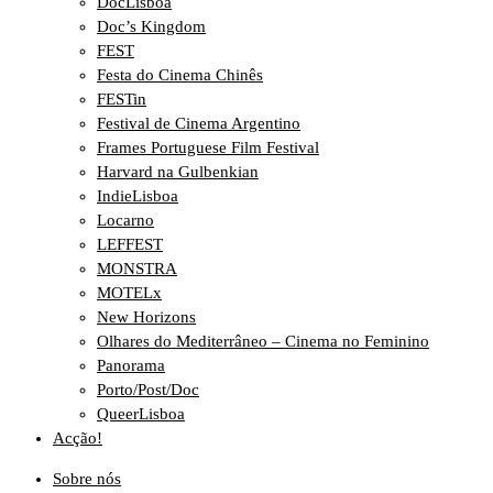
DocLisboa
Doc’s Kingdom
FEST
Festa do Cinema Chinês
FESTin
Festival de Cinema Argentino
Frames Portuguese Film Festival
Harvard na Gulbenkian
IndieLisboa
Locarno
LEFFEST
MONSTRA
MOTELx
New Horizons
Olhares do Mediterrâneo – Cinema no Feminino
Panorama
Porto/Post/Doc
QueerLisboa
Acção!
Sobre nós