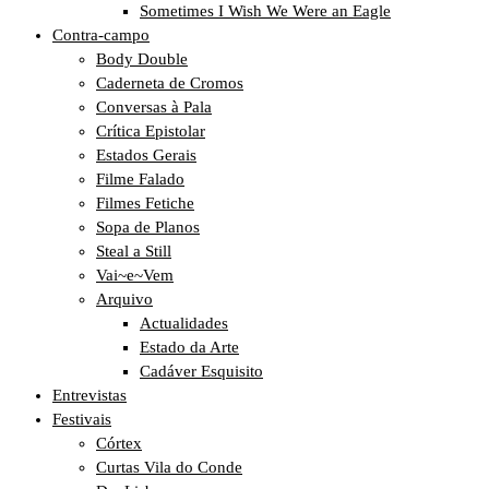
Sometimes I Wish We Were an Eagle
Contra-campo
Body Double
Caderneta de Cromos
Conversas à Pala
Crítica Epistolar
Estados Gerais
Filme Falado
Filmes Fetiche
Sopa de Planos
Steal a Still
Vai~e~Vem
Arquivo
Actualidades
Estado da Arte
Cadáver Esquisito
Entrevistas
Festivais
Córtex
Curtas Vila do Conde