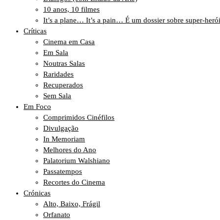
10 anos, 10 filmes
It’s a plane… It’s a pain… É um dossier sobre super-heró
Críticas
Cinema em Casa
Em Sala
Noutras Salas
Raridades
Recuperados
Sem Sala
Em Foco
Comprimidos Cinéfilos
Divulgação
In Memoriam
Melhores do Ano
Palatorium Walshiano
Passatempos
Recortes do Cinema
Crónicas
Alto, Baixo, Frágil
Orfanato