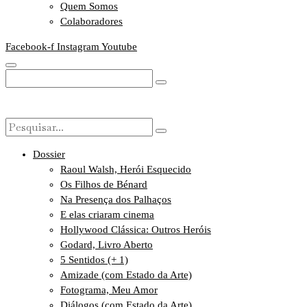
Quem Somos
Colaboradores
Facebook-f
Instagram
Youtube
Dossier
Raoul Walsh, Herói Esquecido
Os Filhos de Bénard
Na Presença dos Palhaços
E elas criaram cinema
Hollywood Clássica: Outros Heróis
Godard, Livro Aberto
5 Sentidos (+ 1)
Amizade (com Estado da Arte)
Fotograma, Meu Amor
Diálogos (com Estado da Arte)