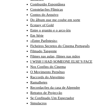
Combustão Espontânea
Constelações Fílmicas
Contos do Arquivo
Do álbum que me coube em sorte
Ecstasy of Gold
Entre o granito e o arco-íris
Em Série
«Entre Parêntesis»
Ficheiros Secretos do Cinema Português
Filmado Tangente
Filmes nas aulas, filmes nas mãos
I WISH I HAD SOMEONE ELSE’S FACE
Nos Confins do Cinema
O Movimento Perpétuo
Raccords do Algoritmo
Ramalhetes
Recordações da casa de Alpendre
Retratos de Projecção
Se Confinado Um Espectador
Simulacros