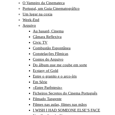
O Vampiro da Cinemateca
Portugal, um Guia Cinematográfico
Um lugar na coxia
Week-End
Arquivo
Au hasard, Cinema
Câmara Reflexiva
Civic TV
Combustão Espontânea
Constelações Fílmicas
Contos do Arquivo
Do álbum que me coube em sorte
Ecstasy of Gold
Entre o granito e o arco-íris
Em Série
«Entre Parêntesis»
Ficheiros Secretos do Cinema Português
Filmado Tangente
Filmes nas aulas, filmes nas mãos
I WISH I HAD SOMEONE ELSE’S FACE