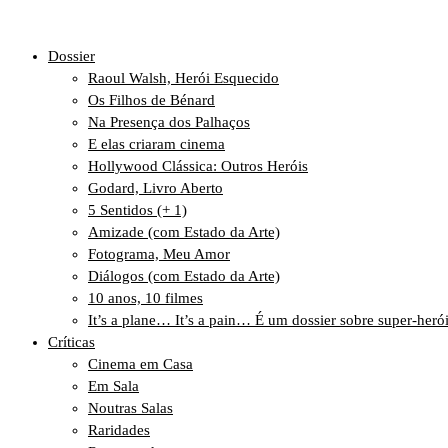
Dossier
Raoul Walsh, Herói Esquecido
Os Filhos de Bénard
Na Presença dos Palhaços
E elas criaram cinema
Hollywood Clássica: Outros Heróis
Godard, Livro Aberto
5 Sentidos (+ 1)
Amizade (com Estado da Arte)
Fotograma, Meu Amor
Diálogos (com Estado da Arte)
10 anos, 10 filmes
It’s a plane… It’s a pain… É um dossier sobre super-heró
Críticas
Cinema em Casa
Em Sala
Noutras Salas
Raridades