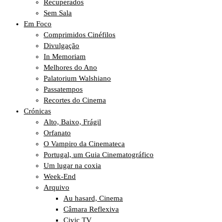
Recuperados
Sem Sala
Em Foco
Comprimidos Cinéfilos
Divulgação
In Memoriam
Melhores do Ano
Palatorium Walshiano
Passatempos
Recortes do Cinema
Crónicas
Alto, Baixo, Frágil
Orfanato
O Vampiro da Cinemateca
Portugal, um Guia Cinematográfico
Um lugar na coxia
Week-End
Arquivo
Au hasard, Cinema
Câmara Reflexiva
Civic TV