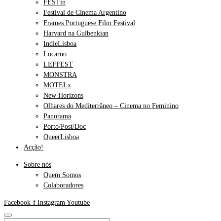
FESTin
Festival de Cinema Argentino
Frames Portuguese Film Festival
Harvard na Gulbenkian
IndieLisboa
Locarno
LEFFEST
MONSTRA
MOTELx
New Horizons
Olhares do Mediterrâneo – Cinema no Feminino
Panorama
Porto/Post/Doc
QueerLisboa
Acção!
Sobre nós
Quem Somos
Colaboradores
Facebook-f
Instagram
Youtube