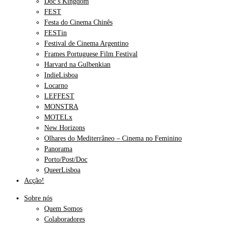
Doc’s Kingdom
FEST
Festa do Cinema Chinês
FESTin
Festival de Cinema Argentino
Frames Portuguese Film Festival
Harvard na Gulbenkian
IndieLisboa
Locarno
LEFFEST
MONSTRA
MOTELx
New Horizons
Olhares do Mediterrâneo – Cinema no Feminino
Panorama
Porto/Post/Doc
QueerLisboa
Acção!
Sobre nós
Quem Somos
Colaboradores