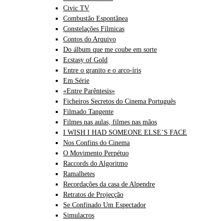
Civic TV
Combustão Espontânea
Constelações Fílmicas
Contos do Arquivo
Do álbum que me coube em sorte
Ecstasy of Gold
Entre o granito e o arco-íris
Em Série
«Entre Parêntesis»
Ficheiros Secretos do Cinema Português
Filmado Tangente
Filmes nas aulas, filmes nas mãos
I WISH I HAD SOMEONE ELSE’S FACE
Nos Confins do Cinema
O Movimento Perpétuo
Raccords do Algoritmo
Ramalhetes
Recordações da casa de Alpendre
Retratos de Projecção
Se Confinado Um Espectador
Simulacros