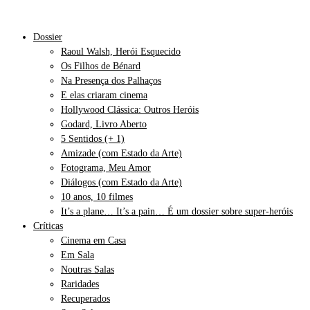
Dossier
Raoul Walsh, Herói Esquecido
Os Filhos de Bénard
Na Presença dos Palhaços
E elas criaram cinema
Hollywood Clássica: Outros Heróis
Godard, Livro Aberto
5 Sentidos (+ 1)
Amizade (com Estado da Arte)
Fotograma, Meu Amor
Diálogos (com Estado da Arte)
10 anos, 10 filmes
It’s a plane… It’s a pain… É um dossier sobre super-heróis
Críticas
Cinema em Casa
Em Sala
Noutras Salas
Raridades
Recuperados