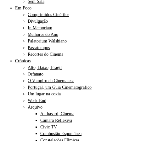
Sem Sala
Em Foco
Comprimidos Cinéfilos
Divulgação
In Memoriam
Melhores do Ano
Palatorium Walshiano
Passatempos
Recortes do Cinema
Crónicas
Alto, Baixo, Frágil
Orfanato
O Vampiro da Cinemateca
Portugal, um Guia Cinematográfico
Um lugar na coxia
Week-End
Arquivo
Au hasard, Cinema
Câmara Reflexiva
Civic TV
Combustão Espontânea
Constelações Fílmicas