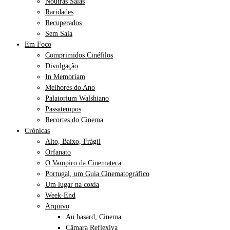
Noutras Salas
Raridades
Recuperados
Sem Sala
Em Foco
Comprimidos Cinéfilos
Divulgação
In Memoriam
Melhores do Ano
Palatorium Walshiano
Passatempos
Recortes do Cinema
Crónicas
Alto, Baixo, Frágil
Orfanato
O Vampiro da Cinemateca
Portugal, um Guia Cinematográfico
Um lugar na coxia
Week-End
Arquivo
Au hasard, Cinema
Câmara Reflexiva