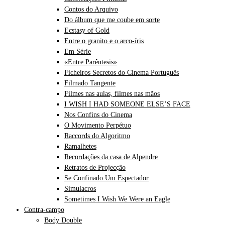
Contos do Arquivo
Do álbum que me coube em sorte
Ecstasy of Gold
Entre o granito e o arco-íris
Em Série
«Entre Parêntesis»
Ficheiros Secretos do Cinema Português
Filmado Tangente
Filmes nas aulas, filmes nas mãos
I WISH I HAD SOMEONE ELSE’S FACE
Nos Confins do Cinema
O Movimento Perpétuo
Raccords do Algoritmo
Ramalhetes
Recordações da casa de Alpendre
Retratos de Projecção
Se Confinado Um Espectador
Simulacros
Sometimes I Wish We Were an Eagle
Contra-campo
Body Double