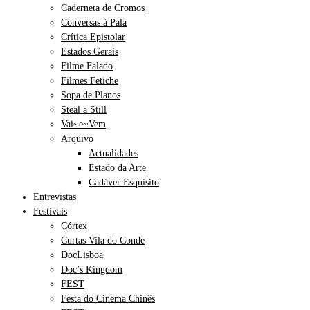
Caderneta de Cromos
Conversas à Pala
Crítica Epistolar
Estados Gerais
Filme Falado
Filmes Fetiche
Sopa de Planos
Steal a Still
Vai~e~Vem
Arquivo
Actualidades
Estado da Arte
Cadáver Esquisito
Entrevistas
Festivais
Córtex
Curtas Vila do Conde
DocLisboa
Doc’s Kingdom
FEST
Festa do Cinema Chinês