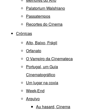
Melhores do Ano
Palatorium Walshiano
Passatempos
Recortes do Cinema
Crónicas
Alto, Baixo, Frágil
Orfanato
O Vampiro da Cinemateca
Portugal, um Guia
Cinematográfico
Um lugar na coxia
Week-End
Arquivo
Au hasard, Cinema