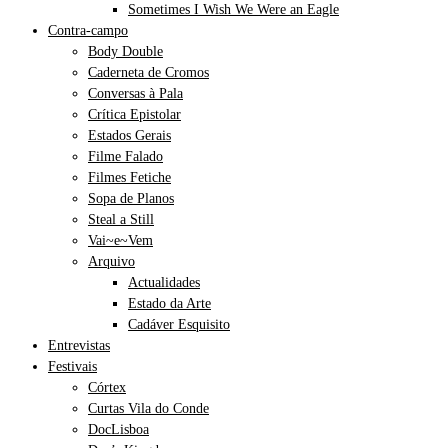
Sometimes I Wish We Were an Eagle
Contra-campo
Body Double
Caderneta de Cromos
Conversas à Pala
Crítica Epistolar
Estados Gerais
Filme Falado
Filmes Fetiche
Sopa de Planos
Steal a Still
Vai~e~Vem
Arquivo
Actualidades
Estado da Arte
Cadáver Esquisito
Entrevistas
Festivais
Córtex
Curtas Vila do Conde
DocLisboa