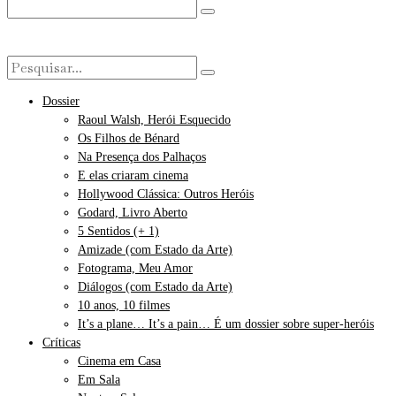
Dossier
Raoul Walsh, Herói Esquecido
Os Filhos de Bénard
Na Presença dos Palhaços
E elas criaram cinema
Hollywood Clássica: Outros Heróis
Godard, Livro Aberto
5 Sentidos (+ 1)
Amizade (com Estado da Arte)
Fotograma, Meu Amor
Diálogos (com Estado da Arte)
10 anos, 10 filmes
It’s a plane… It’s a pain… É um dossier sobre super-heróis
Críticas
Cinema em Casa
Em Sala