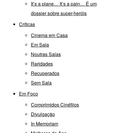
It’s a plane… It’s a pain… É um
dossier sobre super-heróis
Críticas
Cinema em Casa
Em Sala
Noutras Salas
Raridades
Recuperados
Sem Sala
Em Foco
Comprimidos Cinéfilos
Divulgação
In Memoriam