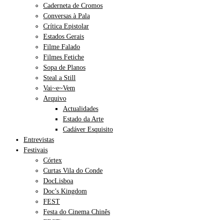
Caderneta de Cromos
Conversas à Pala
Crítica Epistolar
Estados Gerais
Filme Falado
Filmes Fetiche
Sopa de Planos
Steal a Still
Vai~e~Vem
Arquivo
Actualidades
Estado da Arte
Cadáver Esquisito
Entrevistas
Festivais
Córtex
Curtas Vila do Conde
DocLisboa
Doc’s Kingdom
FEST
Festa do Cinema Chinês