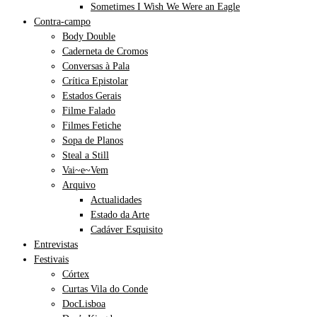
Sometimes I Wish We Were an Eagle
Contra-campo
Body Double
Caderneta de Cromos
Conversas à Pala
Crítica Epistolar
Estados Gerais
Filme Falado
Filmes Fetiche
Sopa de Planos
Steal a Still
Vai~e~Vem
Arquivo
Actualidades
Estado da Arte
Cadáver Esquisito
Entrevistas
Festivais
Córtex
Curtas Vila do Conde
DocLisboa