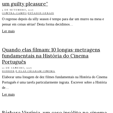
um guilty pleasure”
5 DE SETEMBRO, 2017
CONTRA-CAMPO
·
ESTADOS GERAIS
O regresso depois da silly season é tempo para dar um murro na mesa e
pensar em coisas sérias! Desta forma decidimos…
Ler mais
Quando elas filmam: 10 longas-metragens
fundamentais na História do Cinema
Português
10 DE JANEIRO, 2017
DOSSIER
·
E ELAS CRIARAM CINEMA
Elaborar uma listagem de dez filmes fundamentais na História do Cinema
Português é uma tarefa particularmente ingrata. Escrever sobre a História
de…
Ler mais
Bárbara Virgínia, um caso insólito no cinema