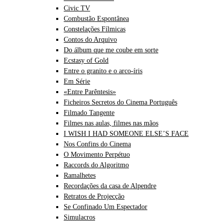
Civic TV
Combustão Espontânea
Constelações Fílmicas
Contos do Arquivo
Do álbum que me coube em sorte
Ecstasy of Gold
Entre o granito e o arco-íris
Em Série
«Entre Parêntesis»
Ficheiros Secretos do Cinema Português
Filmado Tangente
Filmes nas aulas, filmes nas mãos
I WISH I HAD SOMEONE ELSE’S FACE
Nos Confins do Cinema
O Movimento Perpétuo
Raccords do Algoritmo
Ramalhetes
Recordações da casa de Alpendre
Retratos de Projecção
Se Confinado Um Espectador
Simulacros