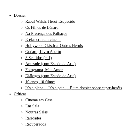
Dossier
Raoul Walsh, Herói Esquecido
Os Filhos de Bénard
Na Presença dos Palhaços
E elas criaram cinema
Hollywood Clássica: Outros Heróis
Godard, Livro Aberto
5 Sentidos (+ 1)
Amizade (com Estado da Arte)
Fotograma, Meu Amor
Diálogos (com Estado da Arte)
10 anos, 10 filmes
It’s a plane… It’s a pain… É um dossier sobre super-heróis
Críticas
Cinema em Casa
Em Sala
Noutras Salas
Raridades
Recuperados