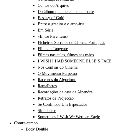
Contos do Arquivo
Do álbum que me coube em sorte
Ecstasy of Gold
Entre o granito e o arco-íris
Em Série
«Entre Parêntesis»
Ficheiros Secretos do Cinema Português
Filmado Tangente
Filmes nas aulas, filmes nas mãos
I WISH I HAD SOMEONE ELSE’S FACE
Nos Confins do Cinema
O Movimento Perpétuo
Raccords do Algoritmo
Ramalhetes
Recordações da casa de Alpendre
Retratos de Projecção
Se Confinado Um Espectador
Simulacros
Sometimes I Wish We Were an Eagle
Contra-campo
Body Double