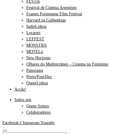
FESTin
Festival de Cinema Argentino
Frames Portuguese Film Festival
Harvard na Gulbenkian
IndieLisboa
Locarno
LEFFEST
MONSTRA
MOTELx
New Horizons
Olhares do Mediterrâneo – Cinema no Feminino
Panorama
Porto/Post/Doc
QueerLisboa
Acção!
Sobre nós
Quem Somos
Colaboradores
Facebook-f
Instagram
Youtube