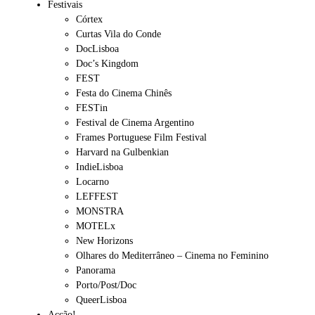
Festivais
Córtex
Curtas Vila do Conde
DocLisboa
Doc’s Kingdom
FEST
Festa do Cinema Chinês
FESTin
Festival de Cinema Argentino
Frames Portuguese Film Festival
Harvard na Gulbenkian
IndieLisboa
Locarno
LEFFEST
MONSTRA
MOTELx
New Horizons
Olhares do Mediterrâneo – Cinema no Feminino
Panorama
Porto/Post/Doc
QueerLisboa
Acção!