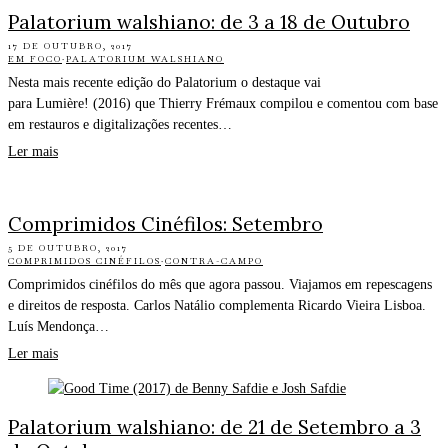
Palatorium walshiano: de 3 a 18 de Outubro
17 DE OUTUBRO, 2017
EM FOCO
·
PALATORIUM WALSHIANO
Nesta mais recente edição do Palatorium o destaque vai
para Lumière! (2016) que Thierry Frémaux compilou e comentou com base
em restauros e digitalizações recentes…
Ler mais
Comprimidos Cinéfilos: Setembro
5 DE OUTUBRO, 2017
COMPRIMIDOS CINÉFILOS
·
CONTRA-CAMPO
Comprimidos cinéfilos do mês que agora passou. Viajamos em repescagens
e direitos de resposta. Carlos Natálio complementa Ricardo Vieira Lisboa.
Luís Mendonça…
Ler mais
Palatorium walshiano: de 21 de Setembro a 3