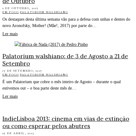
de Outubro
2 DE OUTUBRO, 2017
EM FOCO
·
PALATORIUM WALSHIANO
Os destaques desta última semana vão para a defesa com unhas e dentes do
novo Aronofsky, Mother! (Mãe!, 2017) por parte do…
Ler mais
Palatorium walshiano: de 3 de Agosto a 21 de
Setembro
17 DE SETEMBRO, 2017
EM FOCO
·
PALATORIUM WALSHIANO
É um Palatorium que cobre o mês inteiro de Agosto – durante o qual
estivemos out – e boa parte deste mês de…
Ler mais
IndieLisboa 2013: cinema em vias de extinção
ou como esperar pelos abutres
27 DE ABRIL, 2013