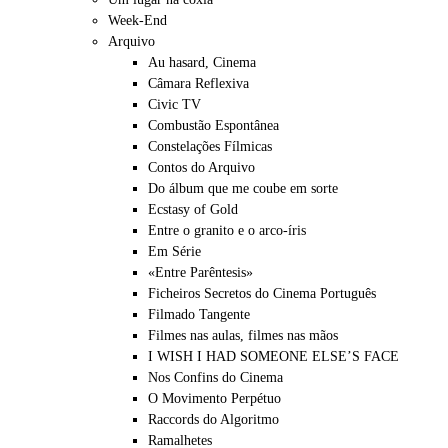
Week-End
Arquivo
Au hasard, Cinema
Câmara Reflexiva
Civic TV
Combustão Espontânea
Constelações Fílmicas
Contos do Arquivo
Do álbum que me coube em sorte
Ecstasy of Gold
Entre o granito e o arco-íris
Em Série
«Entre Parêntesis»
Ficheiros Secretos do Cinema Português
Filmado Tangente
Filmes nas aulas, filmes nas mãos
I WISH I HAD SOMEONE ELSE’S FACE
Nos Confins do Cinema
O Movimento Perpétuo
Raccords do Algoritmo
Ramalhetes