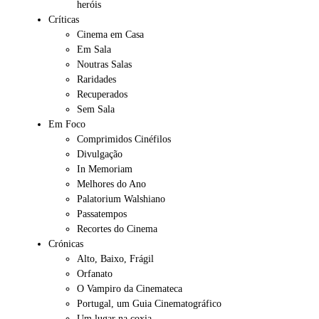
heróis
Críticas
Cinema em Casa
Em Sala
Noutras Salas
Raridades
Recuperados
Sem Sala
Em Foco
Comprimidos Cinéfilos
Divulgação
In Memoriam
Melhores do Ano
Palatorium Walshiano
Passatempos
Recortes do Cinema
Crónicas
Alto, Baixo, Frágil
Orfanato
O Vampiro da Cinemateca
Portugal, um Guia Cinematográfico
Um lugar na coxia