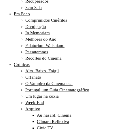
Recuperados
Sem Sala
Em Foco
Comprimidos Cinéfilos
Divulgação
In Memoriam
Melhores do Ano
Palatorium Walshiano
Passatempos
Recortes do Cinema
Crónicas
Alto, Baixo, Frágil
Orfanato
O Vampiro da Cinemateca
Portugal, um Guia Cinematográfico
Um lugar na coxia
Week-End
Arquivo
Au hasard, Cinema
Câmara Reflexiva
Civic TV