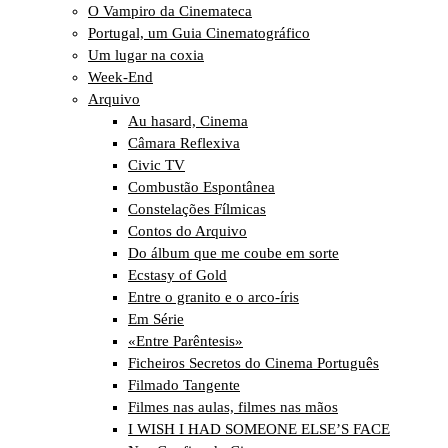
O Vampiro da Cinemateca
Portugal, um Guia Cinematográfico
Um lugar na coxia
Week-End
Arquivo
Au hasard, Cinema
Câmara Reflexiva
Civic TV
Combustão Espontânea
Constelações Fílmicas
Contos do Arquivo
Do álbum que me coube em sorte
Ecstasy of Gold
Entre o granito e o arco-íris
Em Série
«Entre Parêntesis»
Ficheiros Secretos do Cinema Português
Filmado Tangente
Filmes nas aulas, filmes nas mãos
I WISH I HAD SOMEONE ELSE’S FACE