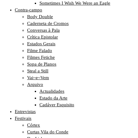
Sometimes I Wish We Were an Eagle
Contra-campo
Body Double
Caderneta de Cromos
Conversas à Pala
Crítica Epistolar
Estados Gerais
Filme Falado
Filmes Fetiche
Sopa de Planos
Steal a Still
Vai~e~Vem
Arquivo
Actualidades
Estado da Arte
Cadáver Esquisito
Entrevistas
Festivais
Córtex
Curtas Vila do Conde