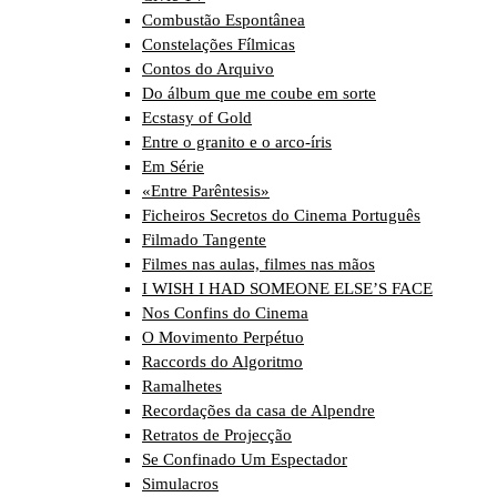
Combustão Espontânea
Constelações Fílmicas
Contos do Arquivo
Do álbum que me coube em sorte
Ecstasy of Gold
Entre o granito e o arco-íris
Em Série
«Entre Parêntesis»
Ficheiros Secretos do Cinema Português
Filmado Tangente
Filmes nas aulas, filmes nas mãos
I WISH I HAD SOMEONE ELSE’S FACE
Nos Confins do Cinema
O Movimento Perpétuo
Raccords do Algoritmo
Ramalhetes
Recordações da casa de Alpendre
Retratos de Projecção
Se Confinado Um Espectador
Simulacros