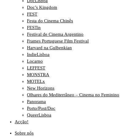
DocLisboa
Doc’s Kingdom
FEST
Festa do Cinema Chinês
FESTin
Festival de Cinema Argentino
Frames Portuguese Film Festival
Harvard na Gulbenkian
IndieLisboa
Locarno
LEFFEST
MONSTRA
MOTELx
New Horizons
Olhares do Mediterrâneo – Cinema no Feminino
Panorama
Porto/Post/Doc
QueerLisboa
Acção!
Sobre nós