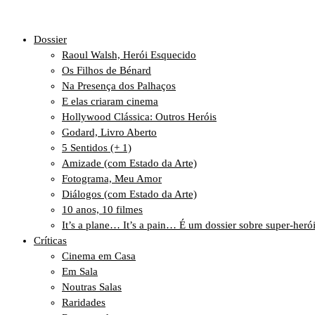
Dossier
Raoul Walsh, Herói Esquecido
Os Filhos de Bénard
Na Presença dos Palhaços
E elas criaram cinema
Hollywood Clássica: Outros Heróis
Godard, Livro Aberto
5 Sentidos (+ 1)
Amizade (com Estado da Arte)
Fotograma, Meu Amor
Diálogos (com Estado da Arte)
10 anos, 10 filmes
It’s a plane… It’s a pain… É um dossier sobre super-heró
Críticas
Cinema em Casa
Em Sala
Noutras Salas
Raridades