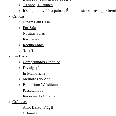
10 anos, 10 filmes
It’s a plane… It’s a pain… É um dossier sobre super-heró
Críticas
Cinema em Casa
Em Sala
Noutras Salas
Raridades
Recuperados
Sem Sala
Em Foco
Comprimidos Cinéfilos
Divulgação
In Memoriam
Melhores do Ano
Palatorium Walshiano
Passatempos
Recortes do Cinema
Crónicas
Alto, Baixo, Frágil
Orfanato