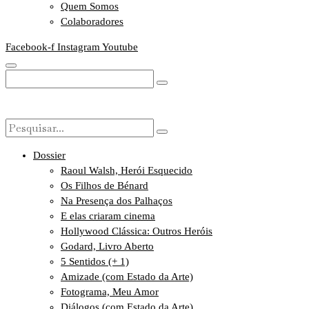
Quem Somos
Colaboradores
Facebook-f
Instagram
Youtube
Dossier
Raoul Walsh, Herói Esquecido
Os Filhos de Bénard
Na Presença dos Palhaços
E elas criaram cinema
Hollywood Clássica: Outros Heróis
Godard, Livro Aberto
5 Sentidos (+ 1)
Amizade (com Estado da Arte)
Fotograma, Meu Amor
Diálogos (com Estado da Arte)