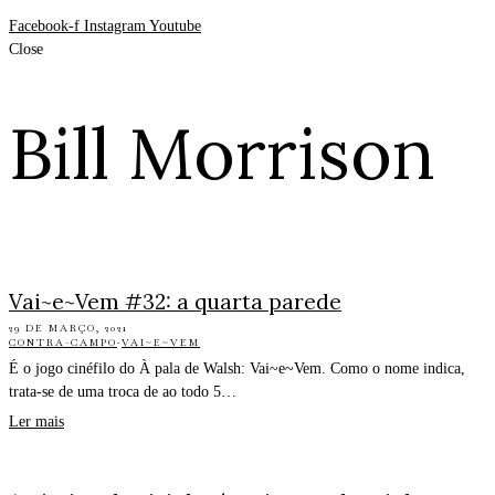
Facebook-f
Instagram
Youtube
Close
Bill Morrison
Vai~e~Vem #32: a quarta parede
29 DE MARÇO, 2021
CONTRA-CAMPO
·
VAI~E~VEM
É o jogo cinéfilo do À pala de Walsh: Vai~e~Vem. Como o nome indica,
trata-se de uma troca de ao todo 5…
Ler mais