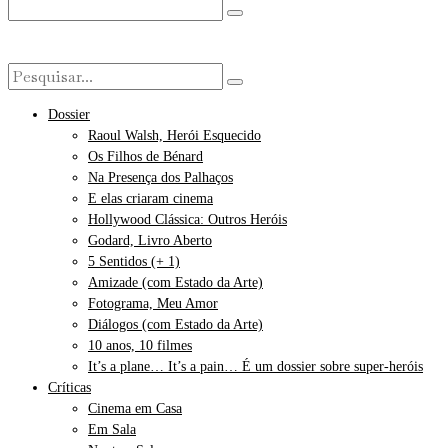
Dossier
Raoul Walsh, Herói Esquecido
Os Filhos de Bénard
Na Presença dos Palhaços
E elas criaram cinema
Hollywood Clássica: Outros Heróis
Godard, Livro Aberto
5 Sentidos (+ 1)
Amizade (com Estado da Arte)
Fotograma, Meu Amor
Diálogos (com Estado da Arte)
10 anos, 10 filmes
It’s a plane… It’s a pain… É um dossier sobre super-heróis
Críticas
Cinema em Casa
Em Sala