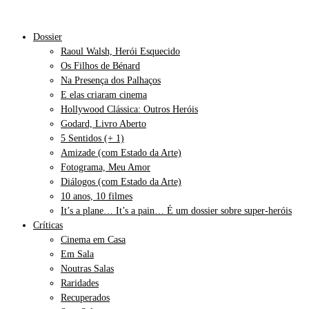
Dossier
Raoul Walsh, Herói Esquecido
Os Filhos de Bénard
Na Presença dos Palhaços
E elas criaram cinema
Hollywood Clássica: Outros Heróis
Godard, Livro Aberto
5 Sentidos (+ 1)
Amizade (com Estado da Arte)
Fotograma, Meu Amor
Diálogos (com Estado da Arte)
10 anos, 10 filmes
It’s a plane… It’s a pain… É um dossier sobre super-heróis
Críticas
Cinema em Casa
Em Sala
Noutras Salas
Raridades
Recuperados