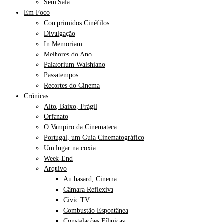
Sem Sala
Em Foco
Comprimidos Cinéfilos
Divulgação
In Memoriam
Melhores do Ano
Palatorium Walshiano
Passatempos
Recortes do Cinema
Crónicas
Alto, Baixo, Frágil
Orfanato
O Vampiro da Cinemateca
Portugal, um Guia Cinematográfico
Um lugar na coxia
Week-End
Arquivo
Au hasard, Cinema
Câmara Reflexiva
Civic TV
Combustão Espontânea
Constelações Fílmicas