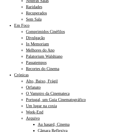
Noutras Salas
Raridades
Recuperados
Sem Sala
Em Foco
Comprimidos Cinéfilos
Divulgação
In Memoriam
Melhores do Ano
Palatorium Walshiano
Passatempos
Recortes do Cinema
Crónicas
Alto, Baixo, Frágil
Orfanato
O Vampiro da Cinemateca
Portugal, um Guia Cinematográfico
Um lugar na coxia
Week-End
Arquivo
Au hasard, Cinema
Câmara Reflexiva