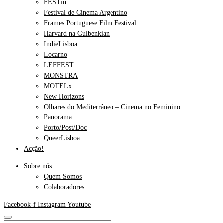
FESTin
Festival de Cinema Argentino
Frames Portuguese Film Festival
Harvard na Gulbenkian
IndieLisboa
Locarno
LEFFEST
MONSTRA
MOTELx
New Horizons
Olhares do Mediterrâneo – Cinema no Feminino
Panorama
Porto/Post/Doc
QueerLisboa
Acção!
Sobre nós
Quem Somos
Colaboradores
Facebook-f
Instagram
Youtube