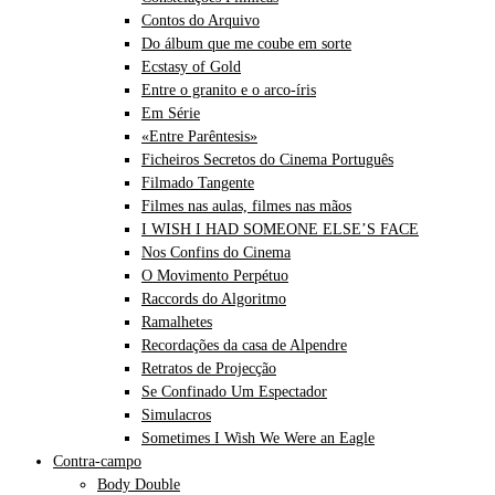
Contos do Arquivo
Do álbum que me coube em sorte
Ecstasy of Gold
Entre o granito e o arco-íris
Em Série
«Entre Parêntesis»
Ficheiros Secretos do Cinema Português
Filmado Tangente
Filmes nas aulas, filmes nas mãos
I WISH I HAD SOMEONE ELSE’S FACE
Nos Confins do Cinema
O Movimento Perpétuo
Raccords do Algoritmo
Ramalhetes
Recordações da casa de Alpendre
Retratos de Projecção
Se Confinado Um Espectador
Simulacros
Sometimes I Wish We Were an Eagle
Contra-campo
Body Double