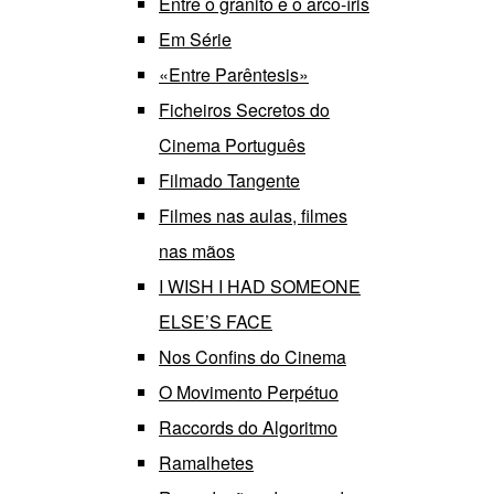
Entre o granito e o arco-íris
Em Série
«Entre Parêntesis»
Ficheiros Secretos do
Cinema Português
Filmado Tangente
Filmes nas aulas, filmes
nas mãos
I WISH I HAD SOMEONE
ELSE’S FACE
Nos Confins do Cinema
O Movimento Perpétuo
Raccords do Algoritmo
Ramalhetes