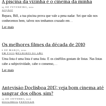
A piscina da vizinha é o cinema da minha
23 DE FEVEREIRO, 2021
ACÇÃO!
Repara, Bill, a tua piscina prova que vale a pena nadar. Sei que não nos
conhecemos bem, talvez nos tenhamos cruzado em…
Ler mais
Os melhores filmes da década de 2010
6 DE MARÇO, 2020
EM FOCO
·
MELHORES DO ANO
Uma lista é uma lista é uma lista. E os cinéfilos gostam de listas. Nas listas
cabe a subjectividade, cabe o consenso,…
Ler mais
Antevisão Doclisboa 2017: veja bom cinema até
sangrar dos olhos, sim?
13 DE OUTUBRO, 2017
DOCLISBOA
·
FESTIVAIS