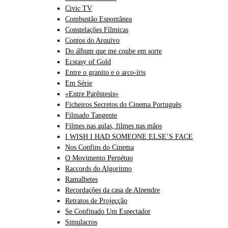
Civic TV
Combustão Espontânea
Constelações Fílmicas
Contos do Arquivo
Do álbum que me coube em sorte
Ecstasy of Gold
Entre o granito e o arco-íris
Em Série
«Entre Parêntesis»
Ficheiros Secretos do Cinema Português
Filmado Tangente
Filmes nas aulas, filmes nas mãos
I WISH I HAD SOMEONE ELSE’S FACE
Nos Confins do Cinema
O Movimento Perpétuo
Raccords do Algoritmo
Ramalhetes
Recordações da casa de Alpendre
Retratos de Projecção
Se Confinado Um Espectador
Simulacros