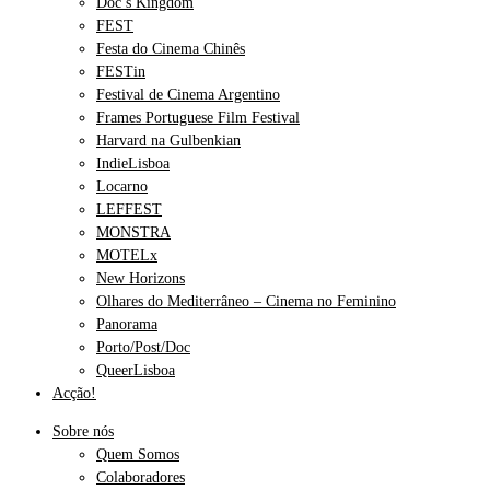
Doc’s Kingdom
FEST
Festa do Cinema Chinês
FESTin
Festival de Cinema Argentino
Frames Portuguese Film Festival
Harvard na Gulbenkian
IndieLisboa
Locarno
LEFFEST
MONSTRA
MOTELx
New Horizons
Olhares do Mediterrâneo – Cinema no Feminino
Panorama
Porto/Post/Doc
QueerLisboa
Acção!
Sobre nós
Quem Somos
Colaboradores