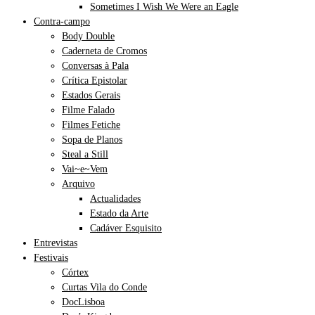
Sometimes I Wish We Were an Eagle
Contra-campo
Body Double
Caderneta de Cromos
Conversas à Pala
Crítica Epistolar
Estados Gerais
Filme Falado
Filmes Fetiche
Sopa de Planos
Steal a Still
Vai~e~Vem
Arquivo
Actualidades
Estado da Arte
Cadáver Esquisito
Entrevistas
Festivais
Córtex
Curtas Vila do Conde
DocLisboa