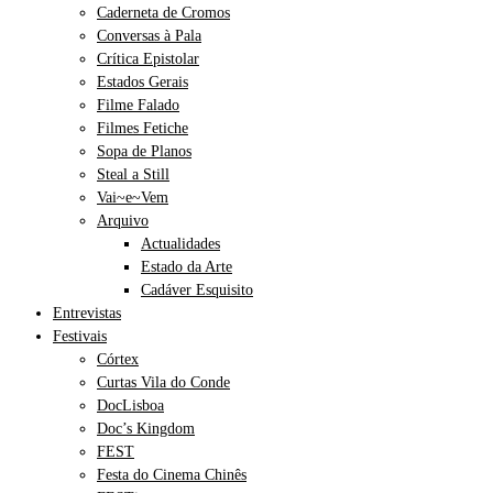
Caderneta de Cromos
Conversas à Pala
Crítica Epistolar
Estados Gerais
Filme Falado
Filmes Fetiche
Sopa de Planos
Steal a Still
Vai~e~Vem
Arquivo
Actualidades
Estado da Arte
Cadáver Esquisito
Entrevistas
Festivais
Córtex
Curtas Vila do Conde
DocLisboa
Doc’s Kingdom
FEST
Festa do Cinema Chinês