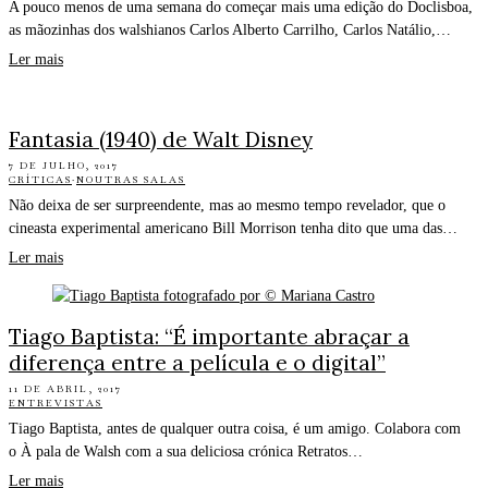
A pouco menos de uma semana do começar mais uma edição do Doclisboa,
as mãozinhas dos walshianos Carlos Alberto Carrilho, Carlos Natálio,…
Ler mais
Fantasia (1940) de Walt Disney
7 DE JULHO, 2017
CRÍTICAS
·
NOUTRAS SALAS
Não deixa de ser surpreendente, mas ao mesmo tempo revelador, que o
cineasta experimental americano Bill Morrison tenha dito que uma das…
Ler mais
Tiago Baptista: “É importante abraçar a
diferença entre a película e o digital”
11 DE ABRIL, 2017
ENTREVISTAS
Tiago Baptista, antes de qualquer outra coisa, é um amigo. Colabora com
o À pala de Walsh com a sua deliciosa crónica Retratos…
Ler mais