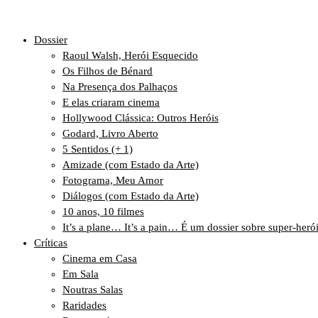
Dossier
Raoul Walsh, Herói Esquecido
Os Filhos de Bénard
Na Presença dos Palhaços
E elas criaram cinema
Hollywood Clássica: Outros Heróis
Godard, Livro Aberto
5 Sentidos (+ 1)
Amizade (com Estado da Arte)
Fotograma, Meu Amor
Diálogos (com Estado da Arte)
10 anos, 10 filmes
It’s a plane… It’s a pain… É um dossier sobre super-heró
Críticas
Cinema em Casa
Em Sala
Noutras Salas
Raridades