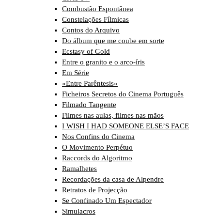
Combustão Espontânea
Constelações Fílmicas
Contos do Arquivo
Do álbum que me coube em sorte
Ecstasy of Gold
Entre o granito e o arco-íris
Em Série
«Entre Parêntesis»
Ficheiros Secretos do Cinema Português
Filmado Tangente
Filmes nas aulas, filmes nas mãos
I WISH I HAD SOMEONE ELSE’S FACE
Nos Confins do Cinema
O Movimento Perpétuo
Raccords do Algoritmo
Ramalhetes
Recordações da casa de Alpendre
Retratos de Projecção
Se Confinado Um Espectador
Simulacros