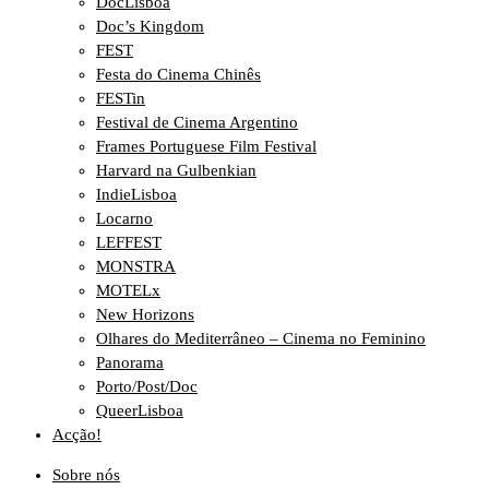
DocLisboa
Doc’s Kingdom
FEST
Festa do Cinema Chinês
FESTin
Festival de Cinema Argentino
Frames Portuguese Film Festival
Harvard na Gulbenkian
IndieLisboa
Locarno
LEFFEST
MONSTRA
MOTELx
New Horizons
Olhares do Mediterrâneo – Cinema no Feminino
Panorama
Porto/Post/Doc
QueerLisboa
Acção!
Sobre nós