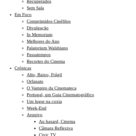
Recuperados
Sem Sala
Em Foco
Comprimidos Cinéfilos
Divulgação
In Memoriam
Melhores do Ano
Palatorium Walshiano
Passatempos
Recortes do Cinema
Crónicas
Alto, Baixo, Frágil
Orfanato
O Vampiro da Cinemateca
Portugal, um Guia Cinematográfico
Um lugar na coxia
Week-End
Arquivo
Au hasard, Cinema
Câmara Reflexiva
Civic TV