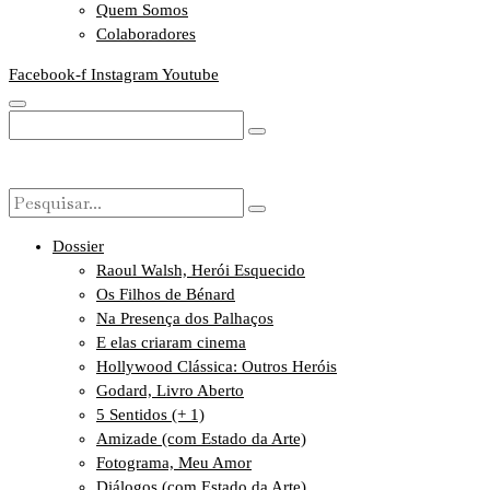
Quem Somos
Colaboradores
Facebook-f
Instagram
Youtube
Dossier
Raoul Walsh, Herói Esquecido
Os Filhos de Bénard
Na Presença dos Palhaços
E elas criaram cinema
Hollywood Clássica: Outros Heróis
Godard, Livro Aberto
5 Sentidos (+ 1)
Amizade (com Estado da Arte)
Fotograma, Meu Amor
Diálogos (com Estado da Arte)