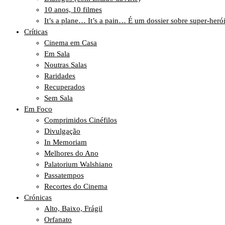
10 anos, 10 filmes
It’s a plane… It’s a pain… É um dossier sobre super-heró
Críticas
Cinema em Casa
Em Sala
Noutras Salas
Raridades
Recuperados
Sem Sala
Em Foco
Comprimidos Cinéfilos
Divulgação
In Memoriam
Melhores do Ano
Palatorium Walshiano
Passatempos
Recortes do Cinema
Crónicas
Alto, Baixo, Frágil
Orfanato