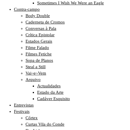
Sometimes I Wish We Were an Eagle
Contra-campo
Body Double
Caderneta de Cromos
Conversas à Pala
Crítica Epistolar
Estados Gerais
Filme Falado
Filmes Fetiche
Sopa de Planos
Steal a Still
Vai~e~Vem
Arquivo
Actualidades
Estado da Arte
Cadáver Esquisito
Entrevistas
Festivais
Córtex
Curtas Vila do Conde