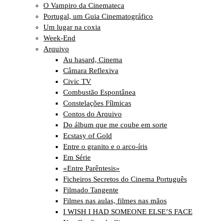
O Vampiro da Cinemateca
Portugal, um Guia Cinematográfico
Um lugar na coxia
Week-End
Arquivo
Au hasard, Cinema
Câmara Reflexiva
Civic TV
Combustão Espontânea
Constelações Fílmicas
Contos do Arquivo
Do álbum que me coube em sorte
Ecstasy of Gold
Entre o granito e o arco-íris
Em Série
«Entre Parêntesis»
Ficheiros Secretos do Cinema Português
Filmado Tangente
Filmes nas aulas, filmes nas mãos
I WISH I HAD SOMEONE ELSE’S FACE