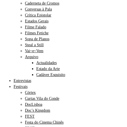
Caderneta de Cromos
Conversas à Pala
Crítica Epistolar
Estados Gerais
Filme Falado
Filmes Fetiche
Sopa de Planos
Steal a Still
Vai~e~Vem
Arquivo
Actualidades
Estado da Arte
Cadáver Esquisito
Entrevistas
Festivais
Córtex
Curtas Vila do Conde
DocLisboa
Doc’s Kingdom
FEST
Festa do Cinema Chinês