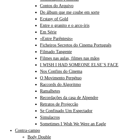
Contos do Arquivo
Do álbum que me coube em sorte
Ecstasy of Gold
Entre o granito e o arco-íris
Em Série
«Entre Parêntesis»
Ficheiros Secretos do Cinema Português
Filmado Tangente
Filmes nas aulas, filmes nas mãos
I WISH I HAD SOMEONE ELSE’S FACE
Nos Confins do Cinema
O Movimento Perpétuo
Raccords do Algoritmo
Ramalhetes
Recordações da casa de Alpendre
Retratos de Projecção
Se Confinado Um Espectador
Simulacros
Sometimes I Wish We Were an Eagle
Contra-campo
Body Double