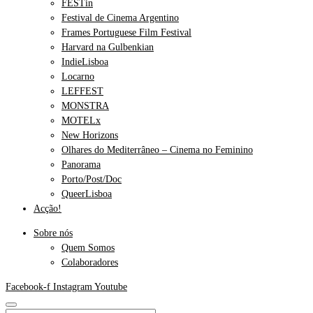
FESTin
Festival de Cinema Argentino
Frames Portuguese Film Festival
Harvard na Gulbenkian
IndieLisboa
Locarno
LEFFEST
MONSTRA
MOTELx
New Horizons
Olhares do Mediterrâneo – Cinema no Feminino
Panorama
Porto/Post/Doc
QueerLisboa
Acção!
Sobre nós
Quem Somos
Colaboradores
Facebook-f
Instagram
Youtube