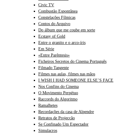
Civic TV
Combustão Espontânea
Constelações Fílmicas
Contos do Arquivo
Do álbum que me coube em sorte
Ecstasy of Gold
Entre o granito e o arco-íris
Em Série
«Entre Parêntesis»
Ficheiros Secretos do Cinema Português
Filmado Tangente
Filmes nas aulas, filmes nas mãos
I WISH I HAD SOMEONE ELSE’S FACE
Nos Confins do Cinema
O Movimento Perpétuo
Raccords do Algoritmo
Ramalhetes
Recordações da casa de Alpendre
Retratos de Projecção
Se Confinado Um Espectador
Simulacros