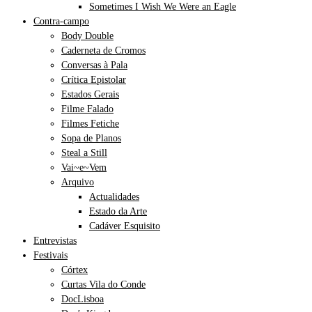
Sometimes I Wish We Were an Eagle
Contra-campo
Body Double
Caderneta de Cromos
Conversas à Pala
Crítica Epistolar
Estados Gerais
Filme Falado
Filmes Fetiche
Sopa de Planos
Steal a Still
Vai~e~Vem
Arquivo
Actualidades
Estado da Arte
Cadáver Esquisito
Entrevistas
Festivais
Córtex
Curtas Vila do Conde
DocLisboa