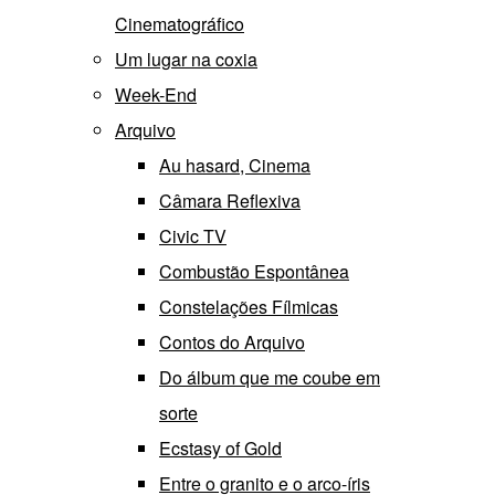
Cinematográfico
Um lugar na coxia
Week-End
Arquivo
Au hasard, Cinema
Câmara Reflexiva
Civic TV
Combustão Espontânea
Constelações Fílmicas
Contos do Arquivo
Do álbum que me coube em
sorte
Ecstasy of Gold
Entre o granito e o arco-íris