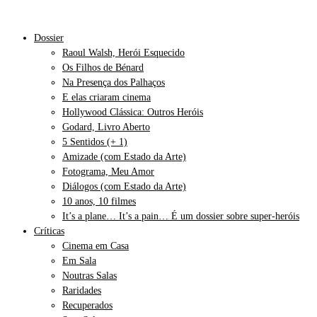
Dossier
Raoul Walsh, Herói Esquecido
Os Filhos de Bénard
Na Presença dos Palhaços
E elas criaram cinema
Hollywood Clássica: Outros Heróis
Godard, Livro Aberto
5 Sentidos (+ 1)
Amizade (com Estado da Arte)
Fotograma, Meu Amor
Diálogos (com Estado da Arte)
10 anos, 10 filmes
It’s a plane… It’s a pain… É um dossier sobre super-heróis
Críticas
Cinema em Casa
Em Sala
Noutras Salas
Raridades
Recuperados