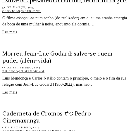
“Shivers”: pesadelo ou sonho, terror ou orgia?
31 DE MARÇO, 2023
CRÓNICAS
·
WEEK-END
O filme esboçou-se num sonho (do realizador) em que uma aranha emergia
da boca de uma mulher à noite, enquanto ela dormia.…
Ler mais
Morreu Jean-Luc Godard: salve-se quem
puder (além-vida)
23 DE SETEMBRO, 2022
EM FOCO
·
IN MEMORIAM
Luís Mendonça e Carlos Natálio contam o princípio, o meio e o fim da sua
relação com Jean-Luc Godard (1930-2022), mas não…
Ler mais
Caderneta de Cromos #4: Pedro
Cinemaxunga
2 DE DEZEMBRO, 2019