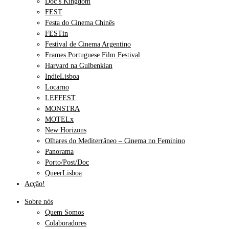
Doc’s Kingdom
FEST
Festa do Cinema Chinês
FESTin
Festival de Cinema Argentino
Frames Portuguese Film Festival
Harvard na Gulbenkian
IndieLisboa
Locarno
LEFFEST
MONSTRA
MOTELx
New Horizons
Olhares do Mediterrâneo – Cinema no Feminino
Panorama
Porto/Post/Doc
QueerLisboa
Acção!
Sobre nós
Quem Somos
Colaboradores