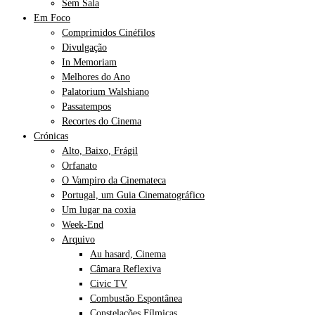
Sem Sala
Em Foco
Comprimidos Cinéfilos
Divulgação
In Memoriam
Melhores do Ano
Palatorium Walshiano
Passatempos
Recortes do Cinema
Crónicas
Alto, Baixo, Frágil
Orfanato
O Vampiro da Cinemateca
Portugal, um Guia Cinematográfico
Um lugar na coxia
Week-End
Arquivo
Au hasard, Cinema
Câmara Reflexiva
Civic TV
Combustão Espontânea
Constelações Fílmicas