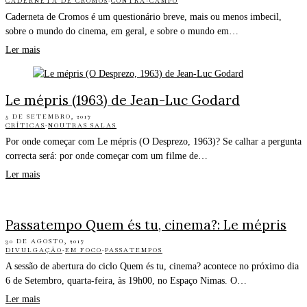
CADERNETA DE CROMOS
·
CONTRA-CAMPO
Caderneta de Cromos é um questionário breve, mais ou menos imbecil,
sobre o mundo do cinema, em geral, e sobre o mundo em…
Ler mais
Le mépris (1963) de Jean-Luc Godard
5 DE SETEMBRO, 2017
CRÍTICAS
·
NOUTRAS SALAS
Por onde começar com Le mépris (O Desprezo, 1963)? Se calhar a pergunta
correcta será: por onde começar com um filme de…
Ler mais
Passatempo Quem és tu, cinema?: Le mépris
30 DE AGOSTO, 2017
DIVULGAÇÃO
·
EM FOCO
·
PASSATEMPOS
A sessão de abertura do ciclo Quem és tu, cinema? acontece no próximo dia
6 de Setembro, quarta-feira, às 19h00, no Espaço Nimas. O…
Ler mais