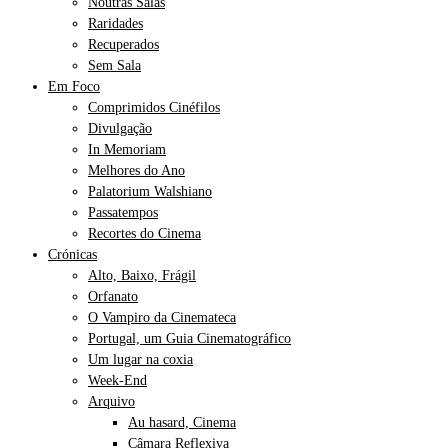
Noutras Salas
Raridades
Recuperados
Sem Sala
Em Foco
Comprimidos Cinéfilos
Divulgação
In Memoriam
Melhores do Ano
Palatorium Walshiano
Passatempos
Recortes do Cinema
Crónicas
Alto, Baixo, Frágil
Orfanato
O Vampiro da Cinemateca
Portugal, um Guia Cinematográfico
Um lugar na coxia
Week-End
Arquivo
Au hasard, Cinema
Câmara Reflexiva