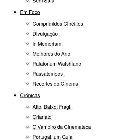
Sem Sala
Em Foco
Comprimidos Cinéfilos
Divulgação
In Memoriam
Melhores do Ano
Palatorium Walshiano
Passatempos
Recortes do Cinema
Crónicas
Alto, Baixo, Frágil
Orfanato
O Vampiro da Cinemateca
Portugal, um Guia