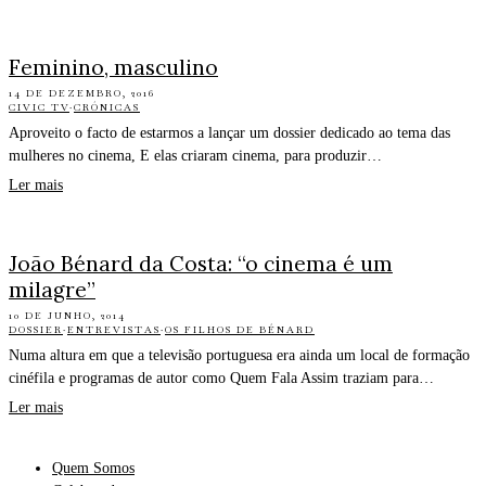
Feminino, masculino
14 DE DEZEMBRO, 2016
CIVIC TV
·
CRÓNICAS
Aproveito o facto de estarmos a lançar um dossier dedicado ao tema das
mulheres no cinema, E elas criaram cinema, para produzir…
Ler mais
João Bénard da Costa: “o cinema é um
milagre”
10 DE JUNHO, 2014
DOSSIER
·
ENTREVISTAS
·
OS FILHOS DE BÉNARD
Numa altura em que a televisão portuguesa era ainda um local de formação
cinéfila e programas de autor como Quem Fala Assim traziam para…
Ler mais
Quem Somos