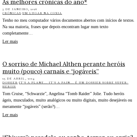
As melhores crónicas do ano*
5 DE JANEIRO, 2026
CRÓNICAS
·
UM LUGAR NA COXIA
Tenho no meu computador vários documentos abertos com inícios de textos.
Na sua maioria, frases que depois encontram lugar num texto
completamente…
Ler mais
O sorriso de Michael Althen perante heróis
muito (pouco) carnais e “jogáveis”
23 DE ABRIL, 2024
DOSSIER
·
IT'S A PLANE... IT'S A PAIN... É UM DOSSIER SOBRE SUPER-
HERÓIS
Tom Cruise, “Schwarzie”, Angelina “Tomb Raider” Jolie. Tudo heróis
ágeis, musculados, muito analógicos ou muito digitais, muito desejáveis ou
meramente “jogáveis” (serão?)…
Ler mais