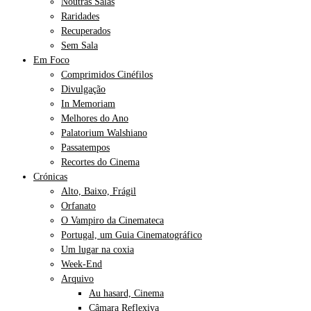
Noutras Salas
Raridades
Recuperados
Sem Sala
Em Foco
Comprimidos Cinéfilos
Divulgação
In Memoriam
Melhores do Ano
Palatorium Walshiano
Passatempos
Recortes do Cinema
Crónicas
Alto, Baixo, Frágil
Orfanato
O Vampiro da Cinemateca
Portugal, um Guia Cinematográfico
Um lugar na coxia
Week-End
Arquivo
Au hasard, Cinema
Câmara Reflexiva