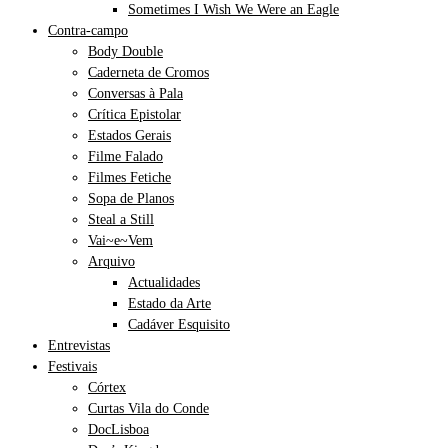
Sometimes I Wish We Were an Eagle
Contra-campo
Body Double
Caderneta de Cromos
Conversas à Pala
Crítica Epistolar
Estados Gerais
Filme Falado
Filmes Fetiche
Sopa de Planos
Steal a Still
Vai~e~Vem
Arquivo
Actualidades
Estado da Arte
Cadáver Esquisito
Entrevistas
Festivais
Córtex
Curtas Vila do Conde
DocLisboa