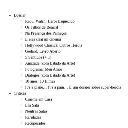
Dossier
Raoul Walsh, Herói Esquecido
Os Filhos de Bénard
Na Presença dos Palhaços
E elas criaram cinema
Hollywood Clássica: Outros Heróis
Godard, Livro Aberto
5 Sentidos (+ 1)
Amizade (com Estado da Arte)
Fotograma, Meu Amor
Diálogos (com Estado da Arte)
10 anos, 10 filmes
It’s a plane… It’s a pain… É um dossier sobre super-heróis
Críticas
Cinema em Casa
Em Sala
Noutras Salas
Raridades
Recuperados