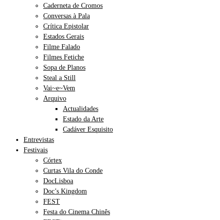
Caderneta de Cromos
Conversas à Pala
Crítica Epistolar
Estados Gerais
Filme Falado
Filmes Fetiche
Sopa de Planos
Steal a Still
Vai~e~Vem
Arquivo
Actualidades
Estado da Arte
Cadáver Esquisito
Entrevistas
Festivais
Córtex
Curtas Vila do Conde
DocLisboa
Doc’s Kingdom
FEST
Festa do Cinema Chinês