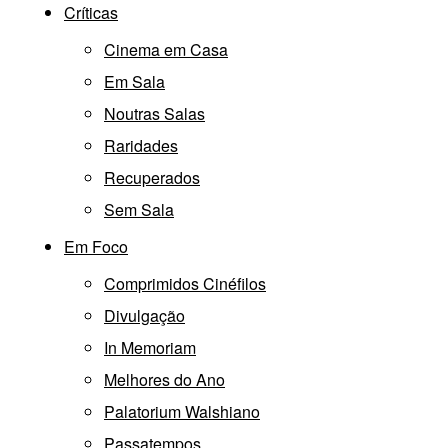
Críticas
Cinema em Casa
Em Sala
Noutras Salas
Raridades
Recuperados
Sem Sala
Em Foco
Comprimidos Cinéfilos
Divulgação
In Memoriam
Melhores do Ano
Palatorium Walshiano
Passatempos