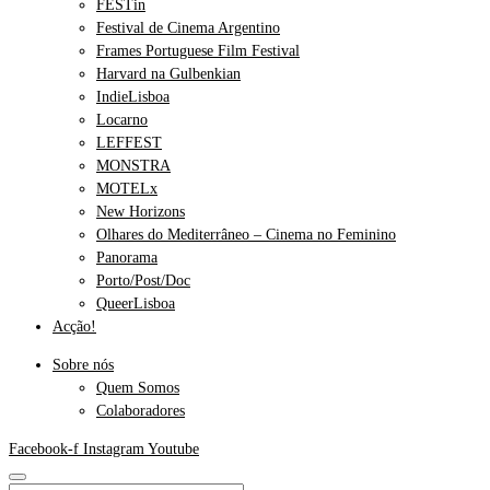
FESTin
Festival de Cinema Argentino
Frames Portuguese Film Festival
Harvard na Gulbenkian
IndieLisboa
Locarno
LEFFEST
MONSTRA
MOTELx
New Horizons
Olhares do Mediterrâneo – Cinema no Feminino
Panorama
Porto/Post/Doc
QueerLisboa
Acção!
Sobre nós
Quem Somos
Colaboradores
Facebook-f
Instagram
Youtube