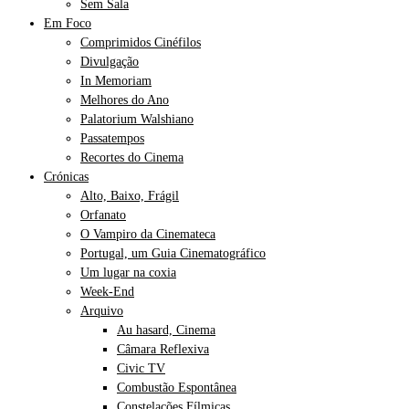
Sem Sala
Em Foco
Comprimidos Cinéfilos
Divulgação
In Memoriam
Melhores do Ano
Palatorium Walshiano
Passatempos
Recortes do Cinema
Crónicas
Alto, Baixo, Frágil
Orfanato
O Vampiro da Cinemateca
Portugal, um Guia Cinematográfico
Um lugar na coxia
Week-End
Arquivo
Au hasard, Cinema
Câmara Reflexiva
Civic TV
Combustão Espontânea
Constelações Fílmicas