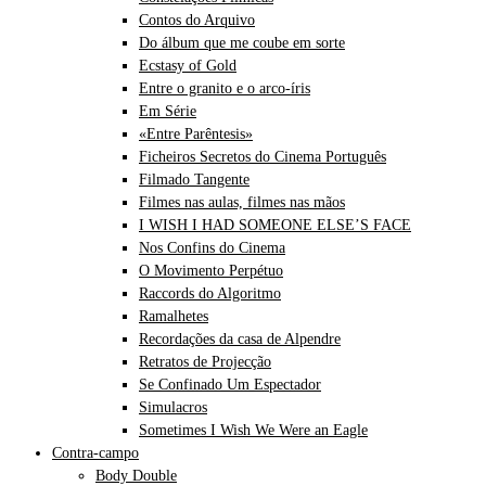
Contos do Arquivo
Do álbum que me coube em sorte
Ecstasy of Gold
Entre o granito e o arco-íris
Em Série
«Entre Parêntesis»
Ficheiros Secretos do Cinema Português
Filmado Tangente
Filmes nas aulas, filmes nas mãos
I WISH I HAD SOMEONE ELSE’S FACE
Nos Confins do Cinema
O Movimento Perpétuo
Raccords do Algoritmo
Ramalhetes
Recordações da casa de Alpendre
Retratos de Projecção
Se Confinado Um Espectador
Simulacros
Sometimes I Wish We Were an Eagle
Contra-campo
Body Double