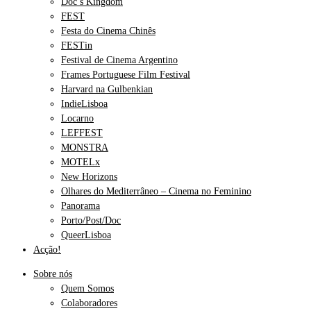
Doc’s Kingdom
FEST
Festa do Cinema Chinês
FESTin
Festival de Cinema Argentino
Frames Portuguese Film Festival
Harvard na Gulbenkian
IndieLisboa
Locarno
LEFFEST
MONSTRA
MOTELx
New Horizons
Olhares do Mediterrâneo – Cinema no Feminino
Panorama
Porto/Post/Doc
QueerLisboa
Acção!
Sobre nós
Quem Somos
Colaboradores