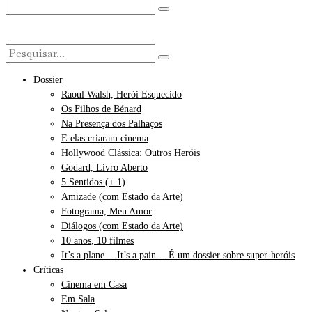
Dossier
Raoul Walsh, Herói Esquecido
Os Filhos de Bénard
Na Presença dos Palhaços
E elas criaram cinema
Hollywood Clássica: Outros Heróis
Godard, Livro Aberto
5 Sentidos (+ 1)
Amizade (com Estado da Arte)
Fotograma, Meu Amor
Diálogos (com Estado da Arte)
10 anos, 10 filmes
It’s a plane… It’s a pain… É um dossier sobre super-heróis
Críticas
Cinema em Casa
Em Sala