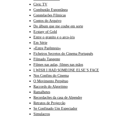
Civic TV
Combustão Espontânea
Constelações Fílmicas
Contos do Arquivo
Do álbum que me coube em sorte
Ecstasy of Gold
Entre o granito e o arco-íris
Em Série
«Entre Parêntesis»
Ficheiros Secretos do Cinema Português
Filmado Tangente
Filmes nas aulas, filmes nas mãos
I WISH I HAD SOMEONE ELSE’S FACE
Nos Confins do Cinema
O Movimento Perpétuo
Raccords do Algoritmo
Ramalhetes
Recordações da casa de Alpendre
Retratos de Projecção
Se Confinado Um Espectador
Simulacros