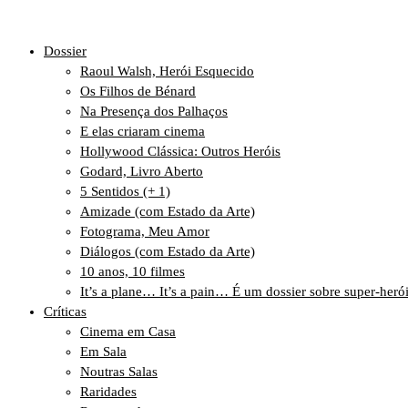
Dossier
Raoul Walsh, Herói Esquecido
Os Filhos de Bénard
Na Presença dos Palhaços
E elas criaram cinema
Hollywood Clássica: Outros Heróis
Godard, Livro Aberto
5 Sentidos (+ 1)
Amizade (com Estado da Arte)
Fotograma, Meu Amor
Diálogos (com Estado da Arte)
10 anos, 10 filmes
It’s a plane… It’s a pain… É um dossier sobre super-heró
Críticas
Cinema em Casa
Em Sala
Noutras Salas
Raridades