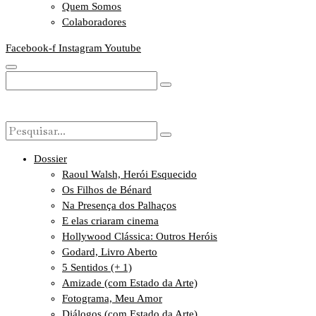
Quem Somos
Colaboradores
Facebook-f
Instagram
Youtube
Dossier
Raoul Walsh, Herói Esquecido
Os Filhos de Bénard
Na Presença dos Palhaços
E elas criaram cinema
Hollywood Clássica: Outros Heróis
Godard, Livro Aberto
5 Sentidos (+ 1)
Amizade (com Estado da Arte)
Fotograma, Meu Amor
Diálogos (com Estado da Arte)