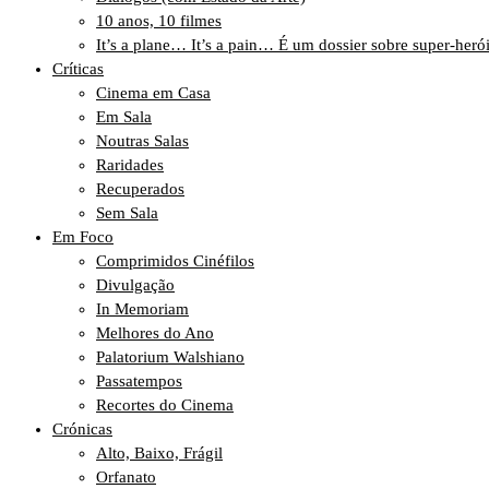
10 anos, 10 filmes
It’s a plane… It’s a pain… É um dossier sobre super-heró
Críticas
Cinema em Casa
Em Sala
Noutras Salas
Raridades
Recuperados
Sem Sala
Em Foco
Comprimidos Cinéfilos
Divulgação
In Memoriam
Melhores do Ano
Palatorium Walshiano
Passatempos
Recortes do Cinema
Crónicas
Alto, Baixo, Frágil
Orfanato