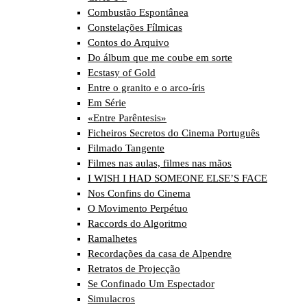
Combustão Espontânea
Constelações Fílmicas
Contos do Arquivo
Do álbum que me coube em sorte
Ecstasy of Gold
Entre o granito e o arco-íris
Em Série
«Entre Parêntesis»
Ficheiros Secretos do Cinema Português
Filmado Tangente
Filmes nas aulas, filmes nas mãos
I WISH I HAD SOMEONE ELSE’S FACE
Nos Confins do Cinema
O Movimento Perpétuo
Raccords do Algoritmo
Ramalhetes
Recordações da casa de Alpendre
Retratos de Projecção
Se Confinado Um Espectador
Simulacros