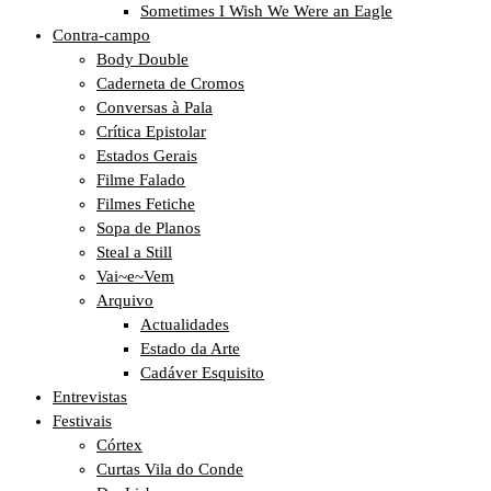
Sometimes I Wish We Were an Eagle
Contra-campo
Body Double
Caderneta de Cromos
Conversas à Pala
Crítica Epistolar
Estados Gerais
Filme Falado
Filmes Fetiche
Sopa de Planos
Steal a Still
Vai~e~Vem
Arquivo
Actualidades
Estado da Arte
Cadáver Esquisito
Entrevistas
Festivais
Córtex
Curtas Vila do Conde