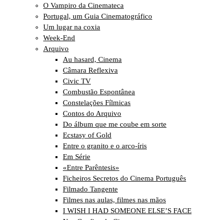
O Vampiro da Cinemateca
Portugal, um Guia Cinematográfico
Um lugar na coxia
Week-End
Arquivo
Au hasard, Cinema
Câmara Reflexiva
Civic TV
Combustão Espontânea
Constelações Fílmicas
Contos do Arquivo
Do álbum que me coube em sorte
Ecstasy of Gold
Entre o granito e o arco-íris
Em Série
«Entre Parêntesis»
Ficheiros Secretos do Cinema Português
Filmado Tangente
Filmes nas aulas, filmes nas mãos
I WISH I HAD SOMEONE ELSE’S FACE