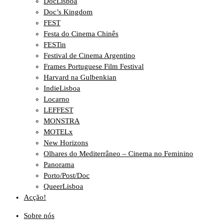
DocLisboa
Doc’s Kingdom
FEST
Festa do Cinema Chinês
FESTin
Festival de Cinema Argentino
Frames Portuguese Film Festival
Harvard na Gulbenkian
IndieLisboa
Locarno
LEFFEST
MONSTRA
MOTELx
New Horizons
Olhares do Mediterrâneo – Cinema no Feminino
Panorama
Porto/Post/Doc
QueerLisboa
Acção!
Sobre nós