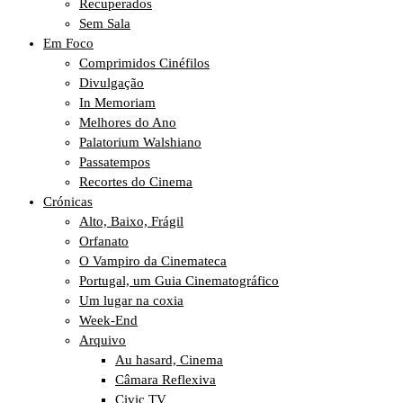
Recuperados
Sem Sala
Em Foco
Comprimidos Cinéfilos
Divulgação
In Memoriam
Melhores do Ano
Palatorium Walshiano
Passatempos
Recortes do Cinema
Crónicas
Alto, Baixo, Frágil
Orfanato
O Vampiro da Cinemateca
Portugal, um Guia Cinematográfico
Um lugar na coxia
Week-End
Arquivo
Au hasard, Cinema
Câmara Reflexiva
Civic TV