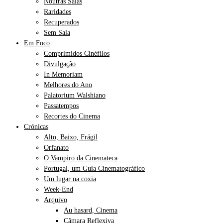
Noutras Salas
Raridades
Recuperados
Sem Sala
Em Foco
Comprimidos Cinéfilos
Divulgação
In Memoriam
Melhores do Ano
Palatorium Walshiano
Passatempos
Recortes do Cinema
Crónicas
Alto, Baixo, Frágil
Orfanato
O Vampiro da Cinemateca
Portugal, um Guia Cinematográfico
Um lugar na coxia
Week-End
Arquivo
Au hasard, Cinema
Câmara Reflexiva