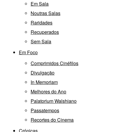
Em Sala
Noutras Salas
Raridades
Recuperados
Sem Sala
Em Foco
Comprimidos Cinéfilos
Divulgação
In Memoriam
Melhores do Ano
Palatorium Walshiano
Passatempos
Recortes do Cinema
Crónicas