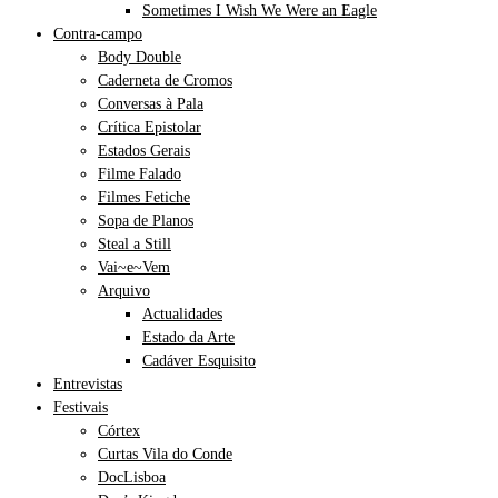
Sometimes I Wish We Were an Eagle
Contra-campo
Body Double
Caderneta de Cromos
Conversas à Pala
Crítica Epistolar
Estados Gerais
Filme Falado
Filmes Fetiche
Sopa de Planos
Steal a Still
Vai~e~Vem
Arquivo
Actualidades
Estado da Arte
Cadáver Esquisito
Entrevistas
Festivais
Córtex
Curtas Vila do Conde
DocLisboa