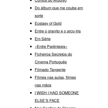
Contos do Arquivo
Do álbum que me coube em
sorte
Ecstasy of Gold
Entre o granito e o arco-íris
Em Série
«Entre Parêntesis»
Ficheiros Secretos do
Cinema Português
Filmado Tangente
Filmes nas aulas, filmes
nas mãos
I WISH I HAD SOMEONE
ELSE’S FACE