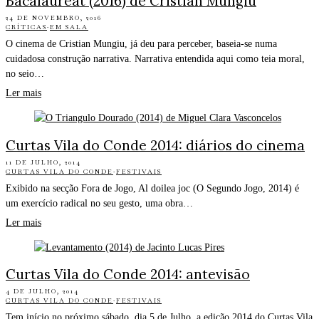
Bacalaureat (2016) de Cristian Mungiu
24 DE NOVEMBRO, 2016
CRÍTICAS
·
EM SALA
O cinema de Cristian Mungiu, já deu para perceber, baseia-se numa
cuidadosa construção narrativa. Narrativa entendida aqui como teia moral,
no seio…
Ler mais
Curtas Vila do Conde 2014: diários do cinema
11 DE JULHO, 2014
CURTAS VILA DO CONDE
·
FESTIVAIS
Exibido na secção Fora de Jogo, Al doilea joc (O Segundo Jogo, 2014) é
um exercício radical no seu gesto, uma obra…
Ler mais
Curtas Vila do Conde 2014: antevisão
4 DE JULHO, 2014
CURTAS VILA DO CONDE
·
FESTIVAIS
Tem início no próximo sábado, dia 5 de Julho, a edição 2014 do Curtas Vila