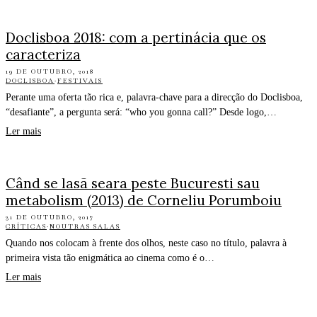
Doclisboa 2018: com a pertinácia que os
caracteriza
19 DE OUTUBRO, 2018
DOCLISBOA
·
FESTIVAIS
Perante uma oferta tão rica e, palavra-chave para a direcção do Doclisboa,
“desafiante”, a pergunta será: “who you gonna call?” Desde logo,…
Ler mais
Când se lasã seara peste Bucuresti sau
metabolism (2013) de Corneliu Porumboiu
31 DE OUTUBRO, 2017
CRÍTICAS
·
NOUTRAS SALAS
Quando nos colocam à frente dos olhos, neste caso no título, palavra à
primeira vista tão enigmática ao cinema como é o…
Ler mais