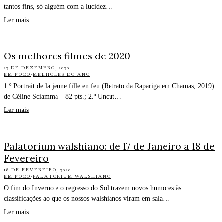
tantos fins, só alguém com a lucidez…
Ler mais
Os melhores filmes de 2020
22 DE DEZEMBRO, 2020
EM FOCO
·
MELHORES DO ANO
1.º Portrait de la jeune fille en feu (Retrato da Rapariga em Chamas, 2019)
de Céline Sciamma – 82 pts.; 2.º Uncut…
Ler mais
Palatorium walshiano: de 17 de Janeiro a 18 de
Fevereiro
18 DE FEVEREIRO, 2020
EM FOCO
·
PALATORIUM WALSHIANO
O fim do Inverno e o regresso do Sol trazem novos humores às
classificações ao que os nossos walshianos viram em sala…
Ler mais