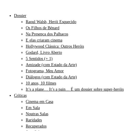
Dossier
Raoul Walsh, Herói Esquecido
Os Filhos de Bénard
Na Presença dos Palhaços
E elas criaram cinema
Hollywood Clássica: Outros Heróis
Godard, Livro Aberto
5 Sentidos (+ 1)
Amizade (com Estado da Arte)
Fotograma, Meu Amor
Diálogos (com Estado da Arte)
10 anos, 10 filmes
It’s a plane… It’s a pain… É um dossier sobre super-heróis
Críticas
Cinema em Casa
Em Sala
Noutras Salas
Raridades
Recuperados