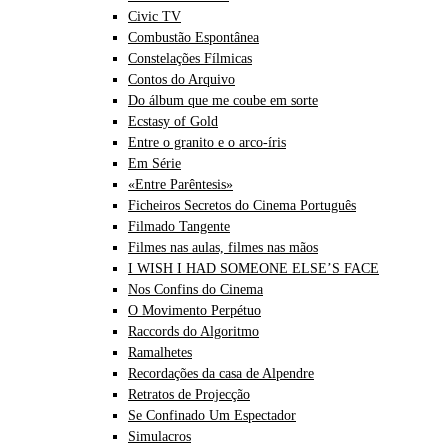
Civic TV
Combustão Espontânea
Constelações Fílmicas
Contos do Arquivo
Do álbum que me coube em sorte
Ecstasy of Gold
Entre o granito e o arco-íris
Em Série
«Entre Parêntesis»
Ficheiros Secretos do Cinema Português
Filmado Tangente
Filmes nas aulas, filmes nas mãos
I WISH I HAD SOMEONE ELSE’S FACE
Nos Confins do Cinema
O Movimento Perpétuo
Raccords do Algoritmo
Ramalhetes
Recordações da casa de Alpendre
Retratos de Projecção
Se Confinado Um Espectador
Simulacros