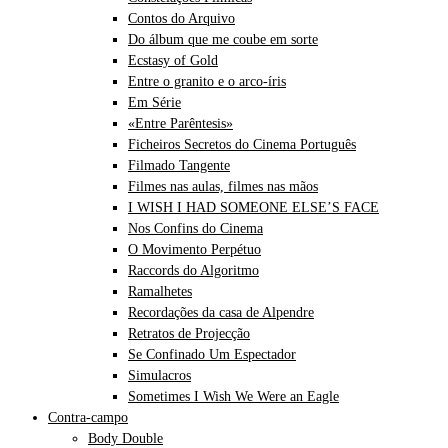
Contos do Arquivo
Do álbum que me coube em sorte
Ecstasy of Gold
Entre o granito e o arco-íris
Em Série
«Entre Parêntesis»
Ficheiros Secretos do Cinema Português
Filmado Tangente
Filmes nas aulas, filmes nas mãos
I WISH I HAD SOMEONE ELSE’S FACE
Nos Confins do Cinema
O Movimento Perpétuo
Raccords do Algoritmo
Ramalhetes
Recordações da casa de Alpendre
Retratos de Projecção
Se Confinado Um Espectador
Simulacros
Sometimes I Wish We Were an Eagle
Contra-campo
Body Double