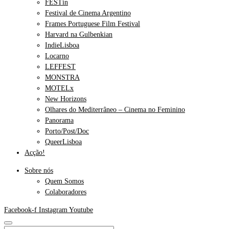
FESTin
Festival de Cinema Argentino
Frames Portuguese Film Festival
Harvard na Gulbenkian
IndieLisboa
Locarno
LEFFEST
MONSTRA
MOTELx
New Horizons
Olhares do Mediterrâneo – Cinema no Feminino
Panorama
Porto/Post/Doc
QueerLisboa
Acção!
Sobre nós
Quem Somos
Colaboradores
Facebook-f
Instagram
Youtube