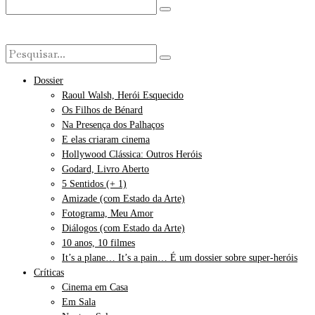
Dossier
Raoul Walsh, Herói Esquecido
Os Filhos de Bénard
Na Presença dos Palhaços
E elas criaram cinema
Hollywood Clássica: Outros Heróis
Godard, Livro Aberto
5 Sentidos (+ 1)
Amizade (com Estado da Arte)
Fotograma, Meu Amor
Diálogos (com Estado da Arte)
10 anos, 10 filmes
It’s a plane… It’s a pain… É um dossier sobre super-heróis
Críticas
Cinema em Casa
Em Sala