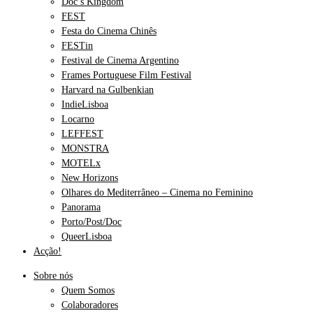
Doc’s Kingdom
FEST
Festa do Cinema Chinês
FESTin
Festival de Cinema Argentino
Frames Portuguese Film Festival
Harvard na Gulbenkian
IndieLisboa
Locarno
LEFFEST
MONSTRA
MOTELx
New Horizons
Olhares do Mediterrâneo – Cinema no Feminino
Panorama
Porto/Post/Doc
QueerLisboa
Acção!
Sobre nós
Quem Somos
Colaboradores