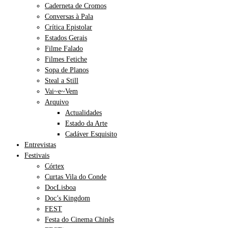
Caderneta de Cromos
Conversas à Pala
Crítica Epistolar
Estados Gerais
Filme Falado
Filmes Fetiche
Sopa de Planos
Steal a Still
Vai~e~Vem
Arquivo
Actualidades
Estado da Arte
Cadáver Esquisito
Entrevistas
Festivais
Córtex
Curtas Vila do Conde
DocLisboa
Doc’s Kingdom
FEST
Festa do Cinema Chinês