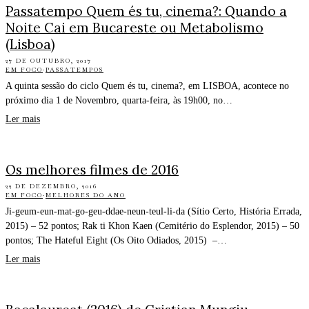
Passatempo Quem és tu, cinema?: Quando a
Noite Cai em Bucareste ou Metabolismo
(Lisboa)
27 DE OUTUBRO, 2017
EM FOCO
·
PASSATEMPOS
A quinta sessão do ciclo Quem és tu, cinema?, em LISBOA, acontece no
próximo dia 1 de Novembro, quarta-feira, às 19h00, no…
Ler mais
Os melhores filmes de 2016
22 DE DEZEMBRO, 2016
EM FOCO
·
MELHORES DO ANO
Ji-geum-eun-mat-go-geu-ddae-neun-teul-li-da (Sítio Certo, História Errada,
2015) – 52 pontos; Rak ti Khon Kaen (Cemitério do Esplendor, 2015) – 50
pontos; The Hateful Eight (Os Oito Odiados, 2015) –…
Ler mais