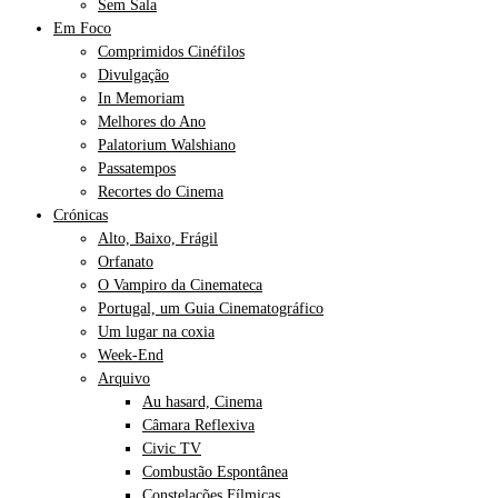
Sem Sala
Em Foco
Comprimidos Cinéfilos
Divulgação
In Memoriam
Melhores do Ano
Palatorium Walshiano
Passatempos
Recortes do Cinema
Crónicas
Alto, Baixo, Frágil
Orfanato
O Vampiro da Cinemateca
Portugal, um Guia Cinematográfico
Um lugar na coxia
Week-End
Arquivo
Au hasard, Cinema
Câmara Reflexiva
Civic TV
Combustão Espontânea
Constelações Fílmicas