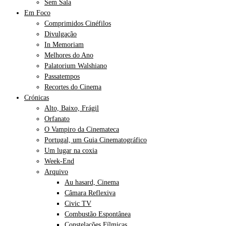
Sem Sala
Em Foco
Comprimidos Cinéfilos
Divulgação
In Memoriam
Melhores do Ano
Palatorium Walshiano
Passatempos
Recortes do Cinema
Crónicas
Alto, Baixo, Frágil
Orfanato
O Vampiro da Cinemateca
Portugal, um Guia Cinematográfico
Um lugar na coxia
Week-End
Arquivo
Au hasard, Cinema
Câmara Reflexiva
Civic TV
Combustão Espontânea
Constelações Fílmicas