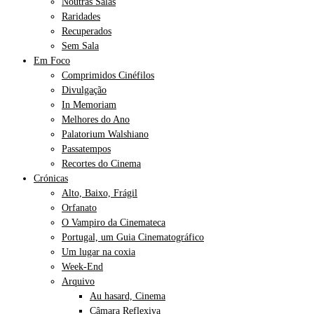
Noutras Salas
Raridades
Recuperados
Sem Sala
Em Foco
Comprimidos Cinéfilos
Divulgação
In Memoriam
Melhores do Ano
Palatorium Walshiano
Passatempos
Recortes do Cinema
Crónicas
Alto, Baixo, Frágil
Orfanato
O Vampiro da Cinemateca
Portugal, um Guia Cinematográfico
Um lugar na coxia
Week-End
Arquivo
Au hasard, Cinema
Câmara Reflexiva