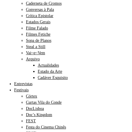
Caderneta de Cromos
Conversas à Pala
Crítica Epistolar
Estados Gerais
Filme Falado
Filmes Fetiche
Sopa de Planos
Steal a Still
Vai~e~Vem
Arquivo
Actualidades
Estado da Arte
Cadáver Esquisito
Entrevistas
Festivais
Córtex
Curtas Vila do Conde
DocLisboa
Doc’s Kingdom
FEST
Festa do Cinema Chinês