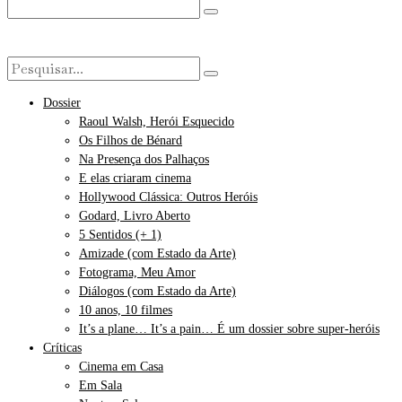
Dossier
Raoul Walsh, Herói Esquecido
Os Filhos de Bénard
Na Presença dos Palhaços
E elas criaram cinema
Hollywood Clássica: Outros Heróis
Godard, Livro Aberto
5 Sentidos (+ 1)
Amizade (com Estado da Arte)
Fotograma, Meu Amor
Diálogos (com Estado da Arte)
10 anos, 10 filmes
It’s a plane… It’s a pain… É um dossier sobre super-heróis
Críticas
Cinema em Casa
Em Sala