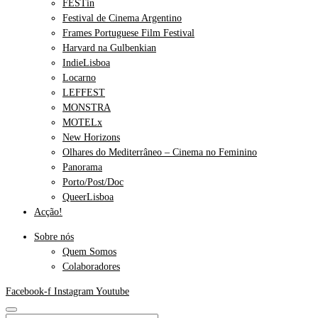
FESTin
Festival de Cinema Argentino
Frames Portuguese Film Festival
Harvard na Gulbenkian
IndieLisboa
Locarno
LEFFEST
MONSTRA
MOTELx
New Horizons
Olhares do Mediterrâneo – Cinema no Feminino
Panorama
Porto/Post/Doc
QueerLisboa
Acção!
Sobre nós
Quem Somos
Colaboradores
Facebook-f
Instagram
Youtube