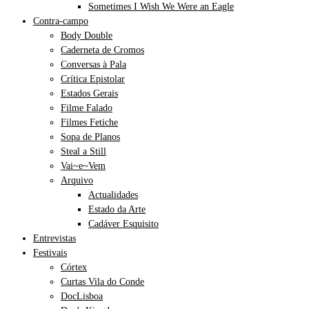
Sometimes I Wish We Were an Eagle
Contra-campo
Body Double
Caderneta de Cromos
Conversas à Pala
Crítica Epistolar
Estados Gerais
Filme Falado
Filmes Fetiche
Sopa de Planos
Steal a Still
Vai~e~Vem
Arquivo
Actualidades
Estado da Arte
Cadáver Esquisito
Entrevistas
Festivais
Córtex
Curtas Vila do Conde
DocLisboa