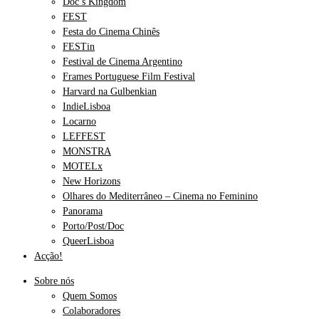
Doc’s Kingdom
FEST
Festa do Cinema Chinês
FESTin
Festival de Cinema Argentino
Frames Portuguese Film Festival
Harvard na Gulbenkian
IndieLisboa
Locarno
LEFFEST
MONSTRA
MOTELx
New Horizons
Olhares do Mediterrâneo – Cinema no Feminino
Panorama
Porto/Post/Doc
QueerLisboa
Acção!
Sobre nós
Quem Somos
Colaboradores