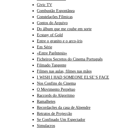
Civic TV
Combustão Espontânea
Constelações Fílmicas
Contos do Arquivo
Do álbum que me coube em sorte
Ecstasy of Gold
Entre o granito e o arco-íris
Em Série
«Entre Parêntesis»
Ficheiros Secretos do Cinema Português
Filmado Tangente
Filmes nas aulas, filmes nas mãos
I WISH I HAD SOMEONE ELSE’S FACE
Nos Confins do Cinema
O Movimento Perpétuo
Raccords do Algoritmo
Ramalhetes
Recordações da casa de Alpendre
Retratos de Projecção
Se Confinado Um Espectador
Simulacros