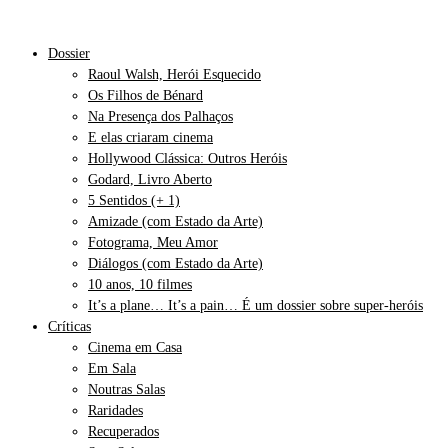
Dossier
Raoul Walsh, Herói Esquecido
Os Filhos de Bénard
Na Presença dos Palhaços
E elas criaram cinema
Hollywood Clássica: Outros Heróis
Godard, Livro Aberto
5 Sentidos (+ 1)
Amizade (com Estado da Arte)
Fotograma, Meu Amor
Diálogos (com Estado da Arte)
10 anos, 10 filmes
It’s a plane… It’s a pain… É um dossier sobre super-heróis
Críticas
Cinema em Casa
Em Sala
Noutras Salas
Raridades
Recuperados