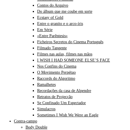
Contos do Arquivo
Do álbum que me coube em sorte
Ecstasy of Gold
Entre o granito e o arco-íris
Em Série
«Entre Parêntesis»
Ficheiros Secretos do Cinema Português
Filmado Tangente
Filmes nas aulas, filmes nas mãos
I WISH I HAD SOMEONE ELSE’S FACE
Nos Confins do Cinema
O Movimento Perpétuo
Raccords do Algoritmo
Ramalhetes
Recordações da casa de Alpendre
Retratos de Projecção
Se Confinado Um Espectador
Simulacros
Sometimes I Wish We Were an Eagle
Contra-campo
Body Double