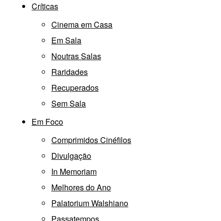
Críticas
Cinema em Casa
Em Sala
Noutras Salas
Raridades
Recuperados
Sem Sala
Em Foco
Comprimidos Cinéfilos
Divulgação
In Memoriam
Melhores do Ano
Palatorium Walshiano
Passatempos