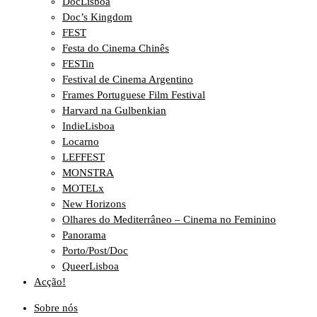
DocLisboa
Doc’s Kingdom
FEST
Festa do Cinema Chinês
FESTin
Festival de Cinema Argentino
Frames Portuguese Film Festival
Harvard na Gulbenkian
IndieLisboa
Locarno
LEFFEST
MONSTRA
MOTELx
New Horizons
Olhares do Mediterrâneo – Cinema no Feminino
Panorama
Porto/Post/Doc
QueerLisboa
Acção!
Sobre nós