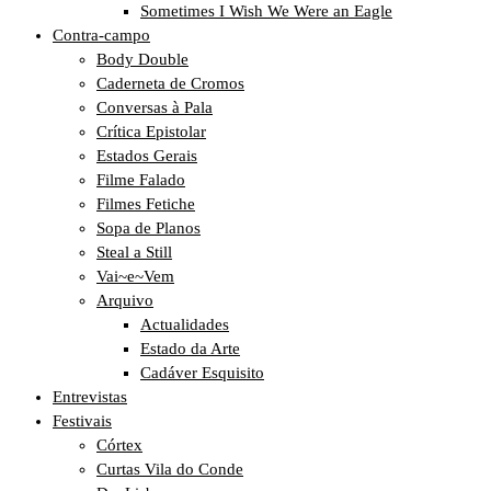
Sometimes I Wish We Were an Eagle
Contra-campo
Body Double
Caderneta de Cromos
Conversas à Pala
Crítica Epistolar
Estados Gerais
Filme Falado
Filmes Fetiche
Sopa de Planos
Steal a Still
Vai~e~Vem
Arquivo
Actualidades
Estado da Arte
Cadáver Esquisito
Entrevistas
Festivais
Córtex
Curtas Vila do Conde