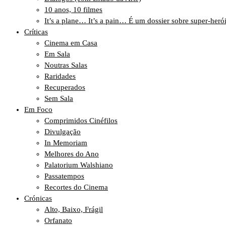
10 anos, 10 filmes
It’s a plane… It’s a pain… É um dossier sobre super-heró
Críticas
Cinema em Casa
Em Sala
Noutras Salas
Raridades
Recuperados
Sem Sala
Em Foco
Comprimidos Cinéfilos
Divulgação
In Memoriam
Melhores do Ano
Palatorium Walshiano
Passatempos
Recortes do Cinema
Crónicas
Alto, Baixo, Frágil
Orfanato