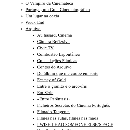
O Vampiro da Cinemateca
Portugal, um Guia Cinematográfico
Um lugar na coxia
Week-End
Arquivo
Au hasard, Cinema
Câmara Reflexiva
Civic TV
Combustão Espontânea
Constelações Fílmicas
Contos do Arquivo
Do álbum que me coube em sorte
Ecstasy of Gold
Entre o granito e o arco-íris
Em Série
«Entre Parêntesis»
Ficheiros Secretos do Cinema Português
Filmado Tangente
Filmes nas aulas, filmes nas mãos
I WISH I HAD SOMEONE ELSE’S FACE