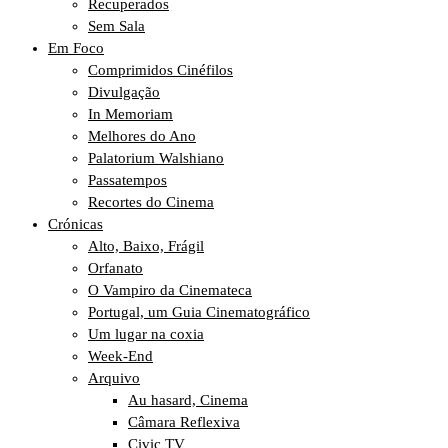
Recuperados
Sem Sala
Em Foco
Comprimidos Cinéfilos
Divulgação
In Memoriam
Melhores do Ano
Palatorium Walshiano
Passatempos
Recortes do Cinema
Crónicas
Alto, Baixo, Frágil
Orfanato
O Vampiro da Cinemateca
Portugal, um Guia Cinematográfico
Um lugar na coxia
Week-End
Arquivo
Au hasard, Cinema
Câmara Reflexiva
Civic TV