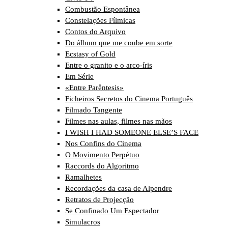
Combustão Espontânea
Constelações Fílmicas
Contos do Arquivo
Do álbum que me coube em sorte
Ecstasy of Gold
Entre o granito e o arco-íris
Em Série
«Entre Parêntesis»
Ficheiros Secretos do Cinema Português
Filmado Tangente
Filmes nas aulas, filmes nas mãos
I WISH I HAD SOMEONE ELSE’S FACE
Nos Confins do Cinema
O Movimento Perpétuo
Raccords do Algoritmo
Ramalhetes
Recordações da casa de Alpendre
Retratos de Projecção
Se Confinado Um Espectador
Simulacros