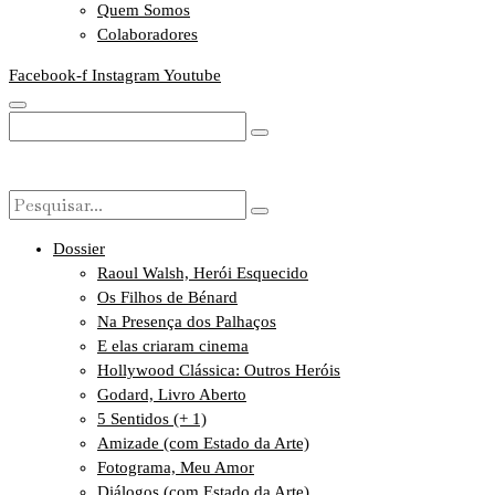
Quem Somos
Colaboradores
Facebook-f
Instagram
Youtube
Dossier
Raoul Walsh, Herói Esquecido
Os Filhos de Bénard
Na Presença dos Palhaços
E elas criaram cinema
Hollywood Clássica: Outros Heróis
Godard, Livro Aberto
5 Sentidos (+ 1)
Amizade (com Estado da Arte)
Fotograma, Meu Amor
Diálogos (com Estado da Arte)