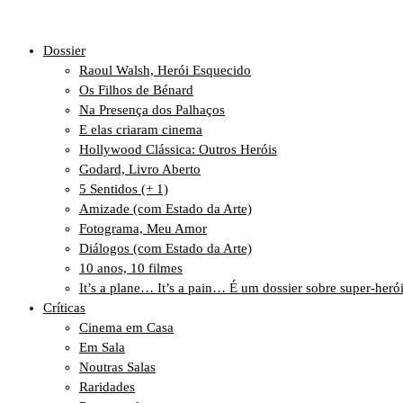
Dossier
Raoul Walsh, Herói Esquecido
Os Filhos de Bénard
Na Presença dos Palhaços
E elas criaram cinema
Hollywood Clássica: Outros Heróis
Godard, Livro Aberto
5 Sentidos (+ 1)
Amizade (com Estado da Arte)
Fotograma, Meu Amor
Diálogos (com Estado da Arte)
10 anos, 10 filmes
It’s a plane… It’s a pain… É um dossier sobre super-heró
Críticas
Cinema em Casa
Em Sala
Noutras Salas
Raridades