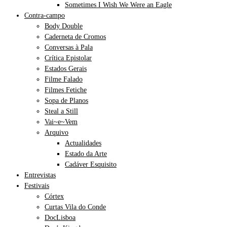
Sometimes I Wish We Were an Eagle
Contra-campo
Body Double
Caderneta de Cromos
Conversas à Pala
Crítica Epistolar
Estados Gerais
Filme Falado
Filmes Fetiche
Sopa de Planos
Steal a Still
Vai~e~Vem
Arquivo
Actualidades
Estado da Arte
Cadáver Esquisito
Entrevistas
Festivais
Córtex
Curtas Vila do Conde
DocLisboa