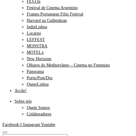
FESTin
Festival de Cinema Argentino
Frames Portuguese Film Festival
Harvard na Gulbenkian
IndieLisboa
Locarno
LEFFEST
MONSTRA
MOTELx
New Horizons
Olhares do Mediterrâneo – Cinema no Feminino
Panorama
Porto/Post/Doc
QueerLisboa
Acção!
Sobre nós
Quem Somos
Colaboradores
Facebook-f
Instagram
Youtube