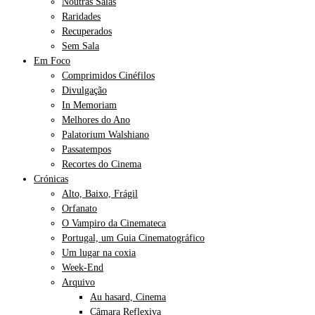
Noutras Salas
Raridades
Recuperados
Sem Sala
Em Foco
Comprimidos Cinéfilos
Divulgação
In Memoriam
Melhores do Ano
Palatorium Walshiano
Passatempos
Recortes do Cinema
Crónicas
Alto, Baixo, Frágil
Orfanato
O Vampiro da Cinemateca
Portugal, um Guia Cinematográfico
Um lugar na coxia
Week-End
Arquivo
Au hasard, Cinema
Câmara Reflexiva