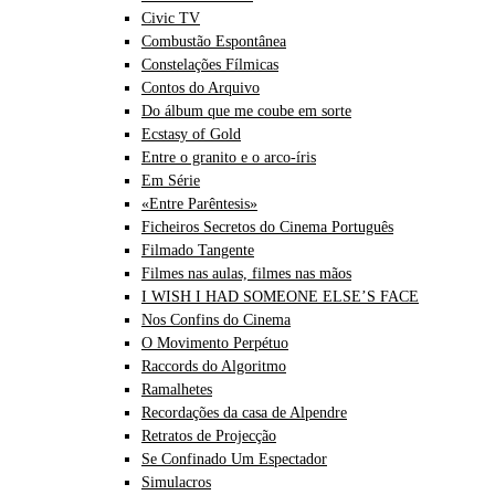
Civic TV
Combustão Espontânea
Constelações Fílmicas
Contos do Arquivo
Do álbum que me coube em sorte
Ecstasy of Gold
Entre o granito e o arco-íris
Em Série
«Entre Parêntesis»
Ficheiros Secretos do Cinema Português
Filmado Tangente
Filmes nas aulas, filmes nas mãos
I WISH I HAD SOMEONE ELSE’S FACE
Nos Confins do Cinema
O Movimento Perpétuo
Raccords do Algoritmo
Ramalhetes
Recordações da casa de Alpendre
Retratos de Projecção
Se Confinado Um Espectador
Simulacros