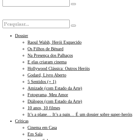
Dossier
Raoul Walsh, Herói Esquecido
Os Filhos de Bénard
Na Presença dos Palhaços
E elas criaram cinema
Hollywood Clássica: Outros Heróis
Godard, Livro Aberto
5 Sentidos (+ 1)
Amizade (com Estado da Arte)
Fotograma, Meu Amor
Diálogos (com Estado da Arte)
10 anos, 10 filmes
It’s a plane… It’s a pain… É um dossier sobre super-heróis
Críticas
Cinema em Casa
Em Sala