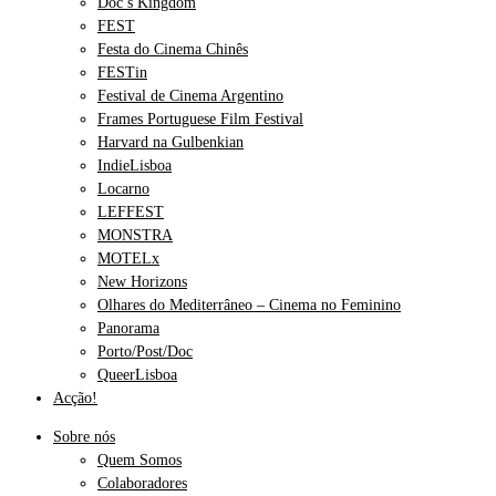
Doc’s Kingdom
FEST
Festa do Cinema Chinês
FESTin
Festival de Cinema Argentino
Frames Portuguese Film Festival
Harvard na Gulbenkian
IndieLisboa
Locarno
LEFFEST
MONSTRA
MOTELx
New Horizons
Olhares do Mediterrâneo – Cinema no Feminino
Panorama
Porto/Post/Doc
QueerLisboa
Acção!
Sobre nós
Quem Somos
Colaboradores