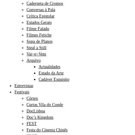
Caderneta de Cromos
Conversas à Pala
Crítica Epistolar
Estados Gerais
Filme Falado
Filmes Fetiche
Sopa de Planos
Steal a Still
Vai~e~Vem
Arquivo
Actualidades
Estado da Arte
Cadáver Esquisito
Entrevistas
Festivais
Córtex
Curtas Vila do Conde
DocLisboa
Doc’s Kingdom
FEST
Festa do Cinema Chinês