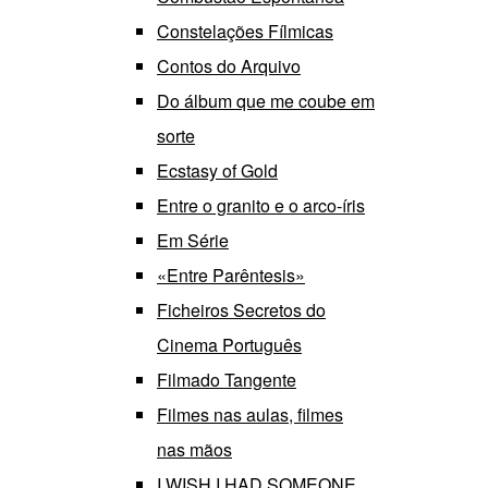
Constelações Fílmicas
Contos do Arquivo
Do álbum que me coube em
sorte
Ecstasy of Gold
Entre o granito e o arco-íris
Em Série
«Entre Parêntesis»
Ficheiros Secretos do
Cinema Português
Filmado Tangente
Filmes nas aulas, filmes
nas mãos
I WISH I HAD SOMEONE