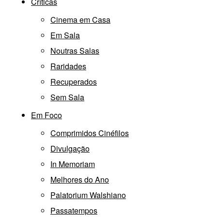
Críticas
Cinema em Casa
Em Sala
Noutras Salas
Raridades
Recuperados
Sem Sala
Em Foco
Comprimidos Cinéfilos
Divulgação
In Memoriam
Melhores do Ano
Palatorium Walshiano
Passatempos