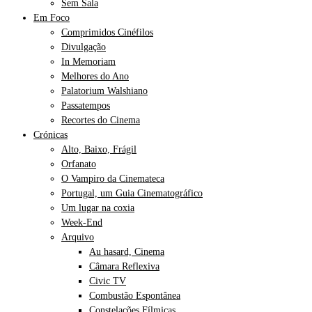
Sem Sala
Em Foco
Comprimidos Cinéfilos
Divulgação
In Memoriam
Melhores do Ano
Palatorium Walshiano
Passatempos
Recortes do Cinema
Crónicas
Alto, Baixo, Frágil
Orfanato
O Vampiro da Cinemateca
Portugal, um Guia Cinematográfico
Um lugar na coxia
Week-End
Arquivo
Au hasard, Cinema
Câmara Reflexiva
Civic TV
Combustão Espontânea
Constelações Fílmicas