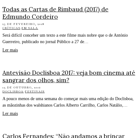
Todas as Cartas de Rimbaud (2017) de
Edmundo Cordeiro
25 DE FEVEREIRO, 2018
CRÍTICAS
·
EM SALA
Será difícil conceber um texto a este filme mais nobre que o de António
Guerreiro, publicado no jornal Público a 27 de…
Ler mais
Antevisão Doclisboa 2017: veja bom cinema até
sangrar dos olhos, sim?
13 DE OUTUBRO, 2017
DOCLISBOA
·
FESTIVAIS
A pouco menos de uma semana do começar mais uma edição do Doclisboa,
as mãozinhas dos walshianos Carlos Alberto Carrilho, Carlos Natálio,…
Ler mais
Carlos Fernandes: “Não andamos a brincar