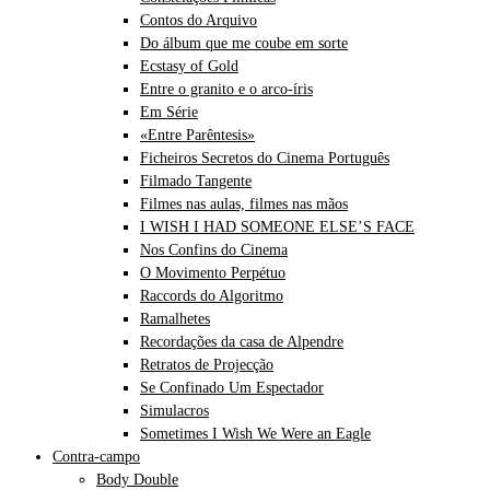
Contos do Arquivo
Do álbum que me coube em sorte
Ecstasy of Gold
Entre o granito e o arco-íris
Em Série
«Entre Parêntesis»
Ficheiros Secretos do Cinema Português
Filmado Tangente
Filmes nas aulas, filmes nas mãos
I WISH I HAD SOMEONE ELSE’S FACE
Nos Confins do Cinema
O Movimento Perpétuo
Raccords do Algoritmo
Ramalhetes
Recordações da casa de Alpendre
Retratos de Projecção
Se Confinado Um Espectador
Simulacros
Sometimes I Wish We Were an Eagle
Contra-campo
Body Double