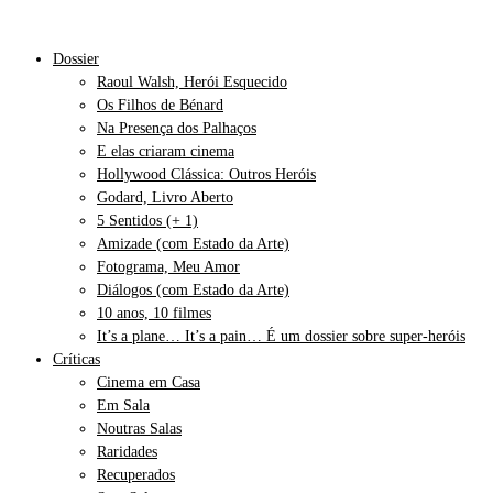
Dossier
Raoul Walsh, Herói Esquecido
Os Filhos de Bénard
Na Presença dos Palhaços
E elas criaram cinema
Hollywood Clássica: Outros Heróis
Godard, Livro Aberto
5 Sentidos (+ 1)
Amizade (com Estado da Arte)
Fotograma, Meu Amor
Diálogos (com Estado da Arte)
10 anos, 10 filmes
It’s a plane… It’s a pain… É um dossier sobre super-heróis
Críticas
Cinema em Casa
Em Sala
Noutras Salas
Raridades
Recuperados