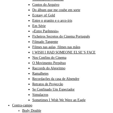
Contos do Arquivo
Do álbum que me coube em sorte
Ecstasy of Gold
Entre o granito e o arco-íris
Em Série
«Entre Parêntesis»
Ficheiros Secretos do Cinema Português
Filmado Tangente
Filmes nas aulas, filmes nas mãos
I WISH I HAD SOMEONE ELSE’S FACE
Nos Confins do Cinema
O Movimento Perpétuo
Raccords do Algoritmo
Ramalhetes
Recordações da casa de Alpendre
Retratos de Projecção
Se Confinado Um Espectador
Simulacros
Sometimes I Wish We Were an Eagle
Contra-campo
Body Double