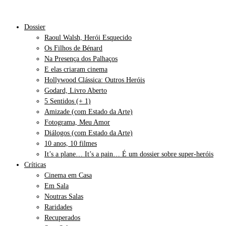
Dossier
Raoul Walsh, Herói Esquecido
Os Filhos de Bénard
Na Presença dos Palhaços
E elas criaram cinema
Hollywood Clássica: Outros Heróis
Godard, Livro Aberto
5 Sentidos (+ 1)
Amizade (com Estado da Arte)
Fotograma, Meu Amor
Diálogos (com Estado da Arte)
10 anos, 10 filmes
It’s a plane… It’s a pain… É um dossier sobre super-heróis
Críticas
Cinema em Casa
Em Sala
Noutras Salas
Raridades
Recuperados