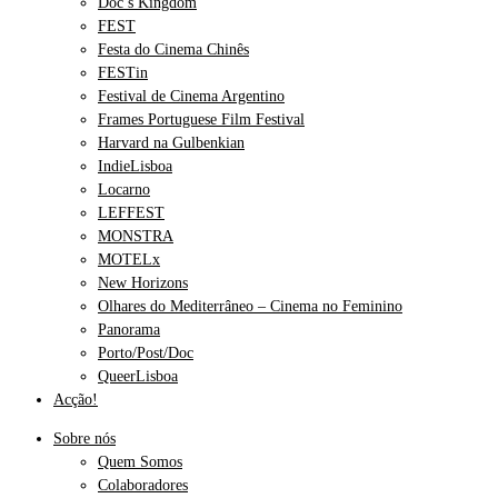
Doc’s Kingdom
FEST
Festa do Cinema Chinês
FESTin
Festival de Cinema Argentino
Frames Portuguese Film Festival
Harvard na Gulbenkian
IndieLisboa
Locarno
LEFFEST
MONSTRA
MOTELx
New Horizons
Olhares do Mediterrâneo – Cinema no Feminino
Panorama
Porto/Post/Doc
QueerLisboa
Acção!
Sobre nós
Quem Somos
Colaboradores