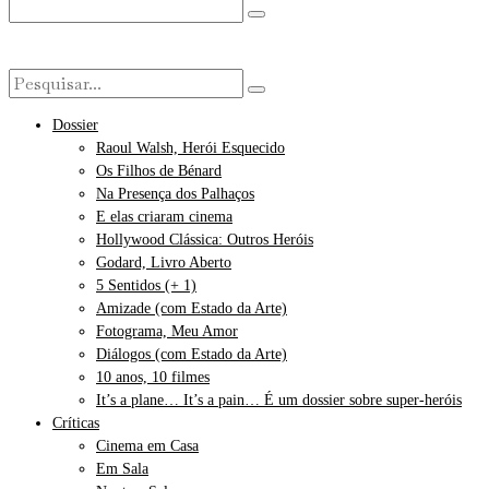
Dossier
Raoul Walsh, Herói Esquecido
Os Filhos de Bénard
Na Presença dos Palhaços
E elas criaram cinema
Hollywood Clássica: Outros Heróis
Godard, Livro Aberto
5 Sentidos (+ 1)
Amizade (com Estado da Arte)
Fotograma, Meu Amor
Diálogos (com Estado da Arte)
10 anos, 10 filmes
It’s a plane… It’s a pain… É um dossier sobre super-heróis
Críticas
Cinema em Casa
Em Sala