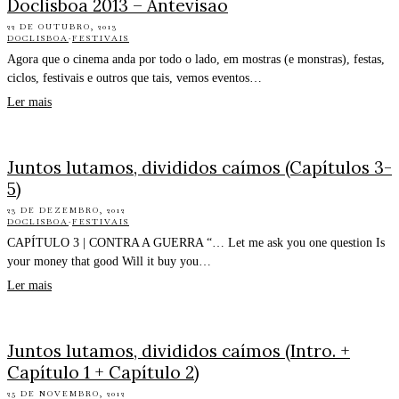
Doclisboa 2013 – Antevisão
22 DE OUTUBRO, 2013
DOCLISBOA
·
FESTIVAIS
Agora que o cinema anda por todo o lado, em mostras (e monstras), festas,
ciclos, festivais e outros que tais, vemos eventos…
Ler mais
Juntos lutamos, divididos caímos (Capítulos 3-
5)
23 DE DEZEMBRO, 2012
DOCLISBOA
·
FESTIVAIS
CAPÍTULO 3 | CONTRA A GUERRA “… Let me ask you one question Is
your money that good Will it buy you…
Ler mais
Juntos lutamos, divididos caímos (Intro. +
Capítulo 1 + Capítulo 2)
25 DE NOVEMBRO, 2012