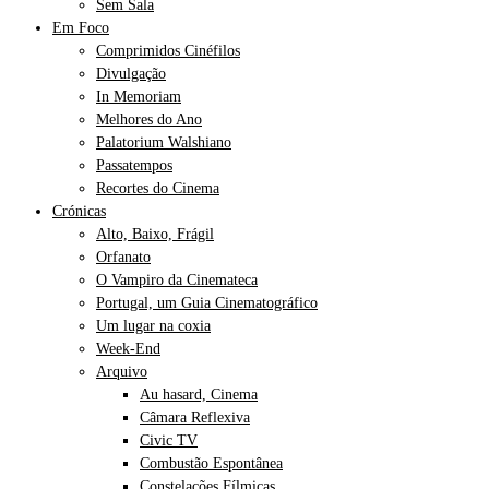
Sem Sala
Em Foco
Comprimidos Cinéfilos
Divulgação
In Memoriam
Melhores do Ano
Palatorium Walshiano
Passatempos
Recortes do Cinema
Crónicas
Alto, Baixo, Frágil
Orfanato
O Vampiro da Cinemateca
Portugal, um Guia Cinematográfico
Um lugar na coxia
Week-End
Arquivo
Au hasard, Cinema
Câmara Reflexiva
Civic TV
Combustão Espontânea
Constelações Fílmicas