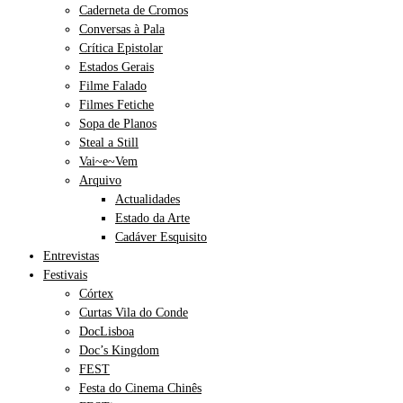
Caderneta de Cromos
Conversas à Pala
Crítica Epistolar
Estados Gerais
Filme Falado
Filmes Fetiche
Sopa de Planos
Steal a Still
Vai~e~Vem
Arquivo
Actualidades
Estado da Arte
Cadáver Esquisito
Entrevistas
Festivais
Córtex
Curtas Vila do Conde
DocLisboa
Doc’s Kingdom
FEST
Festa do Cinema Chinês