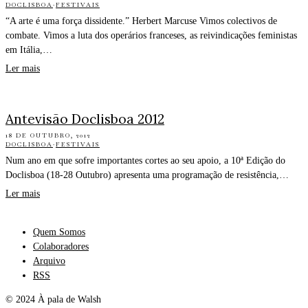
DOCLISBOA
·
FESTIVAIS
“A arte é uma força dissidente.” Herbert Marcuse Vimos colectivos de
combate. Vimos a luta dos operários franceses, as reivindicações feministas
em Itália,…
Ler mais
Antevisão Doclisboa 2012
18 DE OUTUBRO, 2012
DOCLISBOA
·
FESTIVAIS
Num ano em que sofre importantes cortes ao seu apoio, a 10ª Edição do
Doclisboa (18-28 Outubro) apresenta uma programação de resistência,…
Ler mais
Quem Somos
Colaboradores
Arquivo
RSS
© 2024 À pala de Walsh