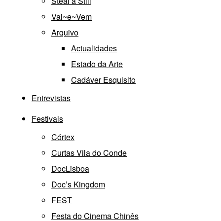
Steal a Still
Vai~e~Vem
Arquivo
Actualidades
Estado da Arte
Cadáver Esquisito
Entrevistas
Festivais
Córtex
Curtas Vila do Conde
DocLisboa
Doc’s Kingdom
FEST
Festa do Cinema Chinês