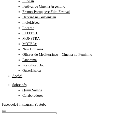
FESTin
Festival de Cinema Argentino
Frames Portuguese Film Festival
Harvard na Gulbenkian
IndieLisboa
Locarno
LEFFEST
MONSTRA
MOTELx
New Horizons
Olhares do Mediterrâneo – Cinema no Feminino
Panorama
Porto/Post/Doc
QueerLisboa
Acção!
Sobre nós
Quem Somos
Colaboradores
Facebook-f
Instagram
Youtube