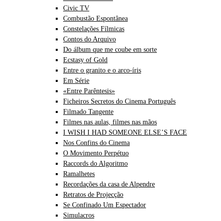
Civic TV
Combustão Espontânea
Constelações Fílmicas
Contos do Arquivo
Do álbum que me coube em sorte
Ecstasy of Gold
Entre o granito e o arco-íris
Em Série
«Entre Parêntesis»
Ficheiros Secretos do Cinema Português
Filmado Tangente
Filmes nas aulas, filmes nas mãos
I WISH I HAD SOMEONE ELSE’S FACE
Nos Confins do Cinema
O Movimento Perpétuo
Raccords do Algoritmo
Ramalhetes
Recordações da casa de Alpendre
Retratos de Projecção
Se Confinado Um Espectador
Simulacros