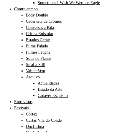
Sometimes I Wish We Were an Eagle
Contra-campo
Body Double
Caderneta de Cromos
Conversas à Pala
Crítica Epistolar
Estados Gerais
Filme Falado
Filmes Fetiche
Sopa de Planos
Steal a Still
Vai~e~Vem
Arquivo
Actualidades
Estado da Arte
Cadáver Esquisito
Entrevistas
Festivais
Córtex
Curtas Vila do Conde
DocLisboa