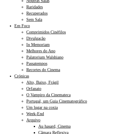
Noutras Salas
Raridades
Recuperados
Sem Sala
Em Foco
Comprimidos Cinéfilos
Divulgação
In Memoriam
Melhores do Ano
Palatorium Walshiano
Passatempos
Recortes do Cinema
Crónicas
Alto, Baixo, Frágil
Orfanato
O Vampiro da Cinemateca
Portugal, um Guia Cinematográfico
Um lugar na coxia
Week-End
Arquivo
Au hasard, Cinema
Câmara Reflexiva