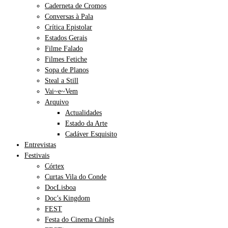
Caderneta de Cromos
Conversas à Pala
Crítica Epistolar
Estados Gerais
Filme Falado
Filmes Fetiche
Sopa de Planos
Steal a Still
Vai~e~Vem
Arquivo
Actualidades
Estado da Arte
Cadáver Esquisito
Entrevistas
Festivais
Córtex
Curtas Vila do Conde
DocLisboa
Doc’s Kingdom
FEST
Festa do Cinema Chinês