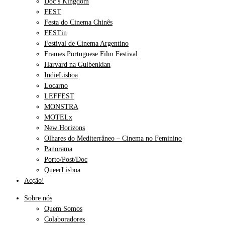
Doc’s Kingdom
FEST
Festa do Cinema Chinês
FESTin
Festival de Cinema Argentino
Frames Portuguese Film Festival
Harvard na Gulbenkian
IndieLisboa
Locarno
LEFFEST
MONSTRA
MOTELx
New Horizons
Olhares do Mediterrâneo – Cinema no Feminino
Panorama
Porto/Post/Doc
QueerLisboa
Acção!
Sobre nós
Quem Somos
Colaboradores