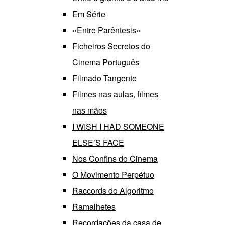
Em Série
«Entre Parêntesis»
Ficheiros Secretos do
Cinema Português
Filmado Tangente
Filmes nas aulas, filmes
nas mãos
I WISH I HAD SOMEONE
ELSE’S FACE
Nos Confins do Cinema
O Movimento Perpétuo
Raccords do Algoritmo
Ramalhetes
Recordações da casa de