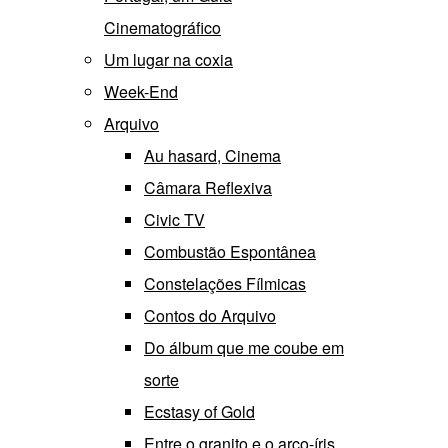
Cinematográfico
Um lugar na coxia
Week-End
Arquivo
Au hasard, Cinema
Câmara Reflexiva
Civic TV
Combustão Espontânea
Constelações Fílmicas
Contos do Arquivo
Do álbum que me coube em
sorte
Ecstasy of Gold
Entre o granito e o arco-íris