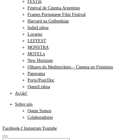
FESTin
Festival de Cinema Argentino
Frames Portuguese Film Festival
Harvard na Gulbenkian
IndieLisboa
Locarno
LEFFEST
MONSTRA
MOTELx
New Horizons
Olhares do Mediterrâneo – Cinema no Feminino
Panorama
Porto/Post/Doc
QueerLisboa
Acção!
Sobre nós
Quem Somos
Colaboradores
Facebook-f
Instagram
Youtube