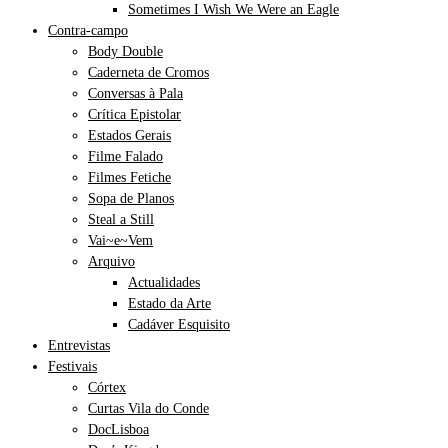
Sometimes I Wish We Were an Eagle
Contra-campo
Body Double
Caderneta de Cromos
Conversas à Pala
Crítica Epistolar
Estados Gerais
Filme Falado
Filmes Fetiche
Sopa de Planos
Steal a Still
Vai~e~Vem
Arquivo
Actualidades
Estado da Arte
Cadáver Esquisito
Entrevistas
Festivais
Córtex
Curtas Vila do Conde
DocLisboa