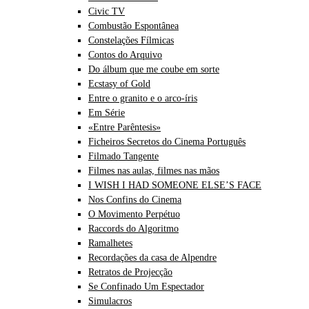
Civic TV
Combustão Espontânea
Constelações Fílmicas
Contos do Arquivo
Do álbum que me coube em sorte
Ecstasy of Gold
Entre o granito e o arco-íris
Em Série
«Entre Parêntesis»
Ficheiros Secretos do Cinema Português
Filmado Tangente
Filmes nas aulas, filmes nas mãos
I WISH I HAD SOMEONE ELSE’S FACE
Nos Confins do Cinema
O Movimento Perpétuo
Raccords do Algoritmo
Ramalhetes
Recordações da casa de Alpendre
Retratos de Projecção
Se Confinado Um Espectador
Simulacros