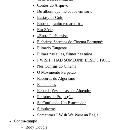
Contos do Arquivo
Do álbum que me coube em sorte
Ecstasy of Gold
Entre o granito e o arco-íris
Em Série
«Entre Parêntesis»
Ficheiros Secretos do Cinema Português
Filmado Tangente
Filmes nas aulas, filmes nas mãos
I WISH I HAD SOMEONE ELSE’S FACE
Nos Confins do Cinema
O Movimento Perpétuo
Raccords do Algoritmo
Ramalhetes
Recordações da casa de Alpendre
Retratos de Projecção
Se Confinado Um Espectador
Simulacros
Sometimes I Wish We Were an Eagle
Contra-campo
Body Double