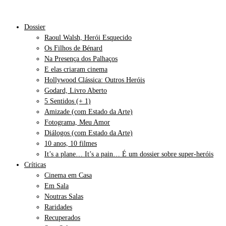
Dossier
Raoul Walsh, Herói Esquecido
Os Filhos de Bénard
Na Presença dos Palhaços
E elas criaram cinema
Hollywood Clássica: Outros Heróis
Godard, Livro Aberto
5 Sentidos (+ 1)
Amizade (com Estado da Arte)
Fotograma, Meu Amor
Diálogos (com Estado da Arte)
10 anos, 10 filmes
It’s a plane… It’s a pain… É um dossier sobre super-heróis
Críticas
Cinema em Casa
Em Sala
Noutras Salas
Raridades
Recuperados