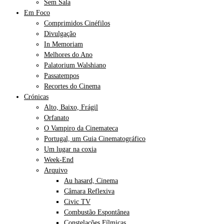
Sem Sala
Em Foco
Comprimidos Cinéfilos
Divulgação
In Memoriam
Melhores do Ano
Palatorium Walshiano
Passatempos
Recortes do Cinema
Crónicas
Alto, Baixo, Frágil
Orfanato
O Vampiro da Cinemateca
Portugal, um Guia Cinematográfico
Um lugar na coxia
Week-End
Arquivo
Au hasard, Cinema
Câmara Reflexiva
Civic TV
Combustão Espontânea
Constelações Fílmicas