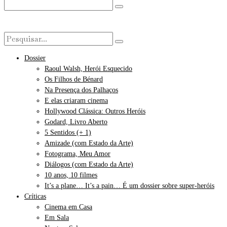
Dossier
Raoul Walsh, Herói Esquecido
Os Filhos de Bénard
Na Presença dos Palhaços
E elas criaram cinema
Hollywood Clássica: Outros Heróis
Godard, Livro Aberto
5 Sentidos (+ 1)
Amizade (com Estado da Arte)
Fotograma, Meu Amor
Diálogos (com Estado da Arte)
10 anos, 10 filmes
It’s a plane… It’s a pain… É um dossier sobre super-heróis
Críticas
Cinema em Casa
Em Sala