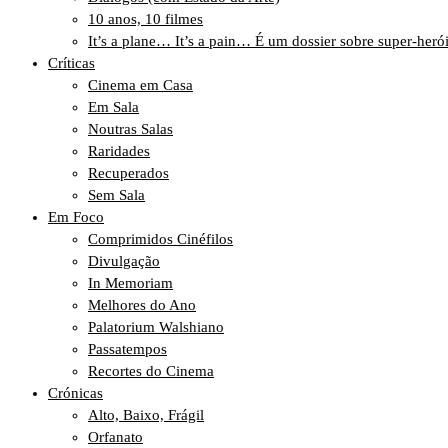
10 anos, 10 filmes
It’s a plane… It’s a pain… É um dossier sobre super-heró
Críticas
Cinema em Casa
Em Sala
Noutras Salas
Raridades
Recuperados
Sem Sala
Em Foco
Comprimidos Cinéfilos
Divulgação
In Memoriam
Melhores do Ano
Palatorium Walshiano
Passatempos
Recortes do Cinema
Crónicas
Alto, Baixo, Frágil
Orfanato