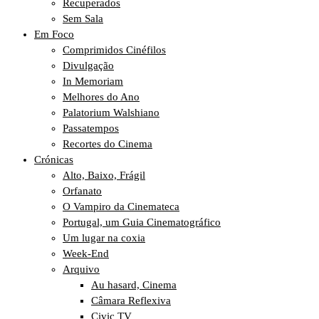
Recuperados
Sem Sala
Em Foco
Comprimidos Cinéfilos
Divulgação
In Memoriam
Melhores do Ano
Palatorium Walshiano
Passatempos
Recortes do Cinema
Crónicas
Alto, Baixo, Frágil
Orfanato
O Vampiro da Cinemateca
Portugal, um Guia Cinematográfico
Um lugar na coxia
Week-End
Arquivo
Au hasard, Cinema
Câmara Reflexiva
Civic TV