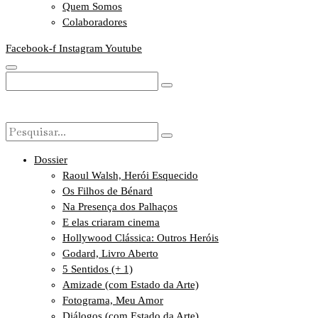
Quem Somos
Colaboradores
Facebook-f
Instagram
Youtube
Dossier
Raoul Walsh, Herói Esquecido
Os Filhos de Bénard
Na Presença dos Palhaços
E elas criaram cinema
Hollywood Clássica: Outros Heróis
Godard, Livro Aberto
5 Sentidos (+ 1)
Amizade (com Estado da Arte)
Fotograma, Meu Amor
Diálogos (com Estado da Arte)