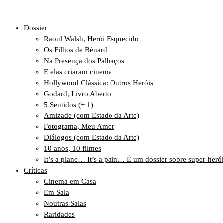
Dossier
Raoul Walsh, Herói Esquecido
Os Filhos de Bénard
Na Presença dos Palhaços
E elas criaram cinema
Hollywood Clássica: Outros Heróis
Godard, Livro Aberto
5 Sentidos (+ 1)
Amizade (com Estado da Arte)
Fotograma, Meu Amor
Diálogos (com Estado da Arte)
10 anos, 10 filmes
It’s a plane… It’s a pain… É um dossier sobre super-heró
Críticas
Cinema em Casa
Em Sala
Noutras Salas
Raridades