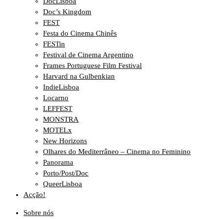
DocLisboa
Doc’s Kingdom
FEST
Festa do Cinema Chinês
FESTin
Festival de Cinema Argentino
Frames Portuguese Film Festival
Harvard na Gulbenkian
IndieLisboa
Locarno
LEFFEST
MONSTRA
MOTELx
New Horizons
Olhares do Mediterrâneo – Cinema no Feminino
Panorama
Porto/Post/Doc
QueerLisboa
Acção!
Sobre nós