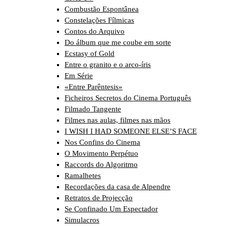
Combustão Espontânea
Constelações Fílmicas
Contos do Arquivo
Do álbum que me coube em sorte
Ecstasy of Gold
Entre o granito e o arco-íris
Em Série
«Entre Parêntesis»
Ficheiros Secretos do Cinema Português
Filmado Tangente
Filmes nas aulas, filmes nas mãos
I WISH I HAD SOMEONE ELSE’S FACE
Nos Confins do Cinema
O Movimento Perpétuo
Raccords do Algoritmo
Ramalhetes
Recordações da casa de Alpendre
Retratos de Projecção
Se Confinado Um Espectador
Simulacros