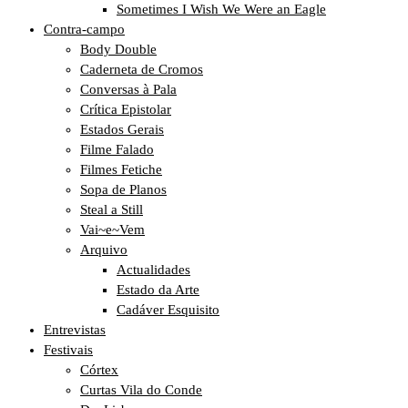
Sometimes I Wish We Were an Eagle
Contra-campo
Body Double
Caderneta de Cromos
Conversas à Pala
Crítica Epistolar
Estados Gerais
Filme Falado
Filmes Fetiche
Sopa de Planos
Steal a Still
Vai~e~Vem
Arquivo
Actualidades
Estado da Arte
Cadáver Esquisito
Entrevistas
Festivais
Córtex
Curtas Vila do Conde