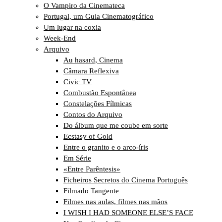
O Vampiro da Cinemateca
Portugal, um Guia Cinematográfico
Um lugar na coxia
Week-End
Arquivo
Au hasard, Cinema
Câmara Reflexiva
Civic TV
Combustão Espontânea
Constelações Fílmicas
Contos do Arquivo
Do álbum que me coube em sorte
Ecstasy of Gold
Entre o granito e o arco-íris
Em Série
«Entre Parêntesis»
Ficheiros Secretos do Cinema Português
Filmado Tangente
Filmes nas aulas, filmes nas mãos
I WISH I HAD SOMEONE ELSE’S FACE