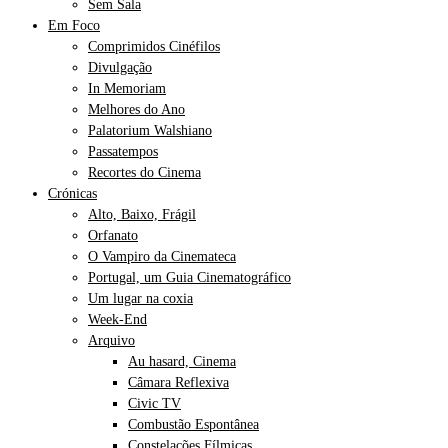
Sem Sala
Em Foco
Comprimidos Cinéfilos
Divulgação
In Memoriam
Melhores do Ano
Palatorium Walshiano
Passatempos
Recortes do Cinema
Crónicas
Alto, Baixo, Frágil
Orfanato
O Vampiro da Cinemateca
Portugal, um Guia Cinematográfico
Um lugar na coxia
Week-End
Arquivo
Au hasard, Cinema
Câmara Reflexiva
Civic TV
Combustão Espontânea
Constelações Fílmicas