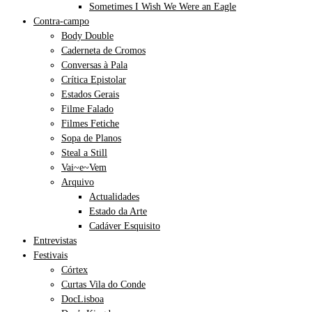
Sometimes I Wish We Were an Eagle
Contra-campo
Body Double
Caderneta de Cromos
Conversas à Pala
Crítica Epistolar
Estados Gerais
Filme Falado
Filmes Fetiche
Sopa de Planos
Steal a Still
Vai~e~Vem
Arquivo
Actualidades
Estado da Arte
Cadáver Esquisito
Entrevistas
Festivais
Córtex
Curtas Vila do Conde
DocLisboa