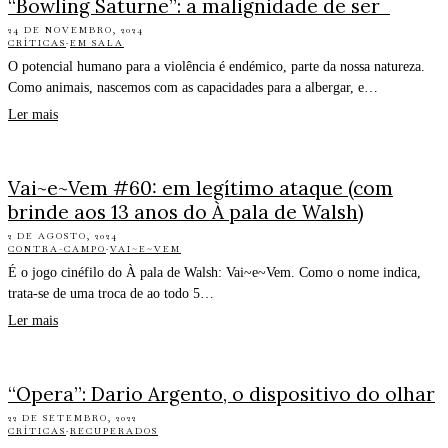
“Bowling Saturne”: a malignidade de ser
24 DE NOVEMBRO, 2024
CRÍTICAS
·
EM SALA
O potencial humano para a violência é endémico, parte da nossa natureza.
Como animais, nascemos com as capacidades para a albergar, e…
Ler mais
Vai~e~Vem #60: em legítimo ataque (com
brinde aos 13 anos do À pala de Walsh)
2 DE AGOSTO, 2024
CONTRA-CAMPO
·
VAI~E~VEM
É o jogo cinéfilo do À pala de Walsh: Vai~e~Vem. Como o nome indica,
trata-se de uma troca de ao todo 5…
Ler mais
“Opera”: Dario Argento, o dispositivo do olhar
22 DE SETEMBRO, 2022
CRÍTICAS
·
RECUPERADOS