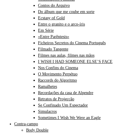
Contos do Arquivo
Do álbum que me coube em sorte
Ecstasy of Gold
Entre o granito e o arco-íris
Em Série
«Entre Parêntesis»
Ficheiros Secretos do Cinema Português
Filmado Tangente
Filmes nas aulas, filmes nas mãos
I WISH I HAD SOMEONE ELSE’S FACE
Nos Confins do Cinema
O Movimento Perpétuo
Raccords do Algoritmo
Ramalhetes
Recordações da casa de Alpendre
Retratos de Projecção
Se Confinado Um Espectador
Simulacros
Sometimes I Wish We Were an Eagle
Contra-campo
Body Double