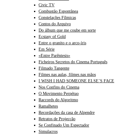
Civic TV
Combustão Espontânea
Constelações Fílmicas
Contos do Arquivo
Do álbum que me coube em sorte
Ecstasy of Gold
Entre o granito e o arco-íris
Em Série
«Entre Parêntesis»
Ficheiros Secretos do Cinema Português
Filmado Tangente
Filmes nas aulas, filmes nas mãos
I WISH I HAD SOMEONE ELSE’S FACE
Nos Confins do Cinema
O Movimento Perpétuo
Raccords do Algoritmo
Ramalhetes
Recordações da casa de Alpendre
Retratos de Projecção
Se Confinado Um Espectador
Simulacros