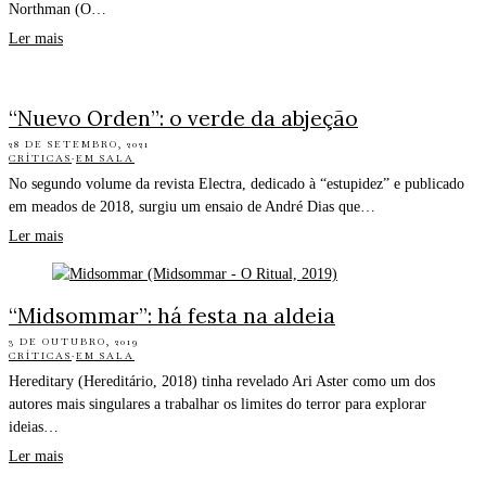
Northman (O…
Ler mais
“Nuevo Orden”: o verde da abjeção
28 DE SETEMBRO, 2021
CRÍTICAS
·
EM SALA
No segundo volume da revista Electra, dedicado à “estupidez” e publicado
em meados de 2018, surgiu um ensaio de André Dias que…
Ler mais
“Midsommar”: há festa na aldeia
3 DE OUTUBRO, 2019
CRÍTICAS
·
EM SALA
Hereditary (Hereditário, 2018) tinha revelado Ari Aster como um dos
autores mais singulares a trabalhar os limites do terror para explorar
ideias…
Ler mais