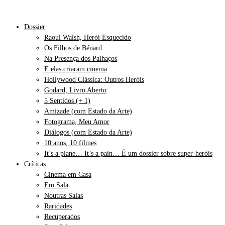
Dossier
Raoul Walsh, Herói Esquecido
Os Filhos de Bénard
Na Presença dos Palhaços
E elas criaram cinema
Hollywood Clássica: Outros Heróis
Godard, Livro Aberto
5 Sentidos (+ 1)
Amizade (com Estado da Arte)
Fotograma, Meu Amor
Diálogos (com Estado da Arte)
10 anos, 10 filmes
It’s a plane… It’s a pain… É um dossier sobre super-heróis
Críticas
Cinema em Casa
Em Sala
Noutras Salas
Raridades
Recuperados