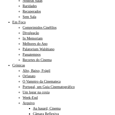
Noutras Salas
Raridades
Recuperados
Sem Sala
Em Foco
Comprimidos Cinéfilos
Divulgação
In Memoriam
Melhores do Ano
Palatorium Walshiano
Passatempos
Recortes do Cinema
Crónicas
Alto, Baixo, Frágil
Orfanato
O Vampiro da Cinemateca
Portugal, um Guia Cinematográfico
Um lugar na coxia
Week-End
Arquivo
Au hasard, Cinema
Câmara Reflexiva