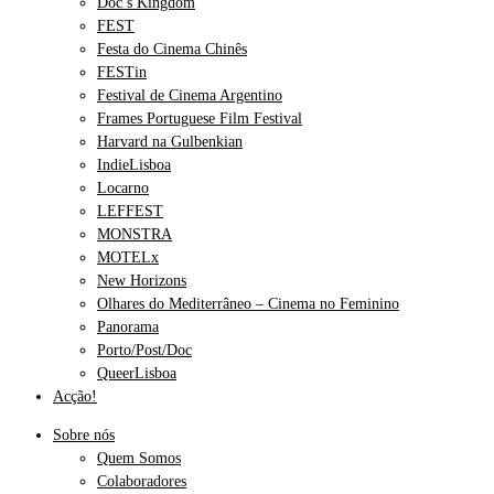
Doc’s Kingdom
FEST
Festa do Cinema Chinês
FESTin
Festival de Cinema Argentino
Frames Portuguese Film Festival
Harvard na Gulbenkian
IndieLisboa
Locarno
LEFFEST
MONSTRA
MOTELx
New Horizons
Olhares do Mediterrâneo – Cinema no Feminino
Panorama
Porto/Post/Doc
QueerLisboa
Acção!
Sobre nós
Quem Somos
Colaboradores