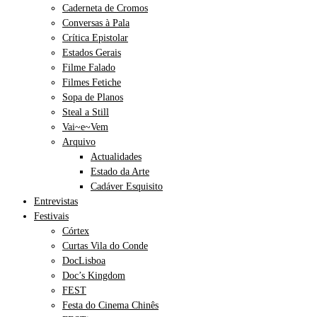
Caderneta de Cromos
Conversas à Pala
Crítica Epistolar
Estados Gerais
Filme Falado
Filmes Fetiche
Sopa de Planos
Steal a Still
Vai~e~Vem
Arquivo
Actualidades
Estado da Arte
Cadáver Esquisito
Entrevistas
Festivais
Córtex
Curtas Vila do Conde
DocLisboa
Doc’s Kingdom
FEST
Festa do Cinema Chinês