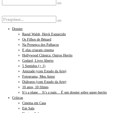
Dossier
Raoul Walsh, Herói Esquecido
Os Filhos de Bénard
Na Presença dos Palhaços
E elas criaram cinema
Hollywood Clássica: Outros Heróis
Godard, Livro Aberto
5 Sentidos (+ 1)
Amizade (com Estado da Arte)
Fotograma, Meu Amor
Diálogos (com Estado da Arte)
10 anos, 10 filmes
It’s a plane… It’s a pain… É um dossier sobre super-heróis
Críticas
Cinema em Casa
Em Sala