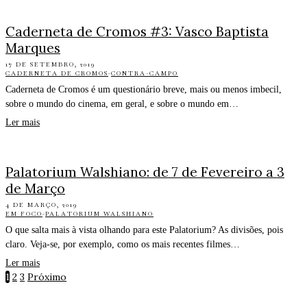
Caderneta de Cromos #3: Vasco Baptista
Marques
17 DE SETEMBRO, 2019
CADERNETA DE CROMOS
·
CONTRA-CAMPO
Caderneta de Cromos é um questionário breve, mais ou menos imbecil,
sobre o mundo do cinema, em geral, e sobre o mundo em…
Ler mais
Palatorium Walshiano: de 7 de Fevereiro a 3
de Março
4 DE MARÇO, 2019
EM FOCO
·
PALATORIUM WALSHIANO
O que salta mais à vista olhando para este Palatorium? As divisões, pois
claro. Veja-se, por exemplo, como os mais recentes filmes…
Ler mais
1
2
3
Próximo