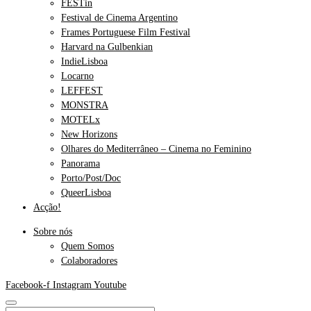
FESTin
Festival de Cinema Argentino
Frames Portuguese Film Festival
Harvard na Gulbenkian
IndieLisboa
Locarno
LEFFEST
MONSTRA
MOTELx
New Horizons
Olhares do Mediterrâneo – Cinema no Feminino
Panorama
Porto/Post/Doc
QueerLisboa
Acção!
Sobre nós
Quem Somos
Colaboradores
Facebook-f
Instagram
Youtube