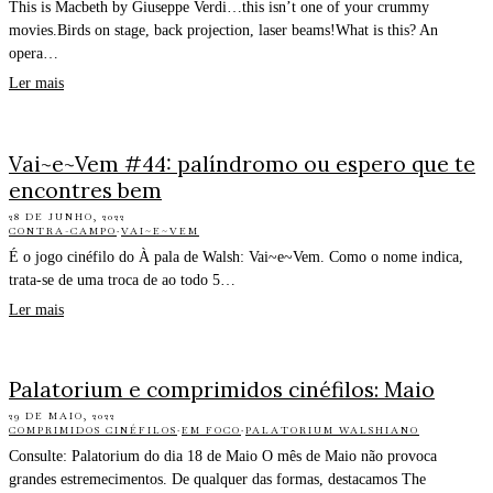
This is Macbeth by Giuseppe Verdi…this isn’t one of your crummy
movies.Birds on stage, back projection, laser beams!What is this? An
opera…
Ler mais
Vai~e~Vem #44: palíndromo ou espero que te
encontres bem
28 DE JUNHO, 2022
CONTRA-CAMPO
·
VAI~E~VEM
É o jogo cinéfilo do À pala de Walsh: Vai~e~Vem. Como o nome indica,
trata-se de uma troca de ao todo 5…
Ler mais
Palatorium e comprimidos cinéfilos: Maio
29 DE MAIO, 2022
COMPRIMIDOS CINÉFILOS
·
EM FOCO
·
PALATORIUM WALSHIANO
Consulte: Palatorium do dia 18 de Maio O mês de Maio não provoca
grandes estremecimentos. De qualquer das formas, destacamos The