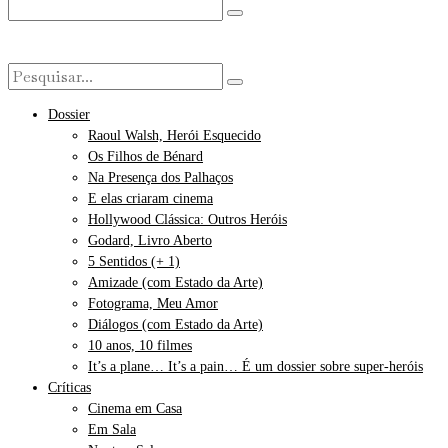
Dossier
Raoul Walsh, Herói Esquecido
Os Filhos de Bénard
Na Presença dos Palhaços
E elas criaram cinema
Hollywood Clássica: Outros Heróis
Godard, Livro Aberto
5 Sentidos (+ 1)
Amizade (com Estado da Arte)
Fotograma, Meu Amor
Diálogos (com Estado da Arte)
10 anos, 10 filmes
It’s a plane… It’s a pain… É um dossier sobre super-heróis
Críticas
Cinema em Casa
Em Sala