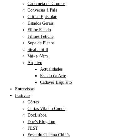
Caderneta de Cromos
Conversas à Pala
Crítica Epistolar
Estados Gerais
Filme Falado
Filmes Fetiche
Sopa de Planos
Steal a Still
Vai~e~Vem
Arquivo
Actualidades
Estado da Arte
Cadáver Esquisito
Entrevistas
Festivais
Córtex
Curtas Vila do Conde
DocLisboa
Doc’s Kingdom
FEST
Festa do Cinema Chinês