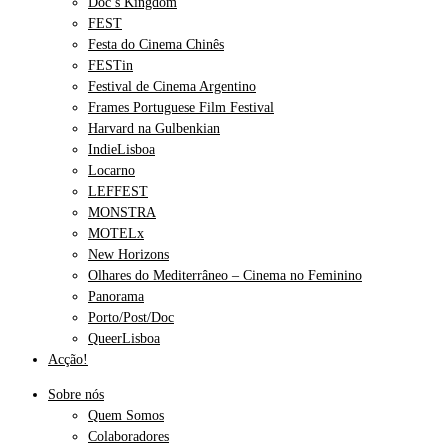
Doc’s Kingdom
FEST
Festa do Cinema Chinês
FESTin
Festival de Cinema Argentino
Frames Portuguese Film Festival
Harvard na Gulbenkian
IndieLisboa
Locarno
LEFFEST
MONSTRA
MOTELx
New Horizons
Olhares do Mediterrâneo – Cinema no Feminino
Panorama
Porto/Post/Doc
QueerLisboa
Acção!
Sobre nós
Quem Somos
Colaboradores