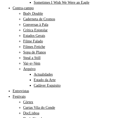
Sometimes I Wish We Were an Eagle
Contra-campo
Body Double
Caderneta de Cromos
Conversas à Pala
Crítica Epistolar
Estados Gerais
Filme Falado
Filmes Fetiche
Sopa de Planos
Steal a Still
Vai~e~Vem
Arquivo
Actualidades
Estado da Arte
Cadáver Esquisito
Entrevistas
Festivais
Córtex
Curtas Vila do Conde
DocLisboa