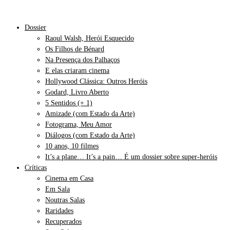
Dossier
Raoul Walsh, Herói Esquecido
Os Filhos de Bénard
Na Presença dos Palhaços
E elas criaram cinema
Hollywood Clássica: Outros Heróis
Godard, Livro Aberto
5 Sentidos (+ 1)
Amizade (com Estado da Arte)
Fotograma, Meu Amor
Diálogos (com Estado da Arte)
10 anos, 10 filmes
It’s a plane… It’s a pain… É um dossier sobre super-heróis
Críticas
Cinema em Casa
Em Sala
Noutras Salas
Raridades
Recuperados