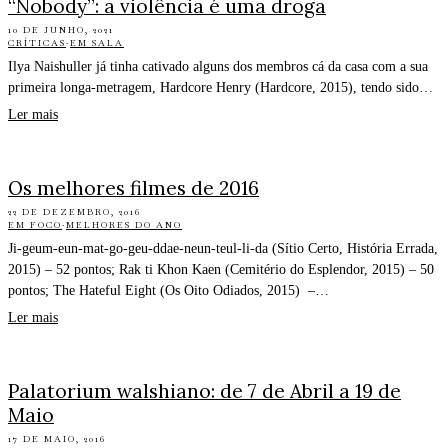
“Nobody”: a violência é uma droga
10 DE JUNHO, 2021
CRÍTICAS
·
EM SALA
Ilya Naishuller já tinha cativado alguns dos membros cá da casa com a sua
primeira longa-metragem, Hardcore Henry (Hardcore, 2015), tendo sido…
Ler mais
Os melhores filmes de 2016
22 DE DEZEMBRO, 2016
EM FOCO
·
MELHORES DO ANO
Ji-geum-eun-mat-go-geu-ddae-neun-teul-li-da (Sítio Certo, História Errada,
2015) – 52 pontos; Rak ti Khon Kaen (Cemitério do Esplendor, 2015) – 50
pontos; The Hateful Eight (Os Oito Odiados, 2015) –…
Ler mais
Palatorium walshiano: de 7 de Abril a 19 de
Maio
17 DE MAIO, 2016