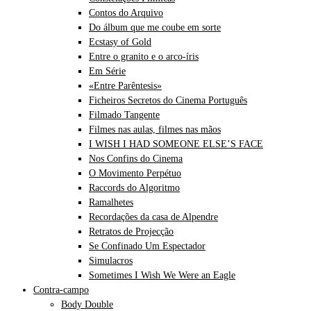
Contos do Arquivo
Do álbum que me coube em sorte
Ecstasy of Gold
Entre o granito e o arco-íris
Em Série
«Entre Parêntesis»
Ficheiros Secretos do Cinema Português
Filmado Tangente
Filmes nas aulas, filmes nas mãos
I WISH I HAD SOMEONE ELSE’S FACE
Nos Confins do Cinema
O Movimento Perpétuo
Raccords do Algoritmo
Ramalhetes
Recordações da casa de Alpendre
Retratos de Projecção
Se Confinado Um Espectador
Simulacros
Sometimes I Wish We Were an Eagle
Contra-campo
Body Double