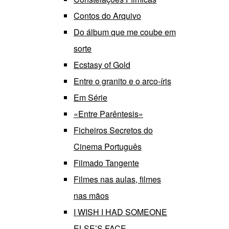
Contos do Arquivo
Do álbum que me coube em
sorte
Ecstasy of Gold
Entre o granito e o arco-íris
Em Série
«Entre Parêntesis»
Ficheiros Secretos do
Cinema Português
Filmado Tangente
Filmes nas aulas, filmes
nas mãos
I WISH I HAD SOMEONE
ELSE’S FACE