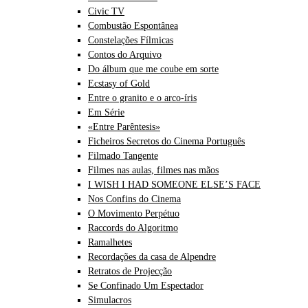
Civic TV
Combustão Espontânea
Constelações Fílmicas
Contos do Arquivo
Do álbum que me coube em sorte
Ecstasy of Gold
Entre o granito e o arco-íris
Em Série
«Entre Parêntesis»
Ficheiros Secretos do Cinema Português
Filmado Tangente
Filmes nas aulas, filmes nas mãos
I WISH I HAD SOMEONE ELSE’S FACE
Nos Confins do Cinema
O Movimento Perpétuo
Raccords do Algoritmo
Ramalhetes
Recordações da casa de Alpendre
Retratos de Projecção
Se Confinado Um Espectador
Simulacros