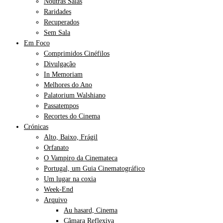
Noutras Salas
Raridades
Recuperados
Sem Sala
Em Foco
Comprimidos Cinéfilos
Divulgação
In Memoriam
Melhores do Ano
Palatorium Walshiano
Passatempos
Recortes do Cinema
Crónicas
Alto, Baixo, Frágil
Orfanato
O Vampiro da Cinemateca
Portugal, um Guia Cinematográfico
Um lugar na coxia
Week-End
Arquivo
Au hasard, Cinema
Câmara Reflexiva