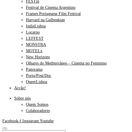
FESTin
Festival de Cinema Argentino
Frames Portuguese Film Festival
Harvard na Gulbenkian
IndieLisboa
Locarno
LEFFEST
MONSTRA
MOTELx
New Horizons
Olhares do Mediterrâneo – Cinema no Feminino
Panorama
Porto/Post/Doc
QueerLisboa
Acção!
Sobre nós
Quem Somos
Colaboradores
Facebook-f
Instagram
Youtube