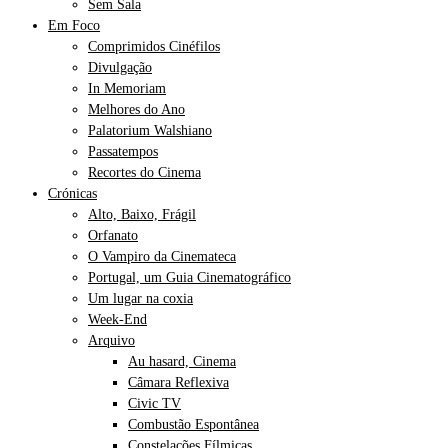
Sem Sala
Em Foco
Comprimidos Cinéfilos
Divulgação
In Memoriam
Melhores do Ano
Palatorium Walshiano
Passatempos
Recortes do Cinema
Crónicas
Alto, Baixo, Frágil
Orfanato
O Vampiro da Cinemateca
Portugal, um Guia Cinematográfico
Um lugar na coxia
Week-End
Arquivo
Au hasard, Cinema
Câmara Reflexiva
Civic TV
Combustão Espontânea
Constelações Fílmicas