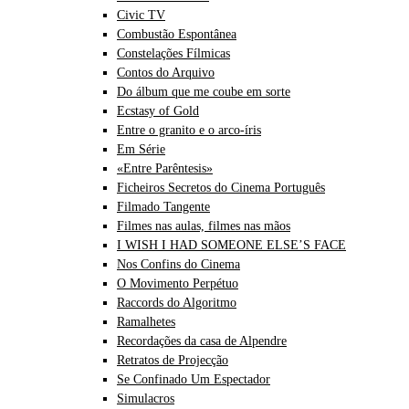
Civic TV
Combustão Espontânea
Constelações Fílmicas
Contos do Arquivo
Do álbum que me coube em sorte
Ecstasy of Gold
Entre o granito e o arco-íris
Em Série
«Entre Parêntesis»
Ficheiros Secretos do Cinema Português
Filmado Tangente
Filmes nas aulas, filmes nas mãos
I WISH I HAD SOMEONE ELSE’S FACE
Nos Confins do Cinema
O Movimento Perpétuo
Raccords do Algoritmo
Ramalhetes
Recordações da casa de Alpendre
Retratos de Projecção
Se Confinado Um Espectador
Simulacros