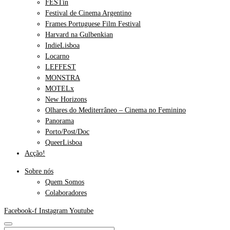
FESTin
Festival de Cinema Argentino
Frames Portuguese Film Festival
Harvard na Gulbenkian
IndieLisboa
Locarno
LEFFEST
MONSTRA
MOTELx
New Horizons
Olhares do Mediterrâneo – Cinema no Feminino
Panorama
Porto/Post/Doc
QueerLisboa
Acção!
Sobre nós
Quem Somos
Colaboradores
Facebook-f
Instagram
Youtube