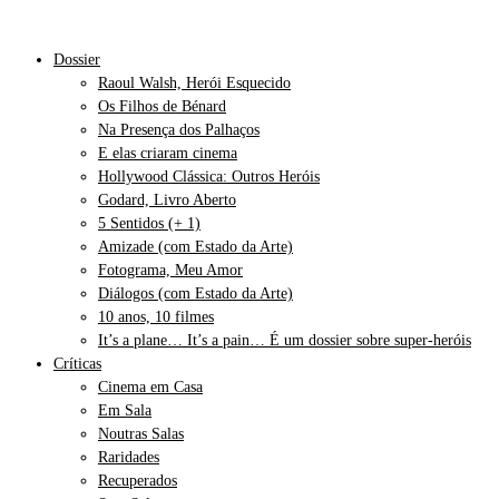
Dossier
Raoul Walsh, Herói Esquecido
Os Filhos de Bénard
Na Presença dos Palhaços
E elas criaram cinema
Hollywood Clássica: Outros Heróis
Godard, Livro Aberto
5 Sentidos (+ 1)
Amizade (com Estado da Arte)
Fotograma, Meu Amor
Diálogos (com Estado da Arte)
10 anos, 10 filmes
It’s a plane… It’s a pain… É um dossier sobre super-heróis
Críticas
Cinema em Casa
Em Sala
Noutras Salas
Raridades
Recuperados