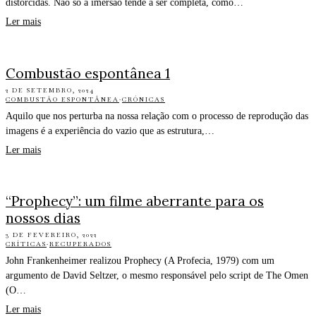
distorcidas. Não só a imersão tende a ser completa, como…
Ler mais
Combustão espontânea 1
2 DE SETEMBRO, 2024
COMBUSTÃO ESPONTÂNEA
·
CRÓNICAS
Aquilo que nos perturba na nossa relação com o processo de reprodução das
imagens é a experiência do vazio que as estrutura,…
Ler mais
“Prophecy”: um filme aberrante para os
nossos dias
3 DE FEVEREIRO, 2022
CRÍTICAS
·
RECUPERADOS
John Frankenheimer realizou Prophecy (A Profecia, 1979) com um
argumento de David Seltzer, o mesmo responsável pelo script de The Omen
(O…
Ler mais