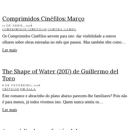
Comprimidos Cinéfilos: Março
12 DE ABRIL, 2018
COMPRIMIDOS CINÉFILOS
·
CONTRA-CAMPO
Os Comprimidos Cinéfilos servem para isto: dar visibilidade a outros
olhares sobre obras estreadas no mês que passou. Mas também têm como…
Ler mais
The Shape of Water (2017) de Guillermo del
Toro
8 DE FEVEREIRO, 2018
CRÍTICAS
·
EM SALA
Este romance e abracinho do plano abaixo parecem-lhe familiares? Pois não
é para menos, já todos vivemos isto. Quem nunca sentiu os…
Ler mais