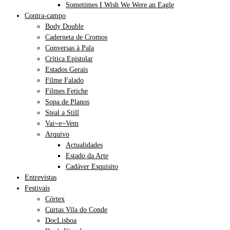
Sometimes I Wish We Were an Eagle
Contra-campo
Body Double
Caderneta de Cromos
Conversas à Pala
Crítica Epistolar
Estados Gerais
Filme Falado
Filmes Fetiche
Sopa de Planos
Steal a Still
Vai~e~Vem
Arquivo
Actualidades
Estado da Arte
Cadáver Esquisito
Entrevistas
Festivais
Córtex
Curtas Vila do Conde
DocLisboa