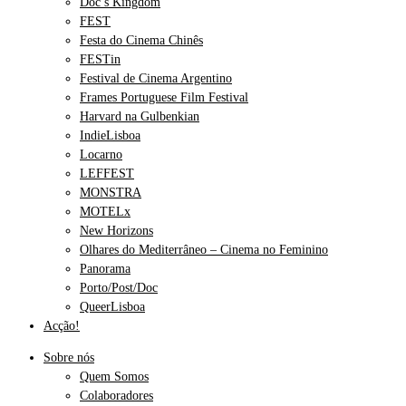
Doc’s Kingdom
FEST
Festa do Cinema Chinês
FESTin
Festival de Cinema Argentino
Frames Portuguese Film Festival
Harvard na Gulbenkian
IndieLisboa
Locarno
LEFFEST
MONSTRA
MOTELx
New Horizons
Olhares do Mediterrâneo – Cinema no Feminino
Panorama
Porto/Post/Doc
QueerLisboa
Acção!
Sobre nós
Quem Somos
Colaboradores