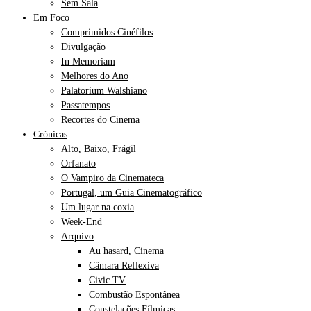
Sem Sala
Em Foco
Comprimidos Cinéfilos
Divulgação
In Memoriam
Melhores do Ano
Palatorium Walshiano
Passatempos
Recortes do Cinema
Crónicas
Alto, Baixo, Frágil
Orfanato
O Vampiro da Cinemateca
Portugal, um Guia Cinematográfico
Um lugar na coxia
Week-End
Arquivo
Au hasard, Cinema
Câmara Reflexiva
Civic TV
Combustão Espontânea
Constelações Fílmicas