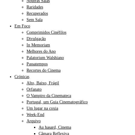
Noutras Salas
Raridades
Recuperados
Sem Sala
Em Foco
Comprimidos Cinéfilos
Divulgação
In Memoriam
Melhores do Ano
Palatorium Walshiano
Passatempos
Recortes do Cinema
Crónicas
Alto, Baixo, Frágil
Orfanato
O Vampiro da Cinemateca
Portugal, um Guia Cinematográfico
Um lugar na coxia
Week-End
Arquivo
Au hasard, Cinema
Câmara Reflexiva