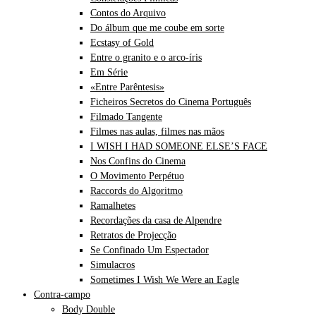
Contos do Arquivo
Do álbum que me coube em sorte
Ecstasy of Gold
Entre o granito e o arco-íris
Em Série
«Entre Parêntesis»
Ficheiros Secretos do Cinema Português
Filmado Tangente
Filmes nas aulas, filmes nas mãos
I WISH I HAD SOMEONE ELSE’S FACE
Nos Confins do Cinema
O Movimento Perpétuo
Raccords do Algoritmo
Ramalhetes
Recordações da casa de Alpendre
Retratos de Projecção
Se Confinado Um Espectador
Simulacros
Sometimes I Wish We Were an Eagle
Contra-campo
Body Double