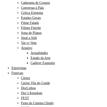
Caderneta de Cromos
Conversas à Pala
Crítica Epistolar
Estados Gerais
Filme Falado
Filmes Fetiche
Sopa de Planos
Steal a Still
Vai~e~Vem
Arquivo
Actualidades
Estado da Arte
Cadáver Esquisito
Entrevistas
Festivais
Córtex
Curtas Vila do Conde
DocLisboa
Doc’s Kingdom
FEST
Festa do Cinema Chinês