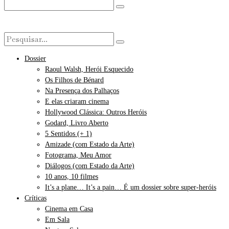
Dossier
Raoul Walsh, Herói Esquecido
Os Filhos de Bénard
Na Presença dos Palhaços
E elas criaram cinema
Hollywood Clássica: Outros Heróis
Godard, Livro Aberto
5 Sentidos (+ 1)
Amizade (com Estado da Arte)
Fotograma, Meu Amor
Diálogos (com Estado da Arte)
10 anos, 10 filmes
It’s a plane… It’s a pain… É um dossier sobre super-heróis
Críticas
Cinema em Casa
Em Sala