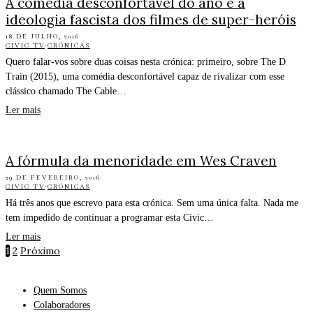
A comédia desconfortável do ano e a
ideologia fascista dos filmes de super-heróis
18 DE JULHO, 2016
CIVIC TV
·
CRÓNICAS
Quero falar-vos sobre duas coisas nesta crónica: primeiro, sobre The D
Train (2015), uma comédia desconfortável capaz de rivalizar com esse
clássico chamado The Cable…
Ler mais
A fórmula da menoridade em Wes Craven
29 DE FEVEREIRO, 2016
CIVIC TV
·
CRÓNICAS
Há três anos que escrevo para esta crónica. Sem uma única falta. Nada me
tem impedido de continuar a programar esta Civic…
Ler mais
1
2
Próximo
Quem Somos
Colaboradores