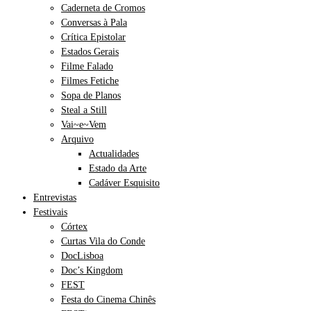
Caderneta de Cromos
Conversas à Pala
Crítica Epistolar
Estados Gerais
Filme Falado
Filmes Fetiche
Sopa de Planos
Steal a Still
Vai~e~Vem
Arquivo
Actualidades
Estado da Arte
Cadáver Esquisito
Entrevistas
Festivais
Córtex
Curtas Vila do Conde
DocLisboa
Doc’s Kingdom
FEST
Festa do Cinema Chinês