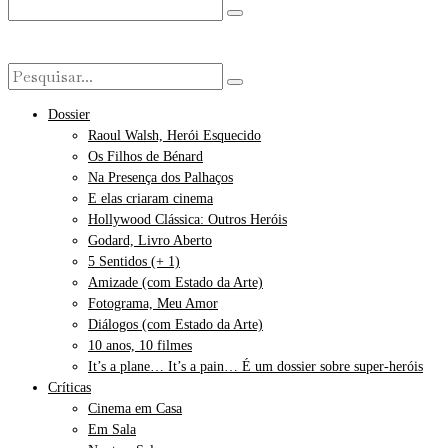
Dossier
Raoul Walsh, Herói Esquecido
Os Filhos de Bénard
Na Presença dos Palhaços
E elas criaram cinema
Hollywood Clássica: Outros Heróis
Godard, Livro Aberto
5 Sentidos (+ 1)
Amizade (com Estado da Arte)
Fotograma, Meu Amor
Diálogos (com Estado da Arte)
10 anos, 10 filmes
It’s a plane… It’s a pain… É um dossier sobre super-heróis
Críticas
Cinema em Casa
Em Sala