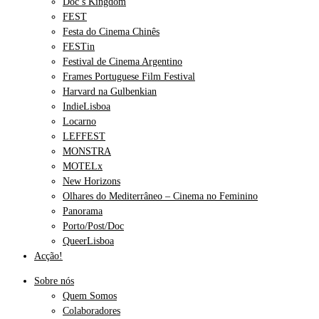
Doc’s Kingdom
FEST
Festa do Cinema Chinês
FESTin
Festival de Cinema Argentino
Frames Portuguese Film Festival
Harvard na Gulbenkian
IndieLisboa
Locarno
LEFFEST
MONSTRA
MOTELx
New Horizons
Olhares do Mediterrâneo – Cinema no Feminino
Panorama
Porto/Post/Doc
QueerLisboa
Acção!
Sobre nós
Quem Somos
Colaboradores