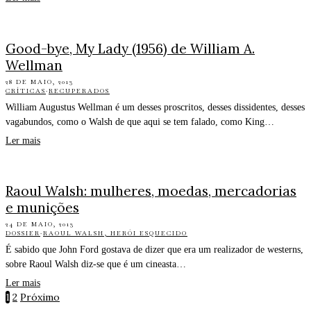
Good-bye, My Lady (1956) de William A.
Wellman
28 DE MAIO, 2013
CRÍTICAS
·
RECUPERADOS
William Augustus Wellman é um desses proscritos, desses dissidentes, desses
vagabundos, como o Walsh de que aqui se tem falado, como King…
Ler mais
Raoul Walsh: mulheres, moedas, mercadorias
e munições
24 DE MAIO, 2013
DOSSIER
·
RAOUL WALSH, HERÓI ESQUECIDO
É sabido que John Ford gostava de dizer que era um realizador de westerns,
sobre Raoul Walsh diz-se que é um cineasta…
Ler mais
1
2
Próximo