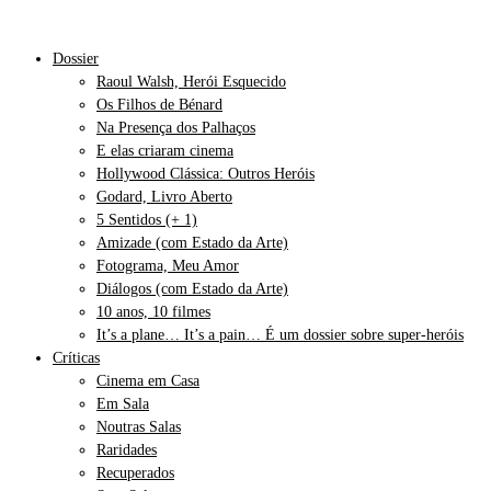
Dossier
Raoul Walsh, Herói Esquecido
Os Filhos de Bénard
Na Presença dos Palhaços
E elas criaram cinema
Hollywood Clássica: Outros Heróis
Godard, Livro Aberto
5 Sentidos (+ 1)
Amizade (com Estado da Arte)
Fotograma, Meu Amor
Diálogos (com Estado da Arte)
10 anos, 10 filmes
It’s a plane… It’s a pain… É um dossier sobre super-heróis
Críticas
Cinema em Casa
Em Sala
Noutras Salas
Raridades
Recuperados