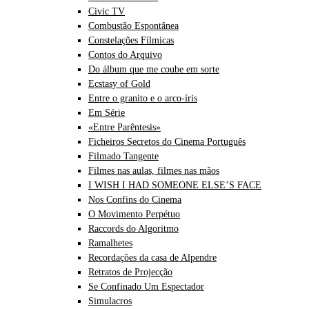
Civic TV
Combustão Espontânea
Constelações Fílmicas
Contos do Arquivo
Do álbum que me coube em sorte
Ecstasy of Gold
Entre o granito e o arco-íris
Em Série
«Entre Parêntesis»
Ficheiros Secretos do Cinema Português
Filmado Tangente
Filmes nas aulas, filmes nas mãos
I WISH I HAD SOMEONE ELSE’S FACE
Nos Confins do Cinema
O Movimento Perpétuo
Raccords do Algoritmo
Ramalhetes
Recordações da casa de Alpendre
Retratos de Projecção
Se Confinado Um Espectador
Simulacros