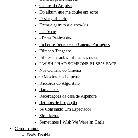
Contos do Arquivo
Do álbum que me coube em sorte
Ecstasy of Gold
Entre o granito e o arco-íris
Em Série
«Entre Parêntesis»
Ficheiros Secretos do Cinema Português
Filmado Tangente
Filmes nas aulas, filmes nas mãos
I WISH I HAD SOMEONE ELSE’S FACE
Nos Confins do Cinema
O Movimento Perpétuo
Raccords do Algoritmo
Ramalhetes
Recordações da casa de Alpendre
Retratos de Projecção
Se Confinado Um Espectador
Simulacros
Sometimes I Wish We Were an Eagle
Contra-campo
Body Double