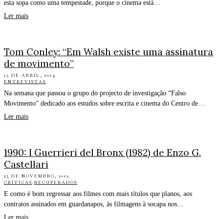
esta sopa como uma tempestade, porque o cinema está…
Ler mais
Tom Conley: “Em Walsh existe uma assinatura
de movimento”
15 DE ABRIL, 2014
ENTREVISTAS
Na semana que passou o grupo do projecto de investigação “Falso
Movimento” dedicado aos estudos sobre escrita e cinema do Centro de…
Ler mais
1990: I Guerrieri del Bronx (1982) de Enzo G.
Castellari
25 DE NOVEMBRO, 2013
CRÍTICAS
·
RECUPERADOS
E como é bom regressar aos filmes com mais títulos que planos, aos
contratos assinados em guardanapos, às filmagens à socapa nos…
Ler mais