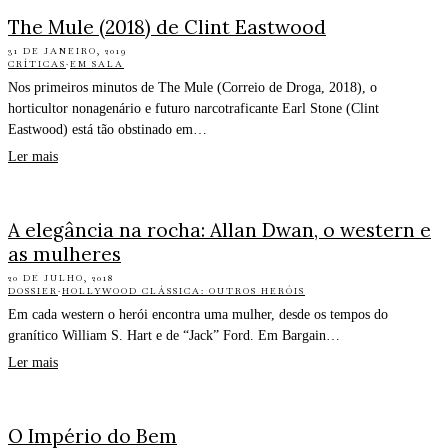
The Mule (2018) de Clint Eastwood
31 DE JANEIRO, 2019
CRÍTICAS
·
EM SALA
Nos primeiros minutos de The Mule (Correio de Droga, 2018), o
horticultor nonagenário e futuro narcotraficante Earl Stone (Clint
Eastwood) está tão obstinado em…
Ler mais
A elegância na rocha: Allan Dwan, o western e
as mulheres
20 DE JULHO, 2018
DOSSIER
·
HOLLYWOOD CLÁSSICA: OUTROS HERÓIS
Em cada western o herói encontra uma mulher, desde os tempos do
granítico William S. Hart e de “Jack” Ford. Em Bargain…
Ler mais
O Império do Bem