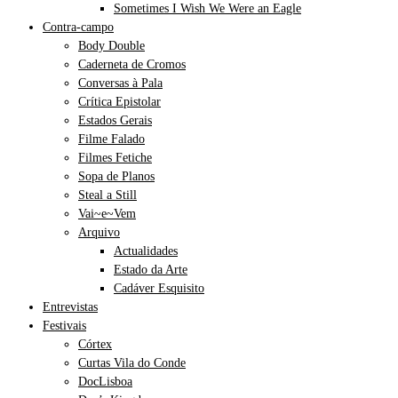
Sometimes I Wish We Were an Eagle
Contra-campo
Body Double
Caderneta de Cromos
Conversas à Pala
Crítica Epistolar
Estados Gerais
Filme Falado
Filmes Fetiche
Sopa de Planos
Steal a Still
Vai~e~Vem
Arquivo
Actualidades
Estado da Arte
Cadáver Esquisito
Entrevistas
Festivais
Córtex
Curtas Vila do Conde
DocLisboa