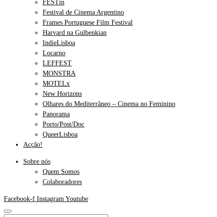
FESTin
Festival de Cinema Argentino
Frames Portuguese Film Festival
Harvard na Gulbenkian
IndieLisboa
Locarno
LEFFEST
MONSTRA
MOTELx
New Horizons
Olhares do Mediterrâneo – Cinema no Feminino
Panorama
Porto/Post/Doc
QueerLisboa
Acção!
Sobre nós
Quem Somos
Colaboradores
Facebook-f
Instagram
Youtube