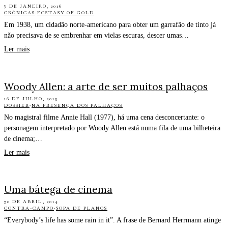
7 DE JANEIRO, 2016
CRÓNICAS
·
ECSTASY OF GOLD
Em 1938, um cidadão norte-americano para obter um garrafão de tinto já
não precisava de se embrenhar em vielas escuras, descer umas…
Ler mais
Woody Allen: a arte de ser muitos palhaços
16 DE JULHO, 2015
DOSSIER
·
NA PRESENÇA DOS PALHAÇOS
No magistral filme Annie Hall (1977), há uma cena desconcertante: o
personagem interpretado por Woody Allen está numa fila de uma bilheteira
de cinema;…
Ler mais
Uma bátega de cinema
30 DE ABRIL, 2014
CONTRA-CAMPO
·
SOPA DE PLANOS
“Everybody’s life has some rain in it”. A frase de Bernard Herrmann atinge