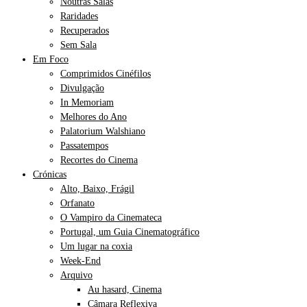
Noutras Salas
Raridades
Recuperados
Sem Sala
Em Foco
Comprimidos Cinéfilos
Divulgação
In Memoriam
Melhores do Ano
Palatorium Walshiano
Passatempos
Recortes do Cinema
Crónicas
Alto, Baixo, Frágil
Orfanato
O Vampiro da Cinemateca
Portugal, um Guia Cinematográfico
Um lugar na coxia
Week-End
Arquivo
Au hasard, Cinema
Câmara Reflexiva