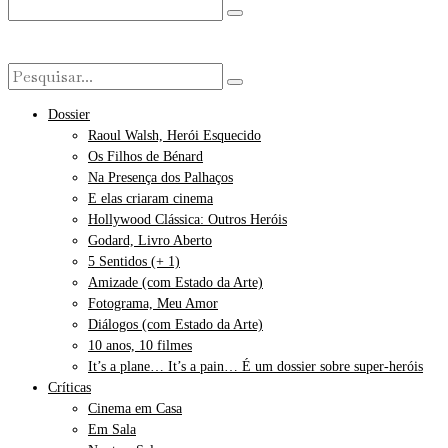
Dossier
Raoul Walsh, Herói Esquecido
Os Filhos de Bénard
Na Presença dos Palhaços
E elas criaram cinema
Hollywood Clássica: Outros Heróis
Godard, Livro Aberto
5 Sentidos (+ 1)
Amizade (com Estado da Arte)
Fotograma, Meu Amor
Diálogos (com Estado da Arte)
10 anos, 10 filmes
It’s a plane… It’s a pain… É um dossier sobre super-heróis
Críticas
Cinema em Casa
Em Sala