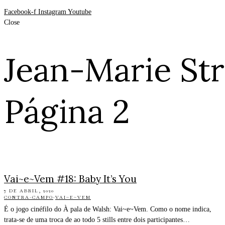
Facebook-f
Instagram
Youtube
Close
Jean-Marie St
Página 2
Vai~e~Vem #18: Baby It’s You
7 DE ABRIL, 2020
CONTRA-CAMPO
·
VAI~E~VEM
É o jogo cinéfilo do À pala de Walsh: Vai~e~Vem. Como o nome indica,
trata-se de uma troca de ao todo 5 stills entre dois participantes…