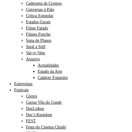
Caderneta de Cromos
Conversas à Pala
Crítica Epistolar
Estados Gerais
Filme Falado
Filmes Fetiche
Sopa de Planos
Steal a Still
Vai~e~Vem
Arquivo
Actualidades
Estado da Arte
Cadáver Esquisito
Entrevistas
Festivais
Córtex
Curtas Vila do Conde
DocLisboa
Doc’s Kingdom
FEST
Festa do Cinema Chinês