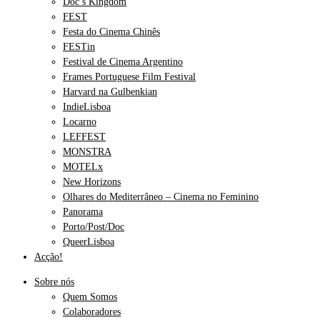
Doc’s Kingdom
FEST
Festa do Cinema Chinês
FESTin
Festival de Cinema Argentino
Frames Portuguese Film Festival
Harvard na Gulbenkian
IndieLisboa
Locarno
LEFFEST
MONSTRA
MOTELx
New Horizons
Olhares do Mediterrâneo – Cinema no Feminino
Panorama
Porto/Post/Doc
QueerLisboa
Acção!
Sobre nós
Quem Somos
Colaboradores