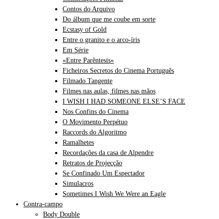
Contos do Arquivo
Do álbum que me coube em sorte
Ecstasy of Gold
Entre o granito e o arco-íris
Em Série
«Entre Parêntesis»
Ficheiros Secretos do Cinema Português
Filmado Tangente
Filmes nas aulas, filmes nas mãos
I WISH I HAD SOMEONE ELSE’S FACE
Nos Confins do Cinema
O Movimento Perpétuo
Raccords do Algoritmo
Ramalhetes
Recordações da casa de Alpendre
Retratos de Projecção
Se Confinado Um Espectador
Simulacros
Sometimes I Wish We Were an Eagle
Contra-campo
Body Double