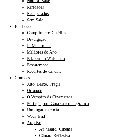
Noutras Salas
Raridades
Recuperados
Sem Sala
Em Foco
Comprimidos Cinéfilos
Divulgação
In Memoriam
Melhores do Ano
Palatorium Walshiano
Passatempos
Recortes do Cinema
Crónicas
Alto, Baixo, Frágil
Orfanato
O Vampiro da Cinemateca
Portugal, um Guia Cinematográfico
Um lugar na coxia
Week-End
Arquivo
Au hasard, Cinema
Câmara Reflexiva