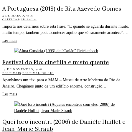
A Portuguesa (2018) de Rita Azevedo Gomes
5 DE MARÇO, 2019
CRÍTICAS
·
EM SALA
Importa nos determos sobre esta frase: “E quando se aguarda durante muito,
muito tempo, também pode acontecer aquilo que só raramente acontece”.…
Ler mais
Festival do Rio: cinefilia e misto quente
14 DE NOVEMBRO, 2018
FESTIVAIS
·
FESTIVAL DO RIO
Apanhámos um táxi para o MAM – Museu de Arte Moderna do Rio de
Janeiro. Chegámos junto de um edifício enorme, construção…
Ler mais
Quei loro incontri (2006) de Danièle Huillet e
Jean-Marie Straub