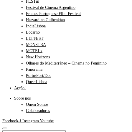
FESTin
Festival de Cinema Argentino
Frames Portuguese Film Festival
Harvard na Gulbenkian
IndieLisboa
Locarno
LEFFEST
MONSTRA
MOTELx
New Horizons
Olhares do Mediterrâneo – Cinema no Feminino
Panorama
Porto/Post/Doc
QueerLisboa
Acção!
Sobre nós
Quem Somos
Colaboradores
Facebook-f
Instagram
Youtube