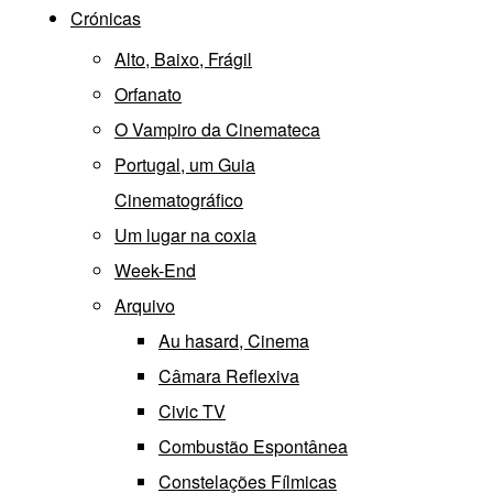
Crónicas
Alto, Baixo, Frágil
Orfanato
O Vampiro da Cinemateca
Portugal, um Guia
Cinematográfico
Um lugar na coxia
Week-End
Arquivo
Au hasard, Cinema
Câmara Reflexiva
Civic TV
Combustão Espontânea
Constelações Fílmicas