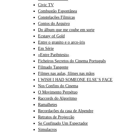
Civic TV
Combustão Espontânea
Constelações Fílmicas
Contos do Arquivo
Do álbum que me coube em sorte
Ecstasy of Gold
Entre o granito e o arco-íris
Em Série
«Entre Parêntesis»
Ficheiros Secretos do Cinema Português
Filmado Tangente
Filmes nas aulas, filmes nas mãos
I WISH I HAD SOMEONE ELSE’S FACE
Nos Confins do Cinema
O Movimento Perpétuo
Raccords do Algoritmo
Ramalhetes
Recordações da casa de Alpendre
Retratos de Projecção
Se Confinado Um Espectador
Simulacros