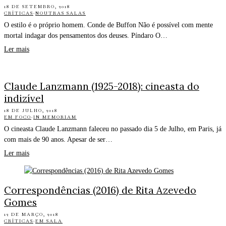
18 DE SETEMBRO, 2018
CRÍTICAS
·
NOUTRAS SALAS
O estilo é o próprio homem. Conde de Buffon Não é possível com mente
mortal indagar dos pensamentos dos deuses. Píndaro O…
Ler mais
Claude Lanzmann (1925-2018): cineasta do
indizível
18 DE JULHO, 2018
EM FOCO
·
IN MEMORIAM
O cineasta Claude Lanzmann faleceu no passado dia 5 de Julho, em Paris, já
com mais de 90 anos. Apesar de ser…
Ler mais
Correspondências (2016) de Rita Azevedo
Gomes
12 DE MARÇO, 2018
CRÍTICAS
·
EM SALA