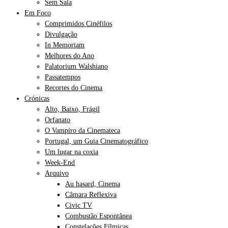
Sem Sala
Em Foco
Comprimidos Cinéfilos
Divulgação
In Memoriam
Melhores do Ano
Palatorium Walshiano
Passatempos
Recortes do Cinema
Crónicas
Alto, Baixo, Frágil
Orfanato
O Vampiro da Cinemateca
Portugal, um Guia Cinematográfico
Um lugar na coxia
Week-End
Arquivo
Au hasard, Cinema
Câmara Reflexiva
Civic TV
Combustão Espontânea
Constelações Fílmicas