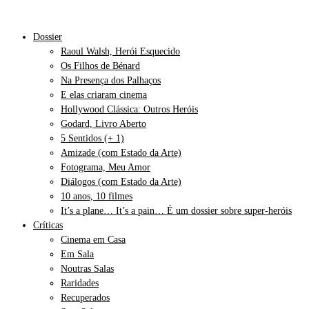
Dossier
Raoul Walsh, Herói Esquecido
Os Filhos de Bénard
Na Presença dos Palhaços
E elas criaram cinema
Hollywood Clássica: Outros Heróis
Godard, Livro Aberto
5 Sentidos (+ 1)
Amizade (com Estado da Arte)
Fotograma, Meu Amor
Diálogos (com Estado da Arte)
10 anos, 10 filmes
It’s a plane… It’s a pain… É um dossier sobre super-heróis
Críticas
Cinema em Casa
Em Sala
Noutras Salas
Raridades
Recuperados