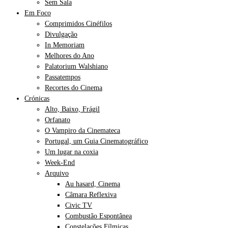
Sem Sala
Em Foco
Comprimidos Cinéfilos
Divulgação
In Memoriam
Melhores do Ano
Palatorium Walshiano
Passatempos
Recortes do Cinema
Crónicas
Alto, Baixo, Frágil
Orfanato
O Vampiro da Cinemateca
Portugal, um Guia Cinematográfico
Um lugar na coxia
Week-End
Arquivo
Au hasard, Cinema
Câmara Reflexiva
Civic TV
Combustão Espontânea
Constelações Fílmicas