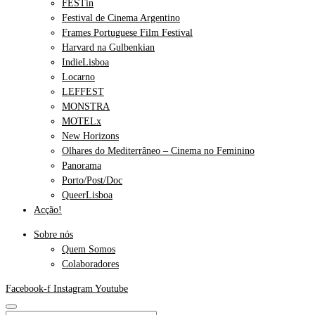
FESTin
Festival de Cinema Argentino
Frames Portuguese Film Festival
Harvard na Gulbenkian
IndieLisboa
Locarno
LEFFEST
MONSTRA
MOTELx
New Horizons
Olhares do Mediterrâneo – Cinema no Feminino
Panorama
Porto/Post/Doc
QueerLisboa
Acção!
Sobre nós
Quem Somos
Colaboradores
Facebook-f
Instagram
Youtube