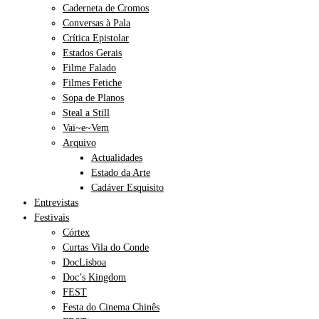
Caderneta de Cromos
Conversas à Pala
Crítica Epistolar
Estados Gerais
Filme Falado
Filmes Fetiche
Sopa de Planos
Steal a Still
Vai~e~Vem
Arquivo
Actualidades
Estado da Arte
Cadáver Esquisito
Entrevistas
Festivais
Córtex
Curtas Vila do Conde
DocLisboa
Doc’s Kingdom
FEST
Festa do Cinema Chinês