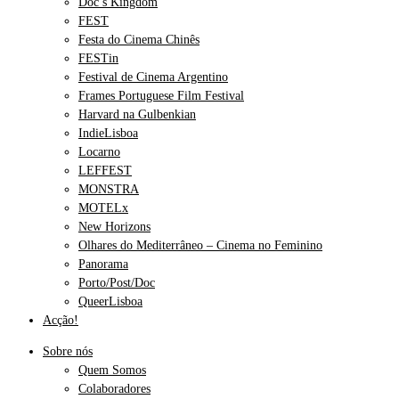
Doc’s Kingdom
FEST
Festa do Cinema Chinês
FESTin
Festival de Cinema Argentino
Frames Portuguese Film Festival
Harvard na Gulbenkian
IndieLisboa
Locarno
LEFFEST
MONSTRA
MOTELx
New Horizons
Olhares do Mediterrâneo – Cinema no Feminino
Panorama
Porto/Post/Doc
QueerLisboa
Acção!
Sobre nós
Quem Somos
Colaboradores