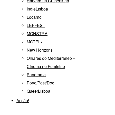
Harvard na Gulbenkian
IndieLisboa
Locarno
LEFFEST
MONSTRA
MOTELx
New Horizons
Olhares do Mediterrâneo –
Cinema no Feminino
Panorama
Porto/Post/Doc
QueerLisboa
Acção!