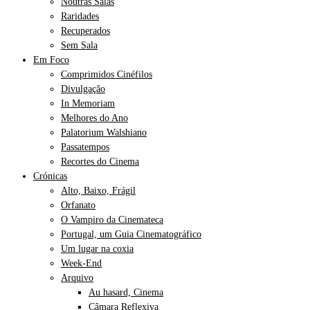
Noutras Salas
Raridades
Recuperados
Sem Sala
Em Foco
Comprimidos Cinéfilos
Divulgação
In Memoriam
Melhores do Ano
Palatorium Walshiano
Passatempos
Recortes do Cinema
Crónicas
Alto, Baixo, Frágil
Orfanato
O Vampiro da Cinemateca
Portugal, um Guia Cinematográfico
Um lugar na coxia
Week-End
Arquivo
Au hasard, Cinema
Câmara Reflexiva