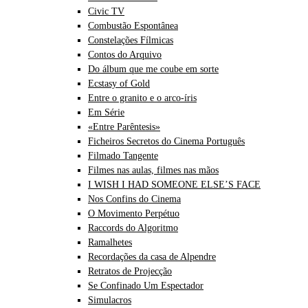
Civic TV
Combustão Espontânea
Constelações Fílmicas
Contos do Arquivo
Do álbum que me coube em sorte
Ecstasy of Gold
Entre o granito e o arco-íris
Em Série
«Entre Parêntesis»
Ficheiros Secretos do Cinema Português
Filmado Tangente
Filmes nas aulas, filmes nas mãos
I WISH I HAD SOMEONE ELSE’S FACE
Nos Confins do Cinema
O Movimento Perpétuo
Raccords do Algoritmo
Ramalhetes
Recordações da casa de Alpendre
Retratos de Projecção
Se Confinado Um Espectador
Simulacros