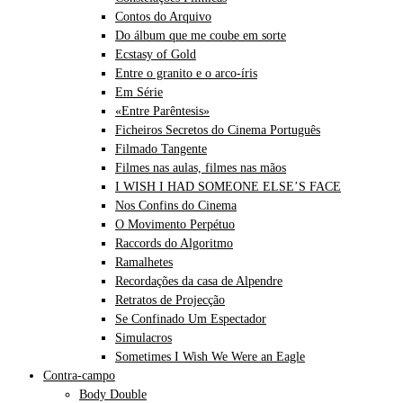
Contos do Arquivo
Do álbum que me coube em sorte
Ecstasy of Gold
Entre o granito e o arco-íris
Em Série
«Entre Parêntesis»
Ficheiros Secretos do Cinema Português
Filmado Tangente
Filmes nas aulas, filmes nas mãos
I WISH I HAD SOMEONE ELSE’S FACE
Nos Confins do Cinema
O Movimento Perpétuo
Raccords do Algoritmo
Ramalhetes
Recordações da casa de Alpendre
Retratos de Projecção
Se Confinado Um Espectador
Simulacros
Sometimes I Wish We Were an Eagle
Contra-campo
Body Double