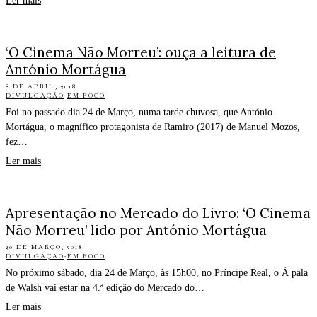
Ler mais
‘O Cinema Não Morreu’: ouça a leitura de
António Mortágua
8 DE ABRIL, 2018
DIVULGAÇÃO
·
EM FOCO
Foi no passado dia 24 de Março, numa tarde chuvosa, que António
Mortágua, o magnífico protagonista de Ramiro (2017) de Manuel Mozos,
fez…
Ler mais
Apresentação no Mercado do Livro: ‘O Cinema
Não Morreu’ lido por António Mortágua
20 DE MARÇO, 2018
DIVULGAÇÃO
·
EM FOCO
No próximo sábado, dia 24 de Março, às 15h00, no Príncipe Real, o À pala
de Walsh vai estar na 4.ª edição do Mercado do…
Ler mais