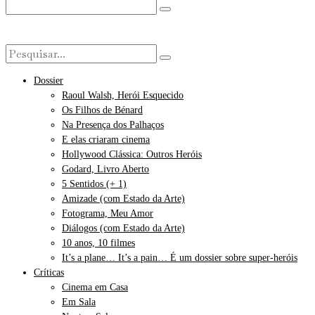
Dossier
Raoul Walsh, Herói Esquecido
Os Filhos de Bénard
Na Presença dos Palhaços
E elas criaram cinema
Hollywood Clássica: Outros Heróis
Godard, Livro Aberto
5 Sentidos (+ 1)
Amizade (com Estado da Arte)
Fotograma, Meu Amor
Diálogos (com Estado da Arte)
10 anos, 10 filmes
It’s a plane… It’s a pain… É um dossier sobre super-heróis
Críticas
Cinema em Casa
Em Sala