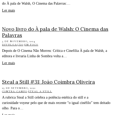
do À pala de Walsh, O Cinema das Palavras:…
Ler mais
Novo livro do À pala de Walsh: O Cinema das
Palavras
5 DE NOVEMBRO, 2024
DIVULGAÇÃO
·
EM FOCO
Depois de O Cinema Não Morreu: Crítica e Cinefilia À pala de Walsh, a
editora e livraria Linha de Sombra volta a…
Ler mais
Steal a Still #31: João Coimbra Oliveira
23 DE SETEMBRO, 2020
CONTRA-CAMPO
·
STEAL A STILL
A rubrica Steal a Still celebra a potência estética do still e a
curiosidade voyeur pelo que de mais recente “o igual cinéfilo” tem deitado
olho. Para o…