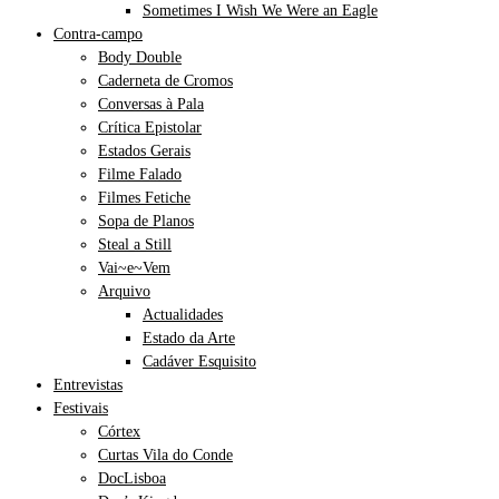
Sometimes I Wish We Were an Eagle
Contra-campo
Body Double
Caderneta de Cromos
Conversas à Pala
Crítica Epistolar
Estados Gerais
Filme Falado
Filmes Fetiche
Sopa de Planos
Steal a Still
Vai~e~Vem
Arquivo
Actualidades
Estado da Arte
Cadáver Esquisito
Entrevistas
Festivais
Córtex
Curtas Vila do Conde
DocLisboa