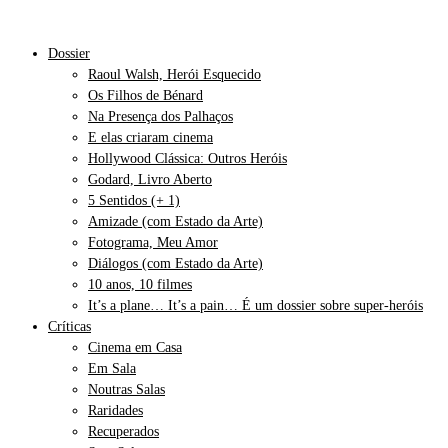
Dossier
Raoul Walsh, Herói Esquecido
Os Filhos de Bénard
Na Presença dos Palhaços
E elas criaram cinema
Hollywood Clássica: Outros Heróis
Godard, Livro Aberto
5 Sentidos (+ 1)
Amizade (com Estado da Arte)
Fotograma, Meu Amor
Diálogos (com Estado da Arte)
10 anos, 10 filmes
It’s a plane… It’s a pain… É um dossier sobre super-heróis
Críticas
Cinema em Casa
Em Sala
Noutras Salas
Raridades
Recuperados