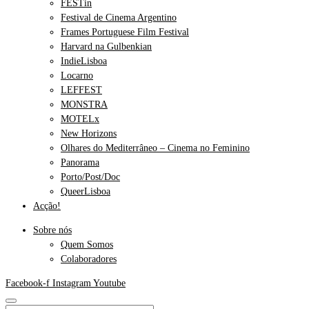
FESTin
Festival de Cinema Argentino
Frames Portuguese Film Festival
Harvard na Gulbenkian
IndieLisboa
Locarno
LEFFEST
MONSTRA
MOTELx
New Horizons
Olhares do Mediterrâneo – Cinema no Feminino
Panorama
Porto/Post/Doc
QueerLisboa
Acção!
Sobre nós
Quem Somos
Colaboradores
Facebook-f
Instagram
Youtube