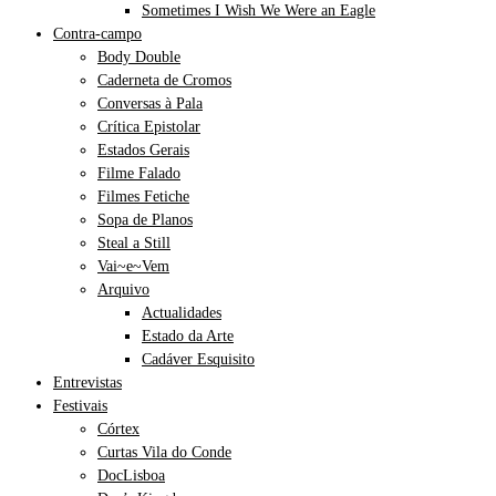
Sometimes I Wish We Were an Eagle
Contra-campo
Body Double
Caderneta de Cromos
Conversas à Pala
Crítica Epistolar
Estados Gerais
Filme Falado
Filmes Fetiche
Sopa de Planos
Steal a Still
Vai~e~Vem
Arquivo
Actualidades
Estado da Arte
Cadáver Esquisito
Entrevistas
Festivais
Córtex
Curtas Vila do Conde
DocLisboa