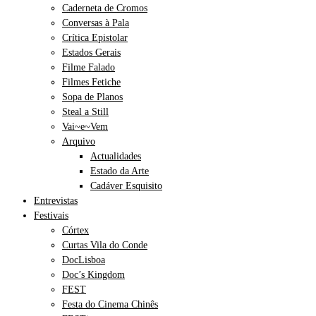
Caderneta de Cromos
Conversas à Pala
Crítica Epistolar
Estados Gerais
Filme Falado
Filmes Fetiche
Sopa de Planos
Steal a Still
Vai~e~Vem
Arquivo
Actualidades
Estado da Arte
Cadáver Esquisito
Entrevistas
Festivais
Córtex
Curtas Vila do Conde
DocLisboa
Doc’s Kingdom
FEST
Festa do Cinema Chinês