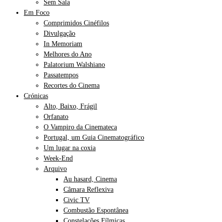
Sem Sala
Em Foco
Comprimidos Cinéfilos
Divulgação
In Memoriam
Melhores do Ano
Palatorium Walshiano
Passatempos
Recortes do Cinema
Crónicas
Alto, Baixo, Frágil
Orfanato
O Vampiro da Cinemateca
Portugal, um Guia Cinematográfico
Um lugar na coxia
Week-End
Arquivo
Au hasard, Cinema
Câmara Reflexiva
Civic TV
Combustão Espontânea
Constelações Fílmicas