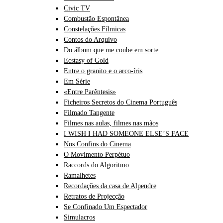
Civic TV
Combustão Espontânea
Constelações Fílmicas
Contos do Arquivo
Do álbum que me coube em sorte
Ecstasy of Gold
Entre o granito e o arco-íris
Em Série
«Entre Parêntesis»
Ficheiros Secretos do Cinema Português
Filmado Tangente
Filmes nas aulas, filmes nas mãos
I WISH I HAD SOMEONE ELSE’S FACE
Nos Confins do Cinema
O Movimento Perpétuo
Raccords do Algoritmo
Ramalhetes
Recordações da casa de Alpendre
Retratos de Projecção
Se Confinado Um Espectador
Simulacros