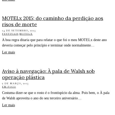
MOTELx 2015: do caminho da perdição aos
risos de morte
14 DE SETEMBRO, 2015
FESTIVAIS
·
MOTELX
A boa regra ditaria que para relatar o que foi o meu MOTELx deste ano
deveria começar pelo princípio e terminar onde normalmente…
Ler mais
Aviso à navegação: À pala de Walsh sob
operação plástica
7 DE MARÇO, 2015
EM FOCO
Costuma dizer-se que o rosto é o frontispício da alma. Pois bem, o À pala
de Walsh aproveita o ano do seu terceiro aniversário…
Ler mais