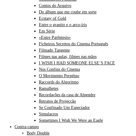
Contos do Arquivo
Do álbum que me coube em sorte
Ecstasy of Gold
Entre o granito e o arco-íris
Em Série
«Entre Parêntesis»
Ficheiros Secretos do Cinema Português
Filmado Tangente
Filmes nas aulas, filmes nas mãos
I WISH I HAD SOMEONE ELSE’S FACE
Nos Confins do Cinema
O Movimento Perpétuo
Raccords do Algoritmo
Ramalhetes
Recordações da casa de Alpendre
Retratos de Projecção
Se Confinado Um Espectador
Simulacros
Sometimes I Wish We Were an Eagle
Contra-campo
Body Double