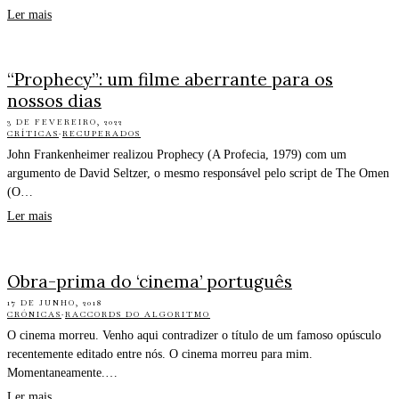
Ler mais
“Prophecy”: um filme aberrante para os
nossos dias
3 DE FEVEREIRO, 2022
CRÍTICAS
·
RECUPERADOS
John Frankenheimer realizou Prophecy (A Profecia, 1979) com um
argumento de David Seltzer, o mesmo responsável pelo script de The Omen
(O…
Ler mais
Obra-prima do ‘cinema’ português
17 DE JUNHO, 2018
CRÓNICAS
·
RACCORDS DO ALGORITMO
O cinema morreu. Venho aqui contradizer o título de um famoso opúsculo
recentemente editado entre nós. O cinema morreu para mim.
Momentaneamente.…
Ler mais