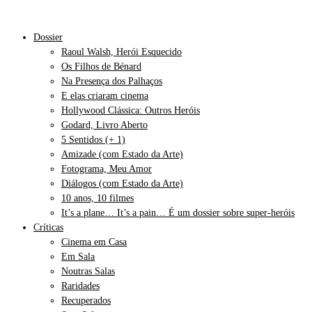
Dossier
Raoul Walsh, Herói Esquecido
Os Filhos de Bénard
Na Presença dos Palhaços
E elas criaram cinema
Hollywood Clássica: Outros Heróis
Godard, Livro Aberto
5 Sentidos (+ 1)
Amizade (com Estado da Arte)
Fotograma, Meu Amor
Diálogos (com Estado da Arte)
10 anos, 10 filmes
It’s a plane… It’s a pain… É um dossier sobre super-heróis
Críticas
Cinema em Casa
Em Sala
Noutras Salas
Raridades
Recuperados