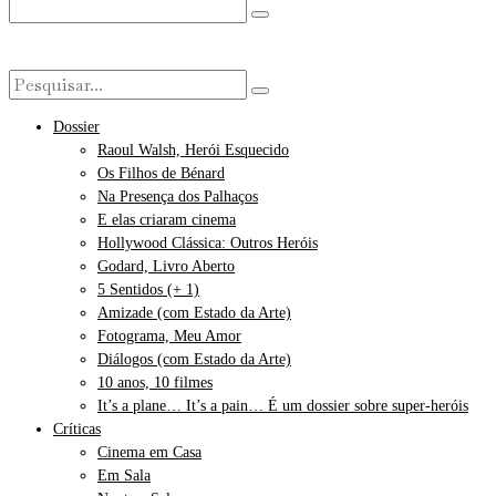
Dossier
Raoul Walsh, Herói Esquecido
Os Filhos de Bénard
Na Presença dos Palhaços
E elas criaram cinema
Hollywood Clássica: Outros Heróis
Godard, Livro Aberto
5 Sentidos (+ 1)
Amizade (com Estado da Arte)
Fotograma, Meu Amor
Diálogos (com Estado da Arte)
10 anos, 10 filmes
It’s a plane… It’s a pain… É um dossier sobre super-heróis
Críticas
Cinema em Casa
Em Sala