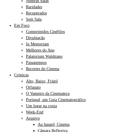
Noutras Salas
Raridades
Recuperados
Sem Sala
Em Foco
Comprimidos Cinéfilos
Divulgação
In Memoriam
Melhores do Ano
Palatorium Walshiano
Passatempos
Recortes do Cinema
Crónicas
Alto, Baixo, Frágil
Orfanato
O Vampiro da Cinemateca
Portugal, um Guia Cinematográfico
Um lugar na coxia
Week-End
Arquivo
Au hasard, Cinema
Câmara Reflexiva