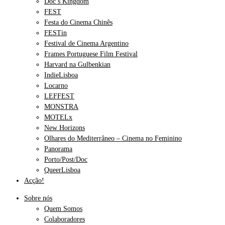
Doc’s Kingdom
FEST
Festa do Cinema Chinês
FESTin
Festival de Cinema Argentino
Frames Portuguese Film Festival
Harvard na Gulbenkian
IndieLisboa
Locarno
LEFFEST
MONSTRA
MOTELx
New Horizons
Olhares do Mediterrâneo – Cinema no Feminino
Panorama
Porto/Post/Doc
QueerLisboa
Acção!
Sobre nós
Quem Somos
Colaboradores