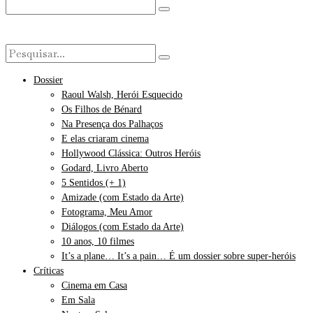
Dossier
Raoul Walsh, Herói Esquecido
Os Filhos de Bénard
Na Presença dos Palhaços
E elas criaram cinema
Hollywood Clássica: Outros Heróis
Godard, Livro Aberto
5 Sentidos (+ 1)
Amizade (com Estado da Arte)
Fotograma, Meu Amor
Diálogos (com Estado da Arte)
10 anos, 10 filmes
It’s a plane… It’s a pain… É um dossier sobre super-heróis
Críticas
Cinema em Casa
Em Sala