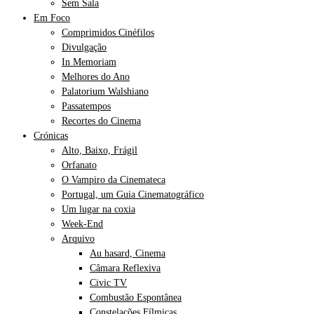
Sem Sala
Em Foco
Comprimidos Cinéfilos
Divulgação
In Memoriam
Melhores do Ano
Palatorium Walshiano
Passatempos
Recortes do Cinema
Crónicas
Alto, Baixo, Frágil
Orfanato
O Vampiro da Cinemateca
Portugal, um Guia Cinematográfico
Um lugar na coxia
Week-End
Arquivo
Au hasard, Cinema
Câmara Reflexiva
Civic TV
Combustão Espontânea
Constelações Fílmicas