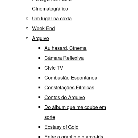
Cinematográfico
Um lugar na coxia
Week-End
Arquivo
Au hasard, Cinema
Câmara Reflexiva
Civic TV
Combustão Espontânea
Constelações Fílmicas
Contos do Arquivo
Do álbum que me coube em
sorte
Ecstasy of Gold
Entre o granito e o arco-íris