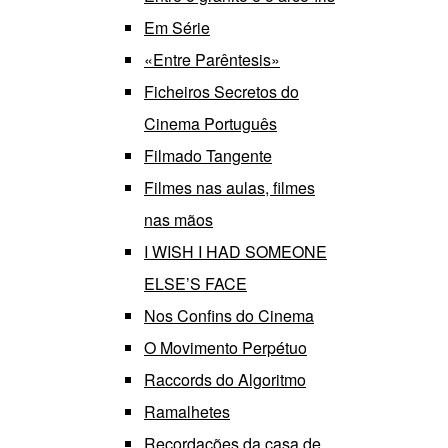
Em Série
«Entre Parêntesis»
Ficheiros Secretos do
Cinema Português
Filmado Tangente
Filmes nas aulas, filmes
nas mãos
I WISH I HAD SOMEONE
ELSE’S FACE
Nos Confins do Cinema
O Movimento Perpétuo
Raccords do Algoritmo
Ramalhetes
Recordações da casa de