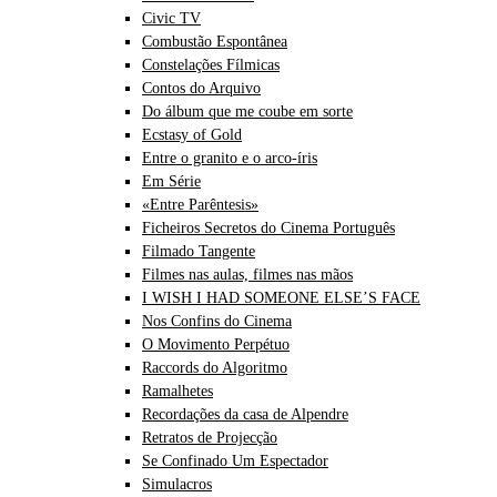
Civic TV
Combustão Espontânea
Constelações Fílmicas
Contos do Arquivo
Do álbum que me coube em sorte
Ecstasy of Gold
Entre o granito e o arco-íris
Em Série
«Entre Parêntesis»
Ficheiros Secretos do Cinema Português
Filmado Tangente
Filmes nas aulas, filmes nas mãos
I WISH I HAD SOMEONE ELSE’S FACE
Nos Confins do Cinema
O Movimento Perpétuo
Raccords do Algoritmo
Ramalhetes
Recordações da casa de Alpendre
Retratos de Projecção
Se Confinado Um Espectador
Simulacros