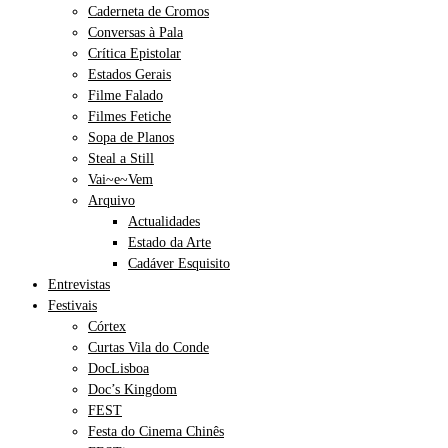
Caderneta de Cromos
Conversas à Pala
Crítica Epistolar
Estados Gerais
Filme Falado
Filmes Fetiche
Sopa de Planos
Steal a Still
Vai~e~Vem
Arquivo
Actualidades
Estado da Arte
Cadáver Esquisito
Entrevistas
Festivais
Córtex
Curtas Vila do Conde
DocLisboa
Doc’s Kingdom
FEST
Festa do Cinema Chinês