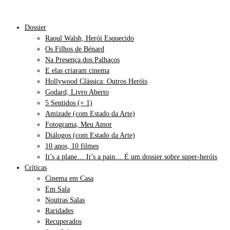
Dossier
Raoul Walsh, Herói Esquecido
Os Filhos de Bénard
Na Presença dos Palhaços
E elas criaram cinema
Hollywood Clássica: Outros Heróis
Godard, Livro Aberto
5 Sentidos (+ 1)
Amizade (com Estado da Arte)
Fotograma, Meu Amor
Diálogos (com Estado da Arte)
10 anos, 10 filmes
It’s a plane… It’s a pain… É um dossier sobre super-heróis
Críticas
Cinema em Casa
Em Sala
Noutras Salas
Raridades
Recuperados