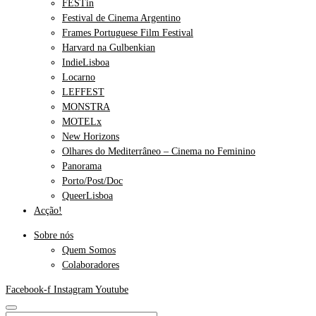
FESTin
Festival de Cinema Argentino
Frames Portuguese Film Festival
Harvard na Gulbenkian
IndieLisboa
Locarno
LEFFEST
MONSTRA
MOTELx
New Horizons
Olhares do Mediterrâneo – Cinema no Feminino
Panorama
Porto/Post/Doc
QueerLisboa
Acção!
Sobre nós
Quem Somos
Colaboradores
Facebook-f
Instagram
Youtube