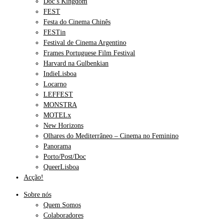
Doc’s Kingdom
FEST
Festa do Cinema Chinês
FESTin
Festival de Cinema Argentino
Frames Portuguese Film Festival
Harvard na Gulbenkian
IndieLisboa
Locarno
LEFFEST
MONSTRA
MOTELx
New Horizons
Olhares do Mediterrâneo – Cinema no Feminino
Panorama
Porto/Post/Doc
QueerLisboa
Acção!
Sobre nós
Quem Somos
Colaboradores