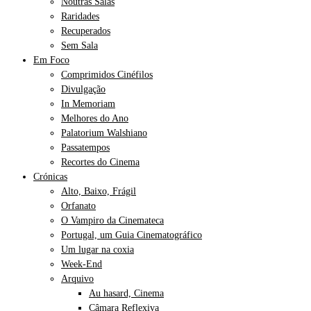
Noutras Salas
Raridades
Recuperados
Sem Sala
Em Foco
Comprimidos Cinéfilos
Divulgação
In Memoriam
Melhores do Ano
Palatorium Walshiano
Passatempos
Recortes do Cinema
Crónicas
Alto, Baixo, Frágil
Orfanato
O Vampiro da Cinemateca
Portugal, um Guia Cinematográfico
Um lugar na coxia
Week-End
Arquivo
Au hasard, Cinema
Câmara Reflexiva