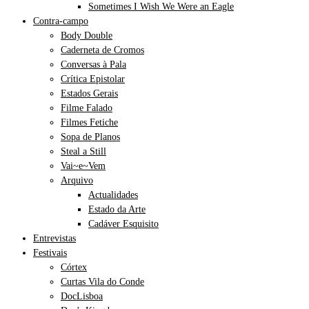
Sometimes I Wish We Were an Eagle
Contra-campo
Body Double
Caderneta de Cromos
Conversas à Pala
Crítica Epistolar
Estados Gerais
Filme Falado
Filmes Fetiche
Sopa de Planos
Steal a Still
Vai~e~Vem
Arquivo
Actualidades
Estado da Arte
Cadáver Esquisito
Entrevistas
Festivais
Córtex
Curtas Vila do Conde
DocLisboa