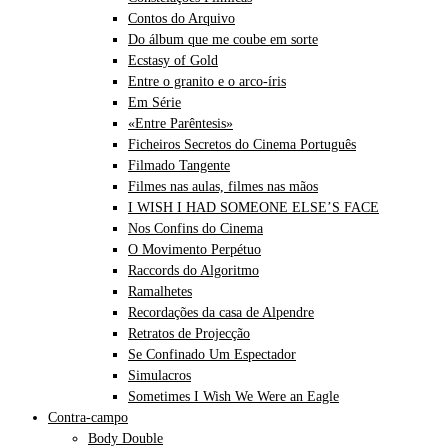
Contos do Arquivo
Do álbum que me coube em sorte
Ecstasy of Gold
Entre o granito e o arco-íris
Em Série
«Entre Parêntesis»
Ficheiros Secretos do Cinema Português
Filmado Tangente
Filmes nas aulas, filmes nas mãos
I WISH I HAD SOMEONE ELSE’S FACE
Nos Confins do Cinema
O Movimento Perpétuo
Raccords do Algoritmo
Ramalhetes
Recordações da casa de Alpendre
Retratos de Projecção
Se Confinado Um Espectador
Simulacros
Sometimes I Wish We Were an Eagle
Contra-campo
Body Double