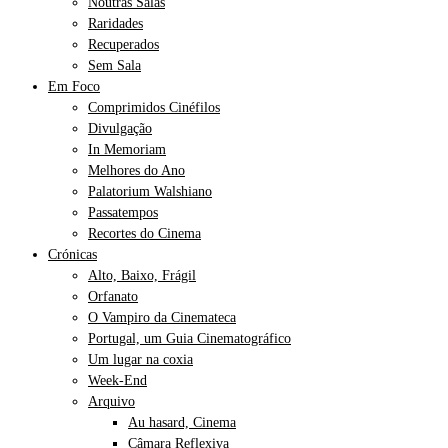
Noutras Salas
Raridades
Recuperados
Sem Sala
Em Foco
Comprimidos Cinéfilos
Divulgação
In Memoriam
Melhores do Ano
Palatorium Walshiano
Passatempos
Recortes do Cinema
Crónicas
Alto, Baixo, Frágil
Orfanato
O Vampiro da Cinemateca
Portugal, um Guia Cinematográfico
Um lugar na coxia
Week-End
Arquivo
Au hasard, Cinema
Câmara Reflexiva