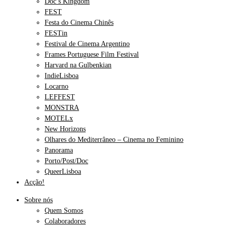
Doc’s Kingdom
FEST
Festa do Cinema Chinês
FESTin
Festival de Cinema Argentino
Frames Portuguese Film Festival
Harvard na Gulbenkian
IndieLisboa
Locarno
LEFFEST
MONSTRA
MOTELx
New Horizons
Olhares do Mediterrâneo – Cinema no Feminino
Panorama
Porto/Post/Doc
QueerLisboa
Acção!
Sobre nós
Quem Somos
Colaboradores