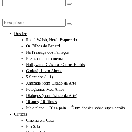
Dossier
Raoul Walsh, Herói Esquecido
Os Filhos de Bénard
Na Presença dos Palhaços
E elas criaram cinema
Hollywood Clássica: Outros Heróis
Godard, Livro Aberto
5 Sentidos (+ 1)
Amizade (com Estado da Arte)
Fotograma, Meu Amor
Diálogos (com Estado da Arte)
10 anos, 10 filmes
It’s a plane… It’s a pain… É um dossier sobre super-heróis
Críticas
Cinema em Casa
Em Sala