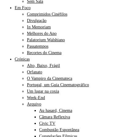
Sem Sala
Em Foco
Comprimidos Cinéfilos
Divulgação
In Memoriam
Melhores do Ano
Palatorium Walshiano
Passatempos
Recortes do Cinema
Crónicas
Alto, Baixo, Frágil
Orfanato
O Vampiro da Cinemateca
Portugal, um Guia Cinematográfico
Um lugar na coxia
Week-End
Arquivo
Au hasard, Cinema
Câmara Reflexiva
Civic TV
Combustão Espontânea
Constelações Fílmicas