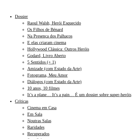
Dossier
Raoul Walsh, Herói Esquecido
Os Filhos de Bénard
Na Presença dos Palhaços
E elas criaram cinema
Hollywood Clássica: Outros Heróis
Godard, Livro Aberto
5 Sentidos (+ 1)
Amizade (com Estado da Arte)
Fotograma, Meu Amor
Diálogos (com Estado da Arte)
10 anos, 10 filmes
It’s a plane… It’s a pain… É um dossier sobre super-heróis
Críticas
Cinema em Casa
Em Sala
Noutras Salas
Raridades
Recuperados