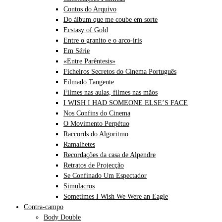
Contos do Arquivo
Do álbum que me coube em sorte
Ecstasy of Gold
Entre o granito e o arco-íris
Em Série
«Entre Parêntesis»
Ficheiros Secretos do Cinema Português
Filmado Tangente
Filmes nas aulas, filmes nas mãos
I WISH I HAD SOMEONE ELSE’S FACE
Nos Confins do Cinema
O Movimento Perpétuo
Raccords do Algoritmo
Ramalhetes
Recordações da casa de Alpendre
Retratos de Projecção
Se Confinado Um Espectador
Simulacros
Sometimes I Wish We Were an Eagle
Contra-campo
Body Double