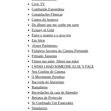
Civic TV
Combustão Espontânea
Constelações Fílmicas
Contos do Arquivo
Do álbum que me coube em sorte
Ecstasy of Gold
Entre o granito e o arco-íris
Em Série
«Entre Parêntesis»
Ficheiros Secretos do Cinema Português
Filmado Tangente
Filmes nas aulas, filmes nas mãos
I WISH I HAD SOMEONE ELSE’S FACE
Nos Confins do Cinema
O Movimento Perpétuo
Raccords do Algoritmo
Ramalhetes
Recordações da casa de Alpendre
Retratos de Projecção
Se Confinado Um Espectador
Simulacros