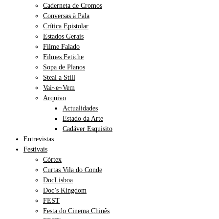
Caderneta de Cromos
Conversas à Pala
Crítica Epistolar
Estados Gerais
Filme Falado
Filmes Fetiche
Sopa de Planos
Steal a Still
Vai~e~Vem
Arquivo
Actualidades
Estado da Arte
Cadáver Esquisito
Entrevistas
Festivais
Córtex
Curtas Vila do Conde
DocLisboa
Doc’s Kingdom
FEST
Festa do Cinema Chinês