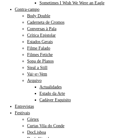
Sometimes I Wish We Were an Eagle
Contra-campo
Body Double
Caderneta de Cromos
Conversas à Pala
Crítica Epistolar
Estados Gerais
Filme Falado
Filmes Fetiche
Sopa de Planos
Steal a Still
Vai~e~Vem
Arquivo
Actualidades
Estado da Arte
Cadáver Esquisito
Entrevistas
Festivais
Córtex
Curtas Vila do Conde
DocLisboa