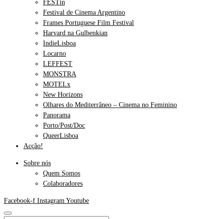
FESTin
Festival de Cinema Argentino
Frames Portuguese Film Festival
Harvard na Gulbenkian
IndieLisboa
Locarno
LEFFEST
MONSTRA
MOTELx
New Horizons
Olhares do Mediterrâneo – Cinema no Feminino
Panorama
Porto/Post/Doc
QueerLisboa
Acção!
Sobre nós
Quem Somos
Colaboradores
Facebook-f
Instagram
Youtube