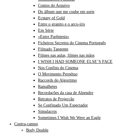
Contos do Arquivo
Do álbum que me coube em sorte
Ecstasy of Gold
Entre o granito e o arco-íris
Em Série
«Entre Parêntesis»
Ficheiros Secretos do Cinema Português
Filmado Tangente
Filmes nas aulas, filmes nas mãos
I WISH I HAD SOMEONE ELSE’S FACE
Nos Confins do Cinema
O Movimento Perpétuo
Raccords do Algoritmo
Ramalhetes
Recordações da casa de Alpendre
Retratos de Projecção
Se Confinado Um Espectador
Simulacros
Sometimes I Wish We Were an Eagle
Contra-campo
Body Double