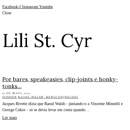
Facebook-f
Instagram
Youtube
Close
Lili St. Cyr
Por bares, speakeasies, clip-joints e honky-
tonks…
22 DE MAIO, 2013
DOSSIER
·
RAOUL WALSH, HERÓI ESQUECIDO
Jacques Rivette dizia que Raoul Walsh - juntando-o a Vincente Minnelli e
George Cukor - só se devia levar em conta quando…
Ler mais