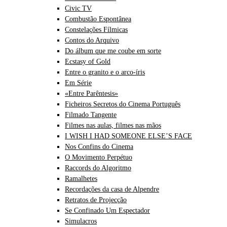
Civic TV
Combustão Espontânea
Constelações Fílmicas
Contos do Arquivo
Do álbum que me coube em sorte
Ecstasy of Gold
Entre o granito e o arco-íris
Em Série
«Entre Parêntesis»
Ficheiros Secretos do Cinema Português
Filmado Tangente
Filmes nas aulas, filmes nas mãos
I WISH I HAD SOMEONE ELSE’S FACE
Nos Confins do Cinema
O Movimento Perpétuo
Raccords do Algoritmo
Ramalhetes
Recordações da casa de Alpendre
Retratos de Projecção
Se Confinado Um Espectador
Simulacros