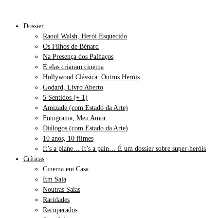
Dossier
Raoul Walsh, Herói Esquecido
Os Filhos de Bénard
Na Presença dos Palhaços
E elas criaram cinema
Hollywood Clássica: Outros Heróis
Godard, Livro Aberto
5 Sentidos (+ 1)
Amizade (com Estado da Arte)
Fotograma, Meu Amor
Diálogos (com Estado da Arte)
10 anos, 10 filmes
It’s a plane… It’s a pain… É um dossier sobre super-heróis
Críticas
Cinema em Casa
Em Sala
Noutras Salas
Raridades
Recuperados