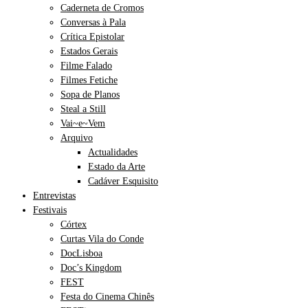
Caderneta de Cromos
Conversas à Pala
Crítica Epistolar
Estados Gerais
Filme Falado
Filmes Fetiche
Sopa de Planos
Steal a Still
Vai~e~Vem
Arquivo
Actualidades
Estado da Arte
Cadáver Esquisito
Entrevistas
Festivais
Córtex
Curtas Vila do Conde
DocLisboa
Doc’s Kingdom
FEST
Festa do Cinema Chinês