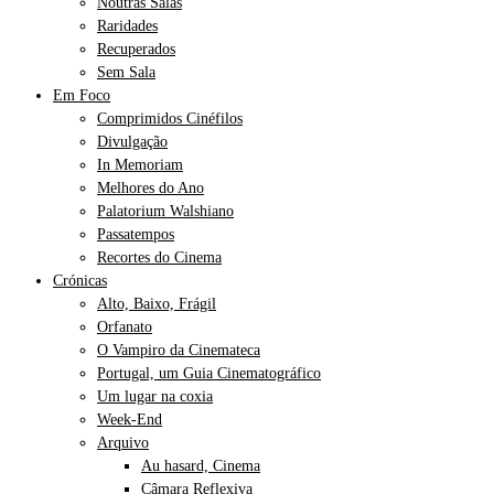
Noutras Salas
Raridades
Recuperados
Sem Sala
Em Foco
Comprimidos Cinéfilos
Divulgação
In Memoriam
Melhores do Ano
Palatorium Walshiano
Passatempos
Recortes do Cinema
Crónicas
Alto, Baixo, Frágil
Orfanato
O Vampiro da Cinemateca
Portugal, um Guia Cinematográfico
Um lugar na coxia
Week-End
Arquivo
Au hasard, Cinema
Câmara Reflexiva