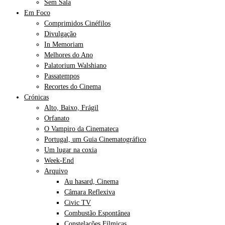
Sem Sala
Em Foco
Comprimidos Cinéfilos
Divulgação
In Memoriam
Melhores do Ano
Palatorium Walshiano
Passatempos
Recortes do Cinema
Crónicas
Alto, Baixo, Frágil
Orfanato
O Vampiro da Cinemateca
Portugal, um Guia Cinematográfico
Um lugar na coxia
Week-End
Arquivo
Au hasard, Cinema
Câmara Reflexiva
Civic TV
Combustão Espontânea
Constelações Fílmicas