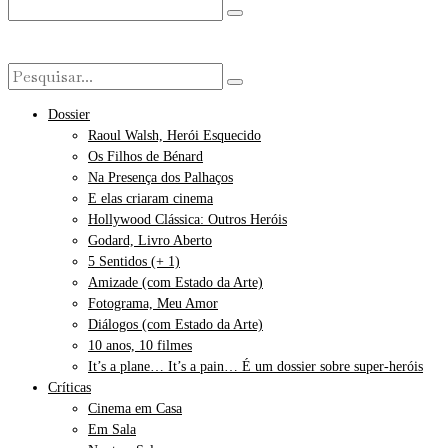
Dossier
Raoul Walsh, Herói Esquecido
Os Filhos de Bénard
Na Presença dos Palhaços
E elas criaram cinema
Hollywood Clássica: Outros Heróis
Godard, Livro Aberto
5 Sentidos (+ 1)
Amizade (com Estado da Arte)
Fotograma, Meu Amor
Diálogos (com Estado da Arte)
10 anos, 10 filmes
It’s a plane… It’s a pain… É um dossier sobre super-heróis
Críticas
Cinema em Casa
Em Sala