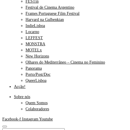
FESTin
Festival de Cinema Argentino
Frames Portuguese Film Festival
Harvard na Gulbenkian
IndieLisboa
Locarno
LEFFEST
MONSTRA
MOTELx
New Horizons
Olhares do Mediterrâneo – Cinema no Feminino
Panorama
Porto/Post/Doc
QueerLisboa
Acção!
Sobre nós
Quem Somos
Colaboradores
Facebook-f
Instagram
Youtube