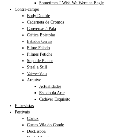
Sometimes I Wish We Were an Eagle
Contra-campo
Body Double
Caderneta de Cromos
Conversas à Pala
Crítica Epistolar
Estados Gerais
Filme Falado
Filmes Fetiche
Sopa de Planos
Steal a Still
Vai~e~Vem
Arquivo
Actualidades
Estado da Arte
Cadáver Esquisito
Entrevistas
Festivais
Córtex
Curtas Vila do Conde
DocLisboa