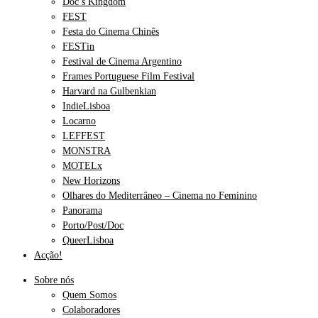
Doc’s Kingdom
FEST
Festa do Cinema Chinês
FESTin
Festival de Cinema Argentino
Frames Portuguese Film Festival
Harvard na Gulbenkian
IndieLisboa
Locarno
LEFFEST
MONSTRA
MOTELx
New Horizons
Olhares do Mediterrâneo – Cinema no Feminino
Panorama
Porto/Post/Doc
QueerLisboa
Acção!
Sobre nós
Quem Somos
Colaboradores