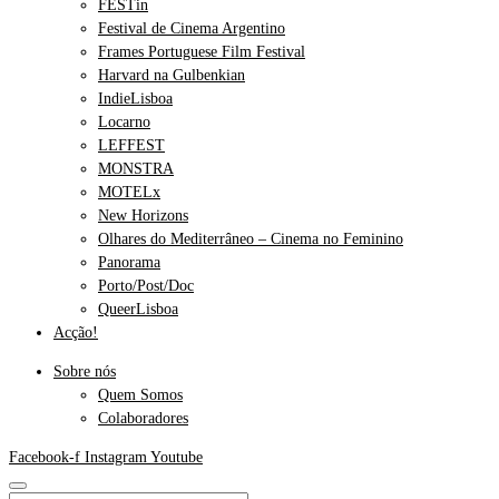
FESTin
Festival de Cinema Argentino
Frames Portuguese Film Festival
Harvard na Gulbenkian
IndieLisboa
Locarno
LEFFEST
MONSTRA
MOTELx
New Horizons
Olhares do Mediterrâneo – Cinema no Feminino
Panorama
Porto/Post/Doc
QueerLisboa
Acção!
Sobre nós
Quem Somos
Colaboradores
Facebook-f
Instagram
Youtube