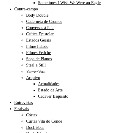
Sometimes I Wish We Were an Eagle
Contra-campo
Body Double
Caderneta de Cromos
Conversas à Pala
Crítica Epistolar
Estados Gerais
Filme Falado
Filmes Fetiche
Sopa de Planos
Steal a Still
Vai~e~Vem
Arquivo
Actualidades
Estado da Arte
Cadáver Esquisito
Entrevistas
Festivais
Córtex
Curtas Vila do Conde
DocLisboa