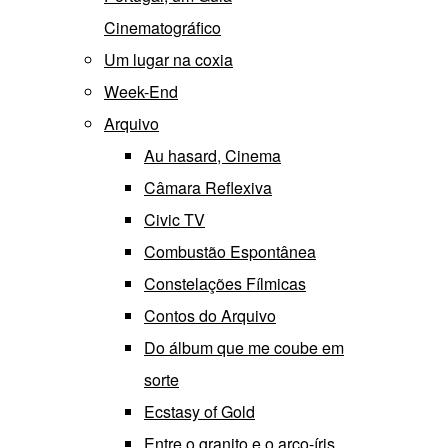
Cinematográfico
Um lugar na coxia
Week-End
Arquivo
Au hasard, Cinema
Câmara Reflexiva
Civic TV
Combustão Espontânea
Constelações Fílmicas
Contos do Arquivo
Do álbum que me coube em
sorte
Ecstasy of Gold
Entre o granito e o arco-íris