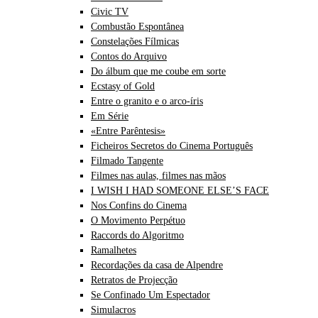
Civic TV
Combustão Espontânea
Constelações Fílmicas
Contos do Arquivo
Do álbum que me coube em sorte
Ecstasy of Gold
Entre o granito e o arco-íris
Em Série
«Entre Parêntesis»
Ficheiros Secretos do Cinema Português
Filmado Tangente
Filmes nas aulas, filmes nas mãos
I WISH I HAD SOMEONE ELSE’S FACE
Nos Confins do Cinema
O Movimento Perpétuo
Raccords do Algoritmo
Ramalhetes
Recordações da casa de Alpendre
Retratos de Projecção
Se Confinado Um Espectador
Simulacros