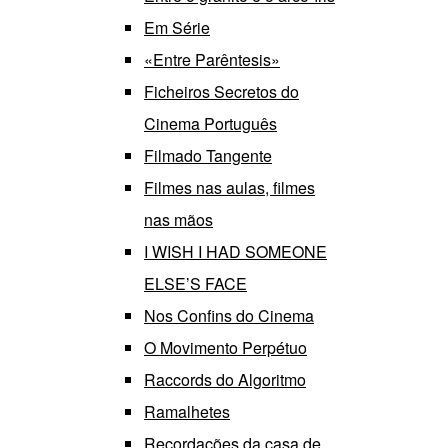
Em Série
«Entre Parêntesis»
Ficheiros Secretos do
Cinema Português
Filmado Tangente
Filmes nas aulas, filmes
nas mãos
I WISH I HAD SOMEONE
ELSE’S FACE
Nos Confins do Cinema
O Movimento Perpétuo
Raccords do Algoritmo
Ramalhetes
Recordações da casa de