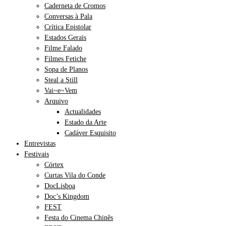
Caderneta de Cromos
Conversas à Pala
Crítica Epistolar
Estados Gerais
Filme Falado
Filmes Fetiche
Sopa de Planos
Steal a Still
Vai~e~Vem
Arquivo
Actualidades
Estado da Arte
Cadáver Esquisito
Entrevistas
Festivais
Córtex
Curtas Vila do Conde
DocLisboa
Doc’s Kingdom
FEST
Festa do Cinema Chinês