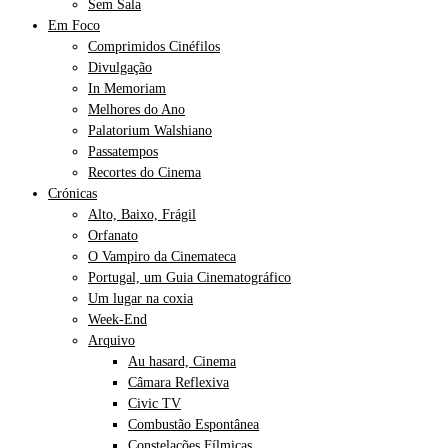
Sem Sala
Em Foco
Comprimidos Cinéfilos
Divulgação
In Memoriam
Melhores do Ano
Palatorium Walshiano
Passatempos
Recortes do Cinema
Crónicas
Alto, Baixo, Frágil
Orfanato
O Vampiro da Cinemateca
Portugal, um Guia Cinematográfico
Um lugar na coxia
Week-End
Arquivo
Au hasard, Cinema
Câmara Reflexiva
Civic TV
Combustão Espontânea
Constelações Fílmicas