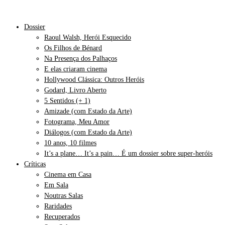
Dossier
Raoul Walsh, Herói Esquecido
Os Filhos de Bénard
Na Presença dos Palhaços
E elas criaram cinema
Hollywood Clássica: Outros Heróis
Godard, Livro Aberto
5 Sentidos (+ 1)
Amizade (com Estado da Arte)
Fotograma, Meu Amor
Diálogos (com Estado da Arte)
10 anos, 10 filmes
It’s a plane… It’s a pain… É um dossier sobre super-heróis
Críticas
Cinema em Casa
Em Sala
Noutras Salas
Raridades
Recuperados