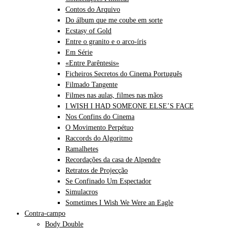
Contos do Arquivo
Do álbum que me coube em sorte
Ecstasy of Gold
Entre o granito e o arco-íris
Em Série
«Entre Parêntesis»
Ficheiros Secretos do Cinema Português
Filmado Tangente
Filmes nas aulas, filmes nas mãos
I WISH I HAD SOMEONE ELSE’S FACE
Nos Confins do Cinema
O Movimento Perpétuo
Raccords do Algoritmo
Ramalhetes
Recordações da casa de Alpendre
Retratos de Projecção
Se Confinado Um Espectador
Simulacros
Sometimes I Wish We Were an Eagle
Contra-campo
Body Double