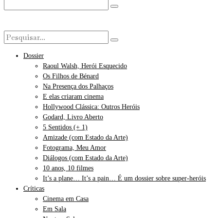
Dossier
Raoul Walsh, Herói Esquecido
Os Filhos de Bénard
Na Presença dos Palhaços
E elas criaram cinema
Hollywood Clássica: Outros Heróis
Godard, Livro Aberto
5 Sentidos (+ 1)
Amizade (com Estado da Arte)
Fotograma, Meu Amor
Diálogos (com Estado da Arte)
10 anos, 10 filmes
It’s a plane… It’s a pain… É um dossier sobre super-heróis
Críticas
Cinema em Casa
Em Sala