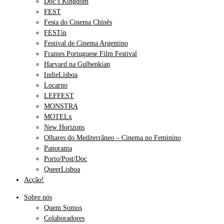
Doc’s Kingdom
FEST
Festa do Cinema Chinês
FESTin
Festival de Cinema Argentino
Frames Portuguese Film Festival
Harvard na Gulbenkian
IndieLisboa
Locarno
LEFFEST
MONSTRA
MOTELx
New Horizons
Olhares do Mediterrâneo – Cinema no Feminino
Panorama
Porto/Post/Doc
QueerLisboa
Acção!
Sobre nós
Quem Somos
Colaboradores