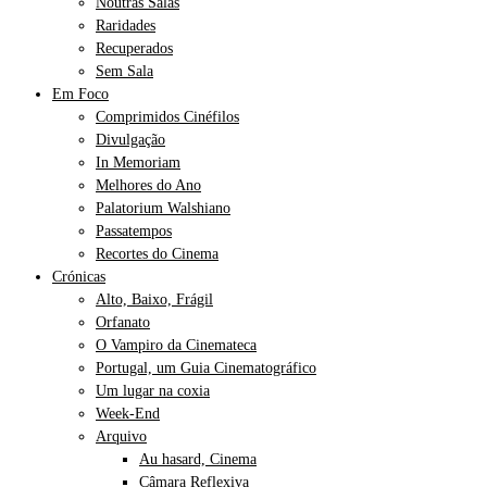
Noutras Salas
Raridades
Recuperados
Sem Sala
Em Foco
Comprimidos Cinéfilos
Divulgação
In Memoriam
Melhores do Ano
Palatorium Walshiano
Passatempos
Recortes do Cinema
Crónicas
Alto, Baixo, Frágil
Orfanato
O Vampiro da Cinemateca
Portugal, um Guia Cinematográfico
Um lugar na coxia
Week-End
Arquivo
Au hasard, Cinema
Câmara Reflexiva