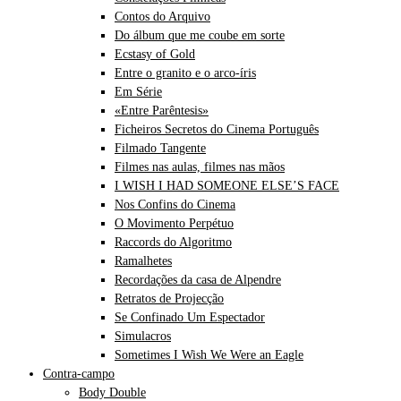
Contos do Arquivo
Do álbum que me coube em sorte
Ecstasy of Gold
Entre o granito e o arco-íris
Em Série
«Entre Parêntesis»
Ficheiros Secretos do Cinema Português
Filmado Tangente
Filmes nas aulas, filmes nas mãos
I WISH I HAD SOMEONE ELSE’S FACE
Nos Confins do Cinema
O Movimento Perpétuo
Raccords do Algoritmo
Ramalhetes
Recordações da casa de Alpendre
Retratos de Projecção
Se Confinado Um Espectador
Simulacros
Sometimes I Wish We Were an Eagle
Contra-campo
Body Double