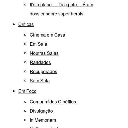
It’s a plane… It’s a pain… É um
dossier sobre super-heróis
Críticas
Cinema em Casa
Em Sala
Noutras Salas
Raridades
Recuperados
Sem Sala
Em Foco
Comprimidos Cinéfilos
Divulgação
In Memoriam