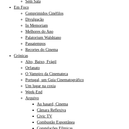
Sem Sala
Em Foco
Comprimidos Cinéfilos
Divulgação
In Memoriam
Melhores do Ano
Palatorium Walshiano
Passatempos
Recortes do Cinema
Crónicas
Alto, Baixo, Frágil
Orfanato
O Vampiro da Cinemateca
Portugal, um Guia Cinematográfico
Um lugar na coxia
Week-End
Arquivo
Au hasard, Cinema
Câmara Reflexiva
Civic TV
Combustão Espontânea
Constelações Fílmicas