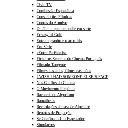
Civic TV
Combustão Espontânea
Constelações Fílmicas
Contos do Arquivo
Do álbum que me coube em sorte
Ecstasy of Gold
Entre o granito e o arco-íris
Em Série
«Entre Parêntesis»
Ficheiros Secretos do Cinema Português
Filmado Tangente
Filmes nas aulas, filmes nas mãos
I WISH I HAD SOMEONE ELSE’S FACE
Nos Confins do Cinema
O Movimento Perpétuo
Raccords do Algoritmo
Ramalhetes
Recordações da casa de Alpendre
Retratos de Projecção
Se Confinado Um Espectador
Simulacros