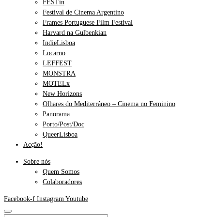
FESTin
Festival de Cinema Argentino
Frames Portuguese Film Festival
Harvard na Gulbenkian
IndieLisboa
Locarno
LEFFEST
MONSTRA
MOTELx
New Horizons
Olhares do Mediterrâneo – Cinema no Feminino
Panorama
Porto/Post/Doc
QueerLisboa
Acção!
Sobre nós
Quem Somos
Colaboradores
Facebook-f
Instagram
Youtube