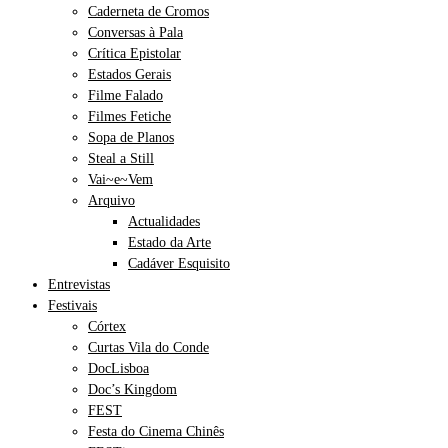
Caderneta de Cromos
Conversas à Pala
Crítica Epistolar
Estados Gerais
Filme Falado
Filmes Fetiche
Sopa de Planos
Steal a Still
Vai~e~Vem
Arquivo
Actualidades
Estado da Arte
Cadáver Esquisito
Entrevistas
Festivais
Córtex
Curtas Vila do Conde
DocLisboa
Doc’s Kingdom
FEST
Festa do Cinema Chinês