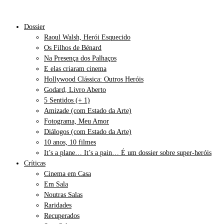
Dossier
Raoul Walsh, Herói Esquecido
Os Filhos de Bénard
Na Presença dos Palhaços
E elas criaram cinema
Hollywood Clássica: Outros Heróis
Godard, Livro Aberto
5 Sentidos (+ 1)
Amizade (com Estado da Arte)
Fotograma, Meu Amor
Diálogos (com Estado da Arte)
10 anos, 10 filmes
It’s a plane… It’s a pain… É um dossier sobre super-heróis
Críticas
Cinema em Casa
Em Sala
Noutras Salas
Raridades
Recuperados