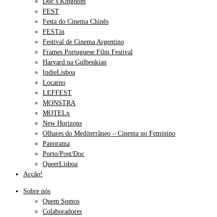
Doc’s Kingdom
FEST
Festa do Cinema Chinês
FESTin
Festival de Cinema Argentino
Frames Portuguese Film Festival
Harvard na Gulbenkian
IndieLisboa
Locarno
LEFFEST
MONSTRA
MOTELx
New Horizons
Olhares do Mediterrâneo – Cinema no Feminino
Panorama
Porto/Post/Doc
QueerLisboa
Acção!
Sobre nós
Quem Somos
Colaboradores