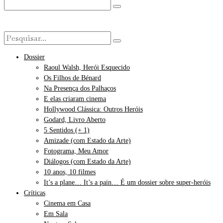
Dossier
Raoul Walsh, Herói Esquecido
Os Filhos de Bénard
Na Presença dos Palhaços
E elas criaram cinema
Hollywood Clássica: Outros Heróis
Godard, Livro Aberto
5 Sentidos (+ 1)
Amizade (com Estado da Arte)
Fotograma, Meu Amor
Diálogos (com Estado da Arte)
10 anos, 10 filmes
It’s a plane… It’s a pain… É um dossier sobre super-heróis
Críticas
Cinema em Casa
Em Sala