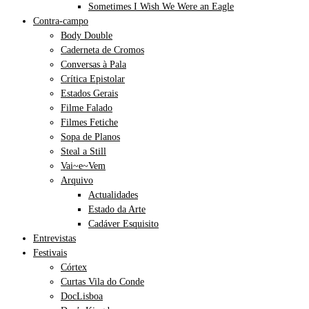
Sometimes I Wish We Were an Eagle
Contra-campo
Body Double
Caderneta de Cromos
Conversas à Pala
Crítica Epistolar
Estados Gerais
Filme Falado
Filmes Fetiche
Sopa de Planos
Steal a Still
Vai~e~Vem
Arquivo
Actualidades
Estado da Arte
Cadáver Esquisito
Entrevistas
Festivais
Córtex
Curtas Vila do Conde
DocLisboa