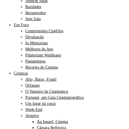
Noutras Salas
Raridades
Recuperados
Sem Sala
Em Foco
Comprimidos Cinéfilos
Divulgação
In Memoriam
Melhores do Ano
Palatorium Walshiano
Passatempos
Recortes do Cinema
Crónicas
Alto, Baixo, Frágil
Orfanato
O Vampiro da Cinemateca
Portugal, um Guia Cinematográfico
Um lugar na coxia
Week-End
Arquivo
Au hasard, Cinema
Câmara Reflexiva